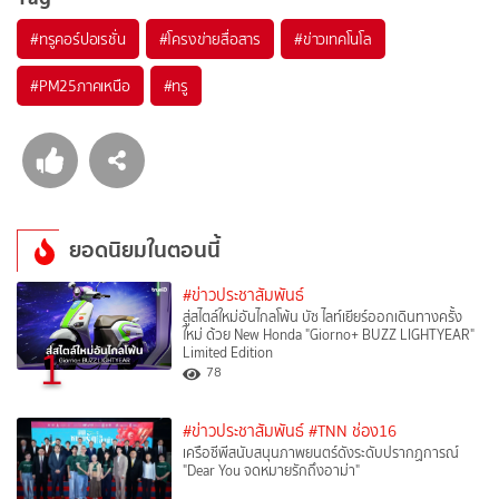
#
ทรูคอร์ปอเรชั่น
#
โครงข่ายสื่อสาร
#
ข่าวเทคโนโล
#
PM25ภาคเหนือ
#
ทรู
ยอดนิยมในตอนนี้
#ข่าวประชาสัมพันธ์
สู่สไตล์ใหม่อันไกลโพ้น บัซ ไลท์เยียร์ออกเดินทางครั้ง
ใหม่ ด้วย New Honda "Giorno+ BUZZ LIGHTYEAR"
1
Limited Edition
78
#ข่าวประชาสัมพันธ์
#TNN ช่อง16
เครือซีพีสนับสนุนภาพยนตร์ดังระดับปรากฏการณ์
"Dear You จดหมายรักถึงอาม่า"