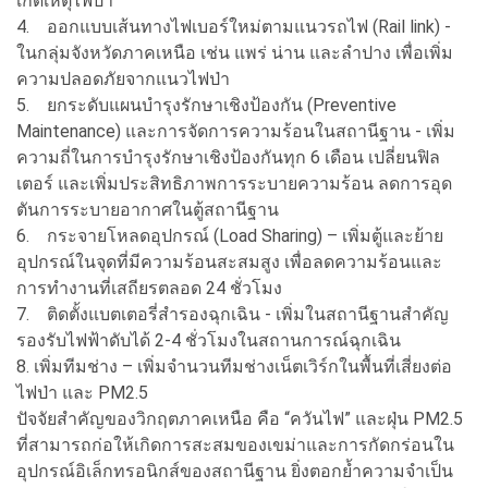
เกิดเหตุไฟป่า
4. ออกแบบเส้นทางไฟเบอร์ใหม่ตามแนวรถไฟ (Rail link) -
ในกลุ่มจังหวัดภาคเหนือ เช่น แพร่ น่าน และลำปาง เพื่อเพิ่ม
ความปลอดภัยจากแนวไฟป่า
5. ยกระดับแผนบำรุงรักษาเชิงป้องกัน (Preventive
Maintenance) และการจัดการความร้อนในสถานีฐาน - เพิ่ม
ความถี่ในการบำรุงรักษาเชิงป้องกันทุก 6 เดือน เปลี่ยนฟิล
เตอร์ และเพิ่มประสิทธิภาพการระบายความร้อน ลดการอุด
ตันการระบายอากาศในตู้สถานีฐาน
6. กระจายโหลดอุปกรณ์ (Load Sharing) – เพิ่มตู้และย้าย
อุปกรณ์ในจุดที่มีความร้อนสะสมสูง เพื่อลดความร้อนและ
การทำงานที่เสถียรตลอด 24 ชั่วโมง
7. ติดตั้งแบตเตอรี่สำรองฉุกเฉิน - เพิ่มในสถานีฐานสำคัญ
รองรับไฟฟ้าดับได้ 2-4 ชั่วโมงในสถานการณ์ฉุกเฉิน
8. เพิ่มทีมช่าง – เพิ่มจำนวนทีมช่างเน็ตเวิร์กในพื้นที่เสี่ยงต่อ
ไฟป่า และ PM2.5
ปัจจัยสำคัญของวิกฤตภาคเหนือ คือ “ควันไฟ” และฝุ่น PM2.5
ที่สามารถก่อให้เกิดการสะสมของเขม่าและการกัดกร่อนใน
อุปกรณ์อิเล็กทรอนิกส์ของสถานีฐาน ยิ่งตอกย้ำความจำเป็น