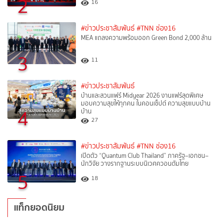
2
16
#ข่าวประชาสัมพันธ์
#TNN ช่อง16
MEA แถลงความพร้อมออก Green Bond 2,000 ล้าน
3
11
#ข่าวประชาสัมพันธ์
บ้านและสวนแฟร์ Midyear 2026 งานแฟร์สุดพิเศษ
มอบความสุขให้ทุกคน ในคอนเซ็ปต์ ความสุขแบบบ้าน
4
บ้าน
27
#ข่าวประชาสัมพันธ์
#TNN ช่อง16
เปิดตัว “Quantum Club Thailand” ภาครัฐ–เอกชน–
นักวิจัย วางรากฐานระบบนิเวศควอนตัมไทย
5
18
แท็กยอดนิยม