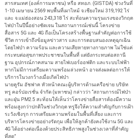
สารสนเทศ (องค์การมหาชน) หรือ สทอภ. (GISTDA) ช่วงวันที่
1-10 เมษายน 2569 พบพื้นที่เผาไหม้ จ.เชียงใหม่ 319,192 ไร่
และ จ.แม่ฮ่องสอน 243,318 ไร่ สะท้อนความรุนแรงของวิกฤต
ไฟป่าในปีนี้อย่างชัดเจน ในสถานการณ์เช่นนี้ โครงข่าย
สื่อสาร 5G และ 4G ถือเป็นโครงสร้างพื้นฐานสำคัญต่อการใช้
ชีวิต การเข้าถึงข้อมูลข่าวสาร และการตอบสนองเหตุฉุกเฉิน
โดยไฟป่า ความร้อน และความเสียหายทางกายภาพ ไม่ใช่แค่
กระทบต่อสุขภาพประชาชนในพื้นที่ แต่ยังกระทบต่อสถานี
ฐาน อุปกรณ์ภาคสนาม สายไฟเบอร์ออฟติก และระบบไฟฟ้า
หากไม่มีการเตรียมความพร้อมล่วงหน้า อาจส่งผลต่อการให้
บริการในวงกว้างเมื่อเกิดไฟป่า
นายคูรัม อัชฟาค หัวหน้าคณะผู้บริหารด้านเครือข่าย บริษัท
ทรู คอร์ปอเรชั่น จำกัด (มหาชน) กล่าวว่า “สถานการณ์ไฟป่า
และฝุ่น PM2.5 สะท้อนให้เห็นว่าโครงข่ายสื่อสารต้องมีความ
พร้อมสูงกว่าปกติในช่วงวิกฤต ทรูจึงให้ความสำคัญกับการเฝ้า
ระวังเชิงรุก การเตรียมความพร้อมในพื้นที่เสี่ยง และการ
บริหารโครงข่ายอย่างรัดกุม เพื่อให้ลูกค้ายังคงใช้งาน 5G และ
4G ได้อย่างต่อเนื่องด้วยประสิทธิภาพสูงในช่วงเวลาที่สำคัญ
ที่สุด”