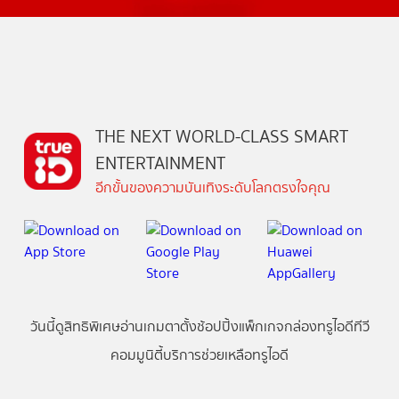
THE NEXT WORLD-CLASS SMART
ENTERTAINMENT
อีกขั้นของความบันเทิงระดับโลกตรงใจคุณ
วันนี้
ดู
สิทธิพิเศษ
อ่าน
เกม
ตาตั้ง
ช้อปปิ้ง
แพ็กเกจ
กล่องทรูไอดีทีวี
คอมมูนิตี้
บริการช่วยเหลือทรูไอดี