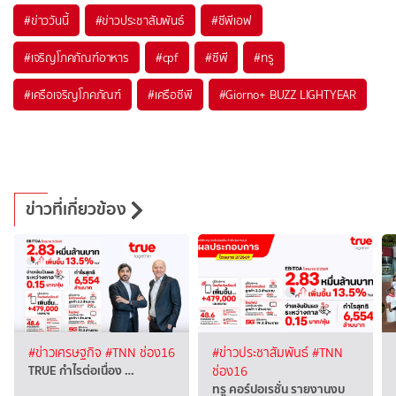
#
ข่าววันนี้
#
ข่าวประชาสัมพันธ์
#
ซีพีเอฟ
#
เจริญโภคภัณฑ์อาหาร
#
cpf
#
ซีพี
#
ทรู
#
เครือเจริญโภคภัณฑ์
#
เครือซีพี
#
Giorno+ BUZZ LIGHTYEAR
ข่าวที่เกี่ยวข้อง
#ข่าวเศรษฐกิจ
#TNN ช่อง16
#ข่าวประชาสัมพันธ์
#TNN
TRUE กำไรต่อเนื่อง …
ช่อง16
ทรู คอร์ปอเรชั่น รายงานงบ