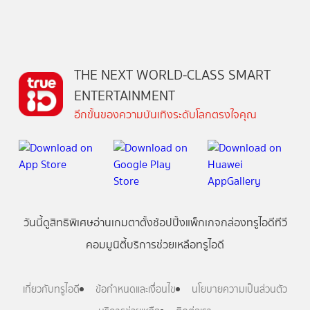
THE NEXT WORLD-CLASS SMART
ENTERTAINMENT
อีกขั้นของความบันเทิงระดับโลกตรงใจคุณ
วันนี้
ดู
สิทธิพิเศษ
อ่าน
เกม
ตาตั้ง
ช้อปปิ้ง
แพ็กเกจ
กล่องทรูไอดีทีวี
คอมมูนิตี้
บริการช่วยเหลือทรูไอดี
เกี่ยวกับทรูไอดี
ข้อกำหนดและเงื่อนไข
นโยบายความเป็นส่วนตัว