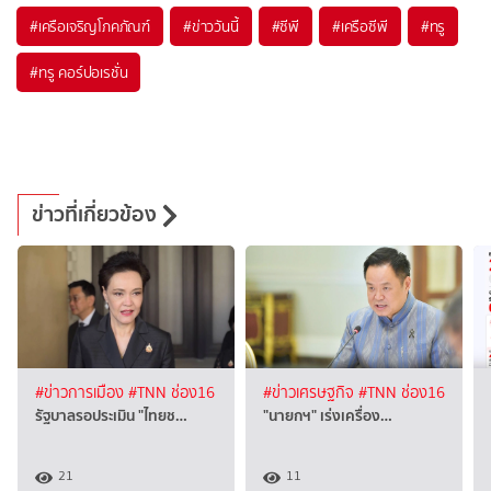
#
เครือเจริญโภคภัณฑ์
#
ข่าววันนี้
#
ซีพี
#
เครือซีพี
#
ทรู
#
ทรู คอร์ปอเรชั่น
ข่าวที่เกี่ยวข้อง
#ข่าวการเมือง
#TNN ช่อง16
#ข่าวเศรษฐกิจ
#TNN ช่อง16
รัฐบาลรอประเมิน "ไทยช…
"นายกฯ" เร่งเครื่อง…
21
11