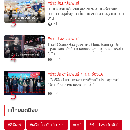
#ข่าวประชาสัมพันธ์
บ้านและสวนแฟร์ Midyear 2026 งานแฟร์สุดพิเศษ
มอบความสุขให้ทุกคน ในคอนเซ็ปต์ ความสุขแบบบ้าน
3
บ้าน
45
#ข่าวประชาสัมพันธ์
TrueID Game Hub ขีดสุดแห่ง Cloud Gaming เปิด
Open Beta แล้ววันนี้! หลังยอดพุ่งทะลุ 15 ล้านครั้งใน
4
3 วัน
1.5K
#ข่าวประชาสัมพันธ์
#TNN ช่อง16
เครือซีพีสนับสนุนภาพยนตร์ดังระดับปรากฏการณ์
"Dear You จดหมายรักถึงอาม่า"
5
30
แท็กยอดนิยม
#
ซีพีเอฟ
#
เจริญโภคภัณฑ์อาหาร
#
cpf
#
ข่าวประชาสัมพันธ์