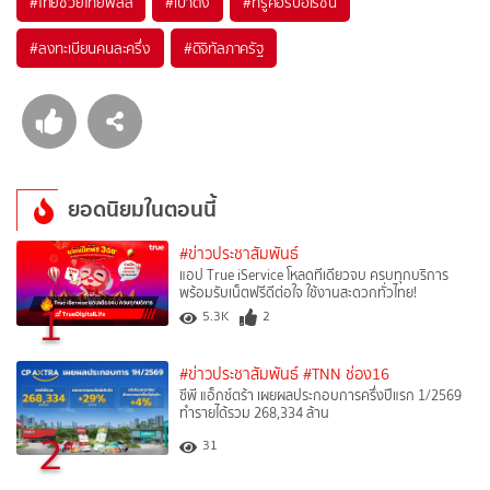
#
ไทยช่วยไทยพลัส
#
เป๋าตัง
#
ทรูคอร์ปอเรชั่น
#
ลงทะเบียนคนละครึ่ง
#
ดิจิทัลภาครัฐ
ยอดนิยมในตอนนี้
#ข่าวประชาสัมพันธ์
แอป True iService โหลดทีเดียวจบ ครบทุกบริการ
พร้อมรับเน็ตฟรีดีต่อใจ ใช้งานสะดวกทั่วไทย!
1
5.3K
2
#ข่าวประชาสัมพันธ์
#TNN ช่อง16
ซีพี แอ็กซ์ตร้า เผยผลประกอบการครึ่งปีแรก 1/2569
ทำรายได้รวม 268,334 ล้าน
2
31