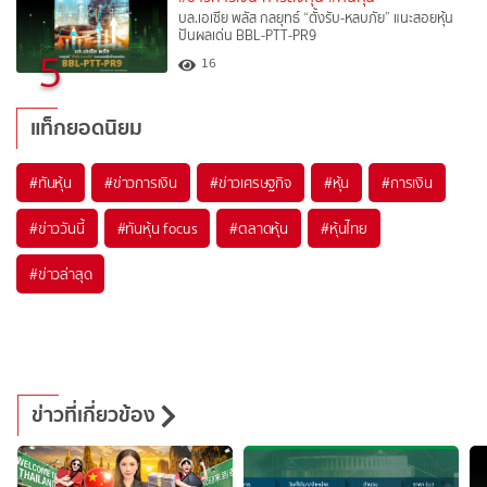
บล.เอเซีย พลัส กลยุทธ์ “ตั้งรับ-หลบภัย” แนะสอยหุ้น
ปันผลเด่น BBL-PTT-PR9
5
16
แท็กยอดนิยม
#
ทันหุ้น
#
ข่าวการเงิน
#
ข่าวเศรษฐกิจ
#
หุ้น
#
การเงิน
#
ข่าววันนี้
#
ทันหุ้น focus
#
ตลาดหุ้น
#
หุ้นไทย
#
ข่าวล่าสุด
ข่าวที่เกี่ยวข้อง