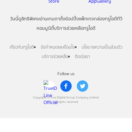
วันนี้
ดู
สิทธิพิเศษ
อ่าน
เกม
ตาตั้ง
ช้อปปิ้ง
แพ็กเกจ
กล่องทรูไอดีทีวี
คอมมูนิตี้
บริการช่วยเหลือทรูไอดี
เกี่ยวกับทรูไอดี
ข้อกำหนดและเงื่อนไข
นโยบายความเป็นส่วนตัว
บริการช่วยเหลือ
ติดต่อเรา
Follow us
Copyright © True Digital Group Company Limited.
All rights reserved