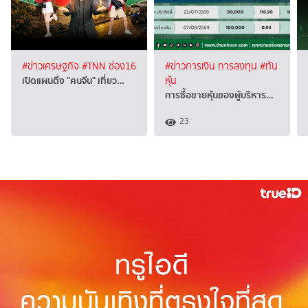
#ข่าวเศรษฐกิจ
#TNN ช่อง16
#ข่าวการเงิน การลงทุน
#ทัน
เปิดแผนดึง "คนจีน" เที่ยว…
หุ้น
การซื้อขายหุ้นของผู้บริหาร…
23