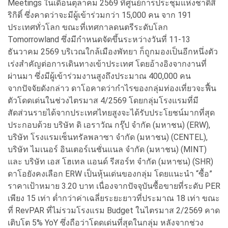
Meetings ในเดือนตุลาคม 2569 ที่ศูนย์การประชุมแห่งชาติสิ
ริกิติ์ ซึ่งคาดว่าจะมีผู้เข้าร่วมกว่า 15,000 คน จาก 191
ประเทศทั่วโลก ขณะที่เทศกาลดนตรีระดับโลก
Tomorrowland ซึ่งมีกำหนดจัดขึ้นระหว่างวันที่ 11-13
ธันวาคม 2569 บริเวณใกล้เมืองพัทยา ก็ถูกมองเป็นอีกหนึ่งตัว
เร่งสำคัญต่อการเดินทางเข้าประเทศ โดยอ้างอิงจากงานที่
ผ่านมา ซึ่งมีผู้เข้าร่วมงานสูงถึงประมาณ 400,000 คน
จากปัจจัยดังกล่าว ดาโอคาดว่ากำไรของกลุ่มท่องเที่ยวจะฟื้น
ตัวโดดเด่นในช่วงไตรมาส 4/2569 โดยกลุ่มโรงแรมที่มี
สัดส่วนรายได้จากประเทศไทยสูงจะได้รับประโยชน์มากที่สุด
ประกอบด้วย บริษัท ดิ เอราวัณ กรุ๊ป จำกัด (มหาชน) (ERW),
บริษัท โรงแรมเซ็นทรัลพลาซา จำกัด (มหาชน) (CENTEL),
บริษัท ไมเนอร์ อินเตอร์เนชั่นแนล จำกัด (มหาชน) (MINT)
และ บริษัท เอส โฮเทล แอนด์ รีสอร์ท จำกัด (มหาชน) (SHR)
ดาโอยังคงเลือก ERW เป็นหุ้นเด่นของกลุ่ม โดยแนะนำ “ซื้อ”
ราคาเป้าหมาย 3.20 บาท เนื่องจากปัจจุบันซื้อขายที่ระดับ PER
เพียง 15 เท่า ต่ำกว่าค่าเฉลี่ยระยะยาวที่ประมาณ 18 เท่า ขณะ
ที่ RevPAR ที่ไม่รวมโรงแรม Budget ในไตรมาส 2/2569 คาด
เติบโต 5% YoY ซึ่งถือว่าโดดเด่นที่สุดในกลุ่ม หลังจากช่วง