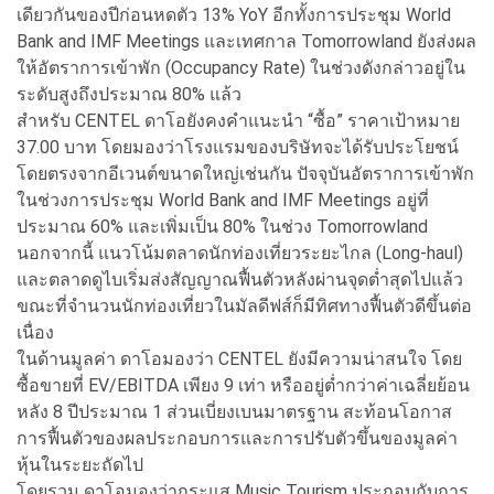
เดียวกันของปีก่อนหดตัว 13% YoY อีกทั้งการประชุม World
Bank and IMF Meetings และเทศกาล Tomorrowland ยังส่งผล
ให้อัตราการเข้าพัก (Occupancy Rate) ในช่วงดังกล่าวอยู่ใน
ระดับสูงถึงประมาณ 80% แล้ว
สำหรับ CENTEL ดาโอยังคงคำแนะนำ “ซื้อ” ราคาเป้าหมาย
37.00 บาท โดยมองว่าโรงแรมของบริษัทจะได้รับประโยชน์
โดยตรงจากอีเวนต์ขนาดใหญ่เช่นกัน ปัจจุบันอัตราการเข้าพัก
ในช่วงการประชุม World Bank and IMF Meetings อยู่ที่
ประมาณ 60% และเพิ่มเป็น 80% ในช่วง Tomorrowland
นอกจากนี้ แนวโน้มตลาดนักท่องเที่ยวระยะไกล (Long-haul)
และตลาดดูไบเริ่มส่งสัญญาณฟื้นตัวหลังผ่านจุดต่ำสุดไปแล้ว
ขณะที่จำนวนนักท่องเที่ยวในมัลดีฟส์ก็มีทิศทางฟื้นตัวดีขึ้นต่อ
เนื่อง
ในด้านมูลค่า ดาโอมองว่า CENTEL ยังมีความน่าสนใจ โดย
ซื้อขายที่ EV/EBITDA เพียง 9 เท่า หรืออยู่ต่ำกว่าค่าเฉลี่ยย้อน
หลัง 8 ปีประมาณ 1 ส่วนเบี่ยงเบนมาตรฐาน สะท้อนโอกาส
การฟื้นตัวของผลประกอบการและการปรับตัวขึ้นของมูลค่า
หุ้นในระยะถัดไป
โดยรวม ดาโอมองว่ากระแส Music Tourism ประกอบกับการ