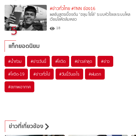
#ข่าวทั่วไทย
#TNN ช่อง16
ผลชันสูตรเบื้องต้น “ฮลุน โซโล่” ระบบหัวใจและระบบไหล
เวียนโลหิตล้มเหลว
5
18
แท็กยอดนิยม
#
น้ำท่วม
#
ข่าววันนี้
#
โควิด
#
ข่าวล่าสุด
#
ข่าว
#
โควิด-19
#
ข่าวทั่วไป
#
วันนี้วันอะไร
#
ฝนตก
#
สภาพอากาศ
ข่าวที่เกี่ยวข้อง