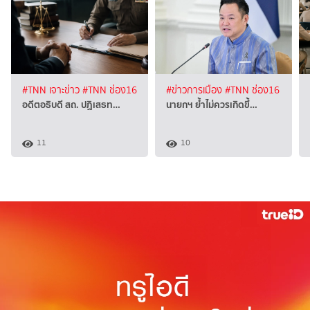
#TNN เจาะข่าว
#TNN ช่อง16
#ข่าวการเมือง
#TNN ช่อง16
อดีตอธิบดี สถ. ปฏิเสธท…
นายกฯ ย้ำไม่ควรเกิดขึ้…
11
10