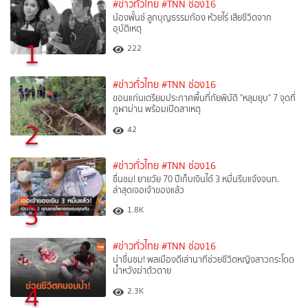
#ข่าวทั่วไทย
#TNN ช่อง16
น้องพั้นช์ ลูกบุญธรรมก้อง ห้วยไร่ เสียชีวิตจาก
อุบัติเหตุ
1
222
#ข่าวทั่วไทย
#TNN ช่อง16
ขอนแก่นเตรียมประกาศพื้นที่ภัยพิบัติ "หลุมยุบ" 7 จุดที่
ภูผาม่าน พร้อมเปิดสาเหตุ
2
42
#ข่าวทั่วไทย
#TNN ช่อง16
ชื่นชม! ยายวัย 70 ปีเก็บเงินได้ 3 หมื่นรีบแจ้งจนท.
ล่าสุดเจอเจ้าของแล้ว
3
1.8K
#ข่าวทั่วไทย
#TNN ช่อง16
น่าชื่นชม! พลเมืองดีเล่านาทีช่วยชีวิตหญิงสาวกระโดด
น้ำหวังฆ่าตัวตาย
4
2.3K