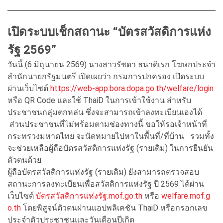
เปิดระบบเช็กสถานะ “บัตรสวัสดิการแห่ง
รัฐ 2569”
วันนี้ (6 มิถุนายน 2569) นางสาวรัชดา ธนาดิเรก โฆษกประจำ
สำนักนายกรัฐมนตรี เปิดเผยว่า กรมการปกครอง เปิดระบบ
ผ่านเว็บไซต์
https://web-app.bora.dopa.go.th/welfare/login
หรือ QR Code และใช้ ThaiD ในการเข้าใช้งาน สำหรับ
ประชาชนกลุ่มตกหล่น ซึ่งจะสามารถเข้าลงทะเบียนเองได้
ส่วนประชาชนที่ไม่พร้อมตามช่องทางนี้ ขอให้รอเจ้าหน้าที่
กระทรวงมหาดไทย จะนัดหมายไปหาในพื้นที่/ที่บ้าน รวมทั้ง
จะช่วยเหลือผู้ถือบัตรสวัสดิการแห่งรัฐ (รายเดิม) ในการยืนยัน
ตัวตนด้วย
ผู้ถือบัตรสวัสดิการแห่งรัฐ (รายเดิม) ยังสามารถตรวจสอบ
สถานะการลงทะเบียนเพื่อสวัสดิการแห่งรัฐ ปี 2569 ได้ผ่าน
เว็บไซต์
บัตรสวัสดิการแห่งรัฐ.mof.go.th
หรือ
welfare.mof.g
o.th
โดยพิสูจน์ตัวตนผ่านแอปพลิเคชัน ThaiD หรือกรอกเลข
ประจำตัวประชาชนและวันเดือนปีเกิด