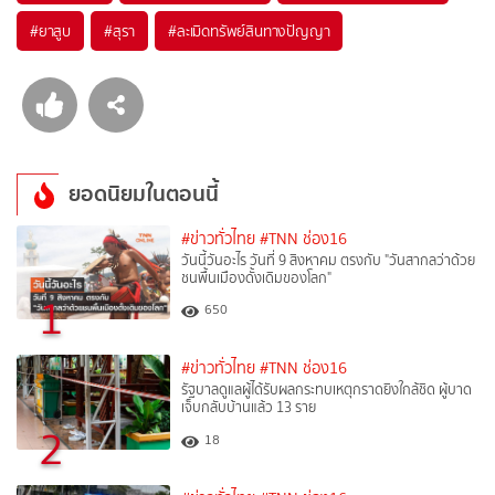
#
ยาสูบ
#
สุรา
#
ละเมิดทรัพย์สินทางปัญญา
ยอดนิยมในตอนนี้
#ข่าวทั่วไทย
#TNN ช่อง16
วันนี้วันอะไร วันที่ 9 สิงหาคม ตรงกับ "วันสากลว่าด้วย
ชนพื้นเมืองดั้งเดิมของโลก"
1
650
#ข่าวทั่วไทย
#TNN ช่อง16
รัฐบาลดูแลผู้ได้รับผลกระทบเหตุกราดยิงใกล้ชิด ผู้บาด
เจ็บกลับบ้านแล้ว 13 ราย
2
18