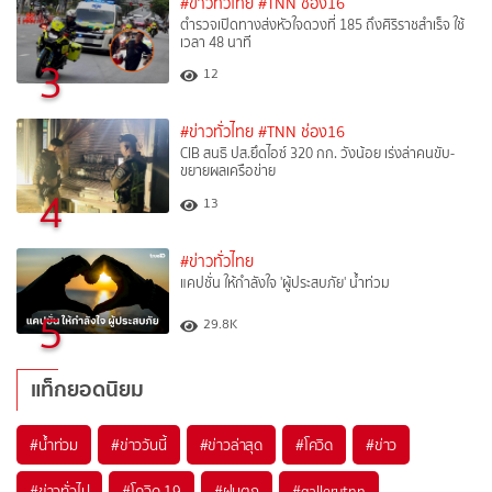
#ข่าวทั่วไทย
#TNN ช่อง16
ตำรวจเปิดทางส่งหัวใจดวงที่ 185 ถึงศิริราชสำเร็จ ใช้
เวลา 48 นาที
3
12
#ข่าวทั่วไทย
#TNN ช่อง16
CIB สนธิ ปส.ยึดไอซ์ 320 กก. วังน้อย เร่งล่าคนขับ-
ขยายผลเครือข่าย
4
13
#ข่าวทั่วไทย
แคปชั่น ให้กำลังใจ 'ผู้ประสบภัย' น้ำท่วม
5
29.8K
แท็กยอดนิยม
#
น้ำท่วม
#
ข่าววันนี้
#
ข่าวล่าสุด
#
โควิด
#
ข่าว
#
ข่าวทั่วไป
#
โควิด-19
#
ฝนตก
#
gallerytnn