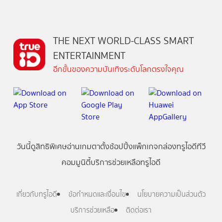
THE NEXT WORLD-CLASS SMART
ENTERTAINMENT
อีกขั้นของความบันเทิงระดับโลกตรงใจคุณ
วันนี้
ดู
สิทธิพิเศษ
อ่าน
เกม
ตาตั้ง
ช้อปปิ้ง
แพ็กเกจ
กล่องทรูไอดีทีวี
คอมมูนิตี้
บริการช่วยเหลือทรูไอดี
เกี่ยวกับทรูไอดี
ข้อกำหนดและเงื่อนไข
นโยบายความเป็นส่วนตัว
บริการช่วยเหลือ
ติดต่อเรา