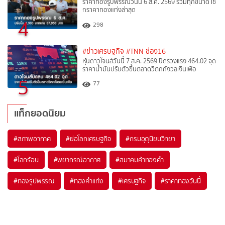
ราคาทองรูปพรรณวันนี้ 6 ส.ค. 2569 รวมทุกขนาด เช็
กราคาทองแท่งล่าสุด
4
298
#ข่าวเศรษฐกิจ
#TNN ช่อง16
หุ้นดาวโจนส์วันนี้ 7 ส.ค. 2569 ปิดร่วงแรง 464.02 จุด
ราคาน้ำมันปรับตัวขึ้นตลาดวิตกกังวลเงินเฟ้อ
5
77
แท็กยอดนิยม
#
สภาพอากาศ
#
ย่อโลกเศรษฐกิจ
#
กรมอุตุนิยมวิทยา
#
โลกร้อน
#
พยากรณ์อากาศ
#
สมาคมค้าทองคำ
#
ทองรูปพรรณ
#
ทองคำแท่ง
#
เศรษฐกิจ
#
ราคาทองวันนี้