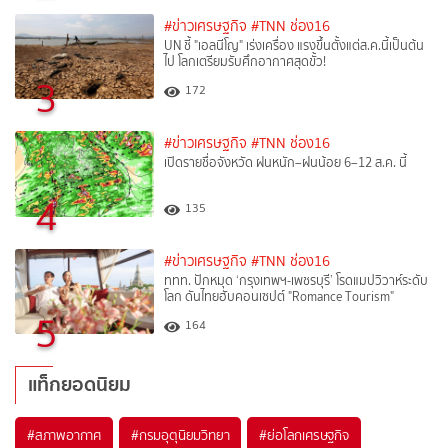
#ข่าวเศรษฐกิจ
#TNN ช่อง16
UN ชี้ "เอลนีโญ" เร่งเครื่อง แรงขึ้นตั้งแต่ส.ค.นี้เป็นต้น
ไป โลกเตรียมรับศึกอากาศสุดขั้ว!
3
172
#ข่าวเศรษฐกิจ
#TNN ช่อง16
เปิดรายชื่อจังหวัด ฝนหนัก–ฝนน้อย 6–12 ส.ค. นี้
4
135
#ข่าวเศรษฐกิจ
#TNN ช่อง16
ททท. ปักหมุด ‘กรุงเทพฯ-เพชรบุรี’ โรดแมปวิวาห์ระดับ
โลก ดันไทยฮับคอนเซปต์ "Romance Tourism"
5
164
แท็กยอดนิยม
#
สภาพอากาศ
#
กรมอุตุนิยมวิทยา
#
ย่อโลกเศรษฐกิจ