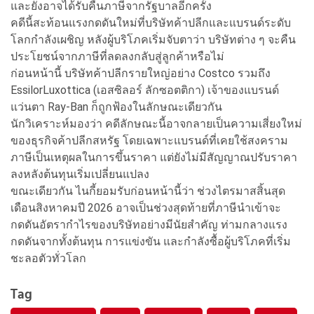
และยังอาจได้รับคืนภาษีจากรัฐบาลอีกครั้ง
คดีนี้สะท้อนแรงกดดันใหม่ที่บริษัทค้าปลีกและแบรนด์ระดับ
โลกกำลังเผชิญ หลังผู้บริโภคเริ่มจับตาว่า บริษัทต่าง ๆ จะคืน
ประโยชน์จากภาษีที่ลดลงกลับสู่ลูกค้าหรือไม่
ก่อนหน้านี้ บริษัทค้าปลีกรายใหญ่อย่าง Costco รวมถึง
EssilorLuxottica (เอสซิลอร์ ลักซอตติกา) เจ้าของแบรนด์
แว่นตา Ray-Ban ก็ถูกฟ้องในลักษณะเดียวกัน
นักวิเคราะห์มองว่า คดีลักษณะนี้อาจกลายเป็นความเสี่ยงใหม่
ของธุรกิจค้าปลีกสหรัฐ โดยเฉพาะแบรนด์ที่เคยใช้สงคราม
ภาษีเป็นเหตุผลในการขึ้นราคา แต่ยังไม่มีสัญญาณปรับราคา
ลงหลังต้นทุนเริ่มเปลี่ยนแปลง
ขณะเดียวกัน ไนกี้ยอมรับก่อนหน้านี้ว่า ช่วงไตรมาสสิ้นสุด
เดือนสิงหาคมปี 2026 อาจเป็นช่วงสุดท้ายที่ภาษีนำเข้าจะ
กดดันอัตรากำไรของบริษัทอย่างมีนัยสำคัญ ท่ามกลางแรง
กดดันจากทั้งต้นทุน การแข่งขัน และกำลังซื้อผู้บริโภคที่เริ่ม
ชะลอตัวทั่วโลก
Tag