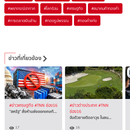
#
พยากรณ์อากาศ
#
โลกร้อน
#
เศรษฐกิจ
#
สมาคมค้าทองคำ
#
การตลาดเงินล้าน
#
ทองรูปพรรณ
#
ทองคำแท่ง
ข่าวที่เกี่ยวข้อง
#ข่าวเศรษฐกิจ
#TNN ช่อง16
#ข่าวต่างประเทศ
#TNN
"สหรัฐ" สั่งห้ามส่งออกเศษทั…
ช่อง16
จับตัวชายติดอาวุธ ในสน…
17
16