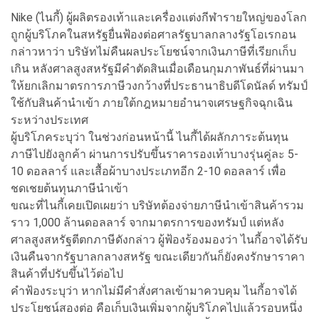
Nike (ไนกี้) ผู้ผลิตรองเท้าและเครื่องแต่งกีฬารายใหญ่ของโลก
ถูกผู้บริโภคในสหรัฐยื่นฟ้องต่อศาลรัฐบาลกลางรัฐโอเรกอน
กล่าวหาว่า บริษัทไม่คืนผลประโยชน์จากเงินภาษีที่เรียกเก็บ
เกิน หลังศาลสูงสหรัฐมีคำตัดสินเมื่อเดือนกุมภาพันธ์ที่ผ่านมา
ให้ยกเลิกมาตรการภาษีวงกว้างที่ประธานาธิบดีโดนัลด์ ทรัมป์
ใช้กับสินค้านำเข้า ภายใต้กฎหมายอำนาจเศรษฐกิจฉุกเฉิน
ระหว่างประเทศ
ผู้บริโภคระบุว่า ในช่วงก่อนหน้านี้ ไนกี้ได้ผลักภาระต้นทุน
ภาษีไปยังลูกค้า ผ่านการปรับขึ้นราคารองเท้าบางรุ่นคู่ละ 5-
10 ดอลลาร์ และเสื้อผ้าบางประเภทอีก 2-10 ดอลลาร์ เพื่อ
ชดเชยต้นทุนภาษีนำเข้า
ขณะที่ไนกี้เคยเปิดเผยว่า บริษัทต้องจ่ายภาษีนำเข้าสินค้ารวม
ราว 1,000 ล้านดอลลาร์ จากมาตรการของทรัมป์ แต่หลัง
ศาลสูงสหรัฐตีตกภาษีดังกล่าว ผู้ฟ้องร้องมองว่า ไนกี้อาจได้รับ
เงินคืนจากรัฐบาลกลางสหรัฐ ขณะเดียวกันก็ยังคงรักษาราคา
สินค้าที่ปรับขึ้นไว้ต่อไป
คำฟ้องระบุว่า หากไม่มีคำสั่งศาลเข้ามาควบคุม ไนกี้อาจได้
ประโยชน์สองต่อ คือเก็บเงินเพิ่มจากผู้บริโภคไปแล้วรอบหนึ่ง