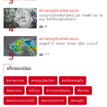
3
#ข่าวเศรษฐกิจ
#TNN ช่อง16
กรมอุตุฯ อัปเดตเส้นทางพายุ 2 ลูก “ดอลฟิน” และ “จัน
หอม” ไม่เข้าไทย-อยู่ห่างไกลมาก
4
40
#ข่าวเศรษฐกิจ
#TNN ช่อง16
พายุลูกที่ 15 “จันหอม” จ่อถล่ม “ญี่ปุ่น” 11 ส.ค.นี้
5
373
แท็กยอดนิยม
#
สภาพอากาศ
#
กรมอุตุนิยมวิทยา
#
ย่อโลกเศรษฐกิจ
#
ฝนตกหนัก
#
น้ำท่วม
#
การตลาดเงินล้าน
#
โลกร้อน
#
พยากรณ์อากาศวันนี้
#
พยากรณ์อากาศ
#
เศรษฐกิจ