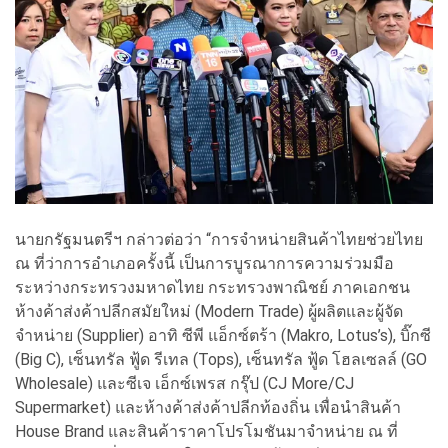
นายกรัฐมนตรีฯ กล่าวต่อว่า “การจำหน่ายสินค้าไทยช่วยไทย
ณ ที่ว่าการอำเภอครั้งนี้ เป็นการบูรณาการความร่วมมือ
ระหว่างกระทรวงมหาดไทย กระทรวงพาณิชย์ ภาคเอกชน
ห้างค้าส่งค้าปลีกสมัยใหม่
(Modern Trade)
ผู้ผลิตและผู้จัด
จำหน่าย
(Supplier)
อาทิ ซีพี แอ็กซ์ตร้า
(Makro, Lotus’s),
บิ๊กซี
(Big C),
เซ็นทรัล ฟู้ด รีเทล
(Tops),
เซ็นทรัล ฟู้ด โฮลเซลล์
(GO
Wholesale)
และซีเจ เอ็กซ์เพรส กรุ๊ป
(CJ More/CJ
Supermarket)
และห้างค้าส่งค้าปลีกท้องถิ่น เพื่อนำสินค้า
House Brand
และสินค้าราคาโปรโมชันมาจำหน่าย ณ ที่