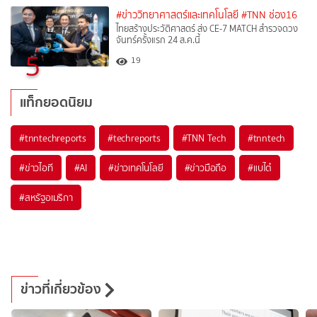
#ข่าววิทยาศาสตร์และเทคโนโลยี
#TNN ช่อง16
ไทยสร้างประวัติศาสตร์ ส่ง CE-7 MATCH สำรวจดวง
จันทร์ครั้งแรก 24 ส.ค.นี้
5
19
แท็กยอดนิยม
#
tnntechreports
#
techreports
#
TNN Tech
#
tnntech
#
ข่าวไอที
#
AI
#
ข่าวเทคโนโลยี
#
ข่าวมือถือ
#
แบไต๋
#
สหรัฐอเมริกา
ข่าวที่เกี่ยวข้อง