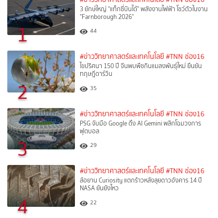
3 ยักษ์ใหญ่ "แท็กซี่บินได้" พลังงานไฟฟ้า โชว์ตัวในงาน
"Farnborough 2026"
1
44
#ข่าววิทยาศาสตร์และเทคโนโลยี
#TNN ช่อง16
ไขปริศนา 150 ปี จีนพบพืชกินแมลงพันธุ์ใหม่ ยืนยัน
ทฤษฎีดาร์วิน
2
35
#ข่าววิทยาศาสตร์และเทคโนโลยี
#TNN ช่อง16
PSG จับมือ Google ดึง AI Gemini พลิกโฉมวงการ
ฟุตบอล
3
29
#ข่าววิทยาศาสตร์และเทคโนโลยี
#TNN ช่อง16
ล้อยาน Curiosity แตกร้าวหลังลุยดาวอังคาร 14 ปี
NASA ยันยังไหว
4
22