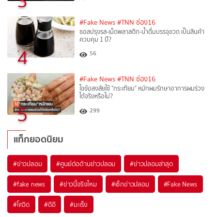
3
#Fake News
#TNN ช่อง16
ซอสปรุงรส-เม็ดพลาสติก-น้ำดื่มบรรจุขวด เป็นสินค้า
ควบคุม 1 ปี?
4
56
#Fake News
#TNN ช่อง16
ไขข้อสงสัยใช้ "กระเทียม" หมักผมรักษาอาการผมร่วง
ได้จริงหรือไม่?
5
299
แท็กยอดนิยม
#
ข่าวปลอม
#
ศูนย์ต่อต้านข่าวปลอม
#
ข่าวปลอมล่าสุด
#
fake news
#
ข่าวนี้จริงไหม
#
เช็กข่าวปลอม
#
Fake News
#
โควิด
#
ดีอี
#
มะเร็ง