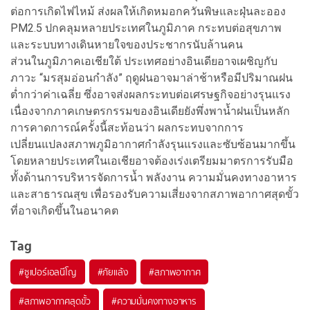
ต่อการเกิดไฟไหม้ ส่งผลให้เกิดหมอกควันพิษและฝุ่นละออง
PM2.5 ปกคลุมหลายประเทศในภูมิภาค กระทบต่อสุขภาพ
และระบบทางเดินหายใจของประชากรนับล้านคน
ส่วนในภูมิภาคเอเชียใต้ ประเทศอย่างอินเดียอาจเผชิญกับ
ภาวะ “มรสุมอ่อนกำลัง” ฤดูฝนอาจมาล่าช้าหรือมีปริมาณฝน
ต่ำกว่าค่าเฉลี่ย ซึ่งอาจส่งผลกระทบต่อเศรษฐกิจอย่างรุนแรง
เนื่องจากภาคเกษตรกรรมของอินเดียยังพึ่งพาน้ำฝนเป็นหลัก
การคาดการณ์ครั้งนี้สะท้อนว่า ผลกระทบจากการ
เปลี่ยนแปลงสภาพภูมิอากาศกำลังรุนแรงและซับซ้อนมากขึ้น
โดยหลายประเทศในเอเชียอาจต้องเร่งเตรียมมาตรการรับมือ
ทั้งด้านการบริหารจัดการน้ำ พลังงาน ความมั่นคงทางอาหาร
และสาธารณสุข เพื่อรองรับความเสี่ยงจากสภาพอากาศสุดขั้ว
ที่อาจเกิดขึ้นในอนาคต
Tag
#
ซูเปอร์เอลนีโญ
#
ภัยแล้ง
#
สภาพอากาศ
#
สภาพอากาศสุดขั้ว
#
ความมั่นคงทางอาหาร