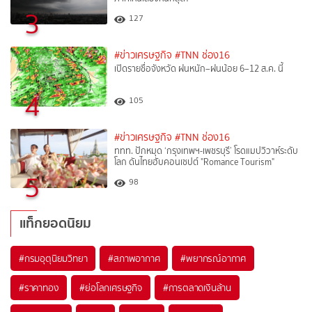
3
127
#ข่าวเศรษฐกิจ
#TNN ช่อง16
เปิดรายชื่อจังหวัด ฝนหนัก–ฝนน้อย 6–12 ส.ค. นี้
4
105
#ข่าวเศรษฐกิจ
#TNN ช่อง16
ททท. ปักหมุด ‘กรุงเทพฯ-เพชรบุรี’ โรดแมปวิวาห์ระดับ
โลก ดันไทยฮับคอนเซปต์ "Romance Tourism"
5
98
แท็กยอดนิยม
#
กรมอุตุนิยมวิทยา
#
สภาพอากาศ
#
พยากรณ์อากาศ
#
ราคาทอง
#
ย่อโลกเศรษฐกิจ
#
การตลาดเงินล้าน