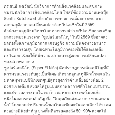
ดร.สนธิ คชวัฒน์ นักวิชาการด้านสิ่งแวดล้อมและสุขภาพ
ชมรมนักวิชาการสิ่งแวดล้อมไทย โพสต์ข้อความผ่านเฟซบุ๊ก
Sonthi Kotchawat เกี่ยวกับการคาดการณ์ผลกระทบ จาก
สภาพภูมิอากาศเปลี่ยนแปลงต่อทวีปเอเชียในปี 2569
สำนักงานอุตุนิยมวิทยาโลกคาดการณ์ว่า ทวีปเอเชียอาจเผชิญ
ผลกระทบรุนแรงจาก “ซูเปอร์เอลนีโญ” ในปี 2569 ซึ่งอาจส่ง
ผลต่อทั้งสภาพภูมิอากาศ เศรษฐกิจ ความมั่นคงทางอาหาร
และสาธารณสุข โดยเฉพาะในภูมิภาคเอเชียใต้และเอเชีย
ตะวันออกเฉียงใต้ที่มีความเปราะบางสูงต่อการเปลี่ยนแปลง
ของสภาพอากาศ
ซูเปอร์เอลนีโญ (Super El Niño) คือปรากฏการณ์เอลนีโญที่มี
ความรุนแรงระดับสูงเป็นพิเศษ เกิดจากอุณหภูมิผิวน้ำทะเลใน
มหาสมุทรแปซิฟิกเขตศูนย์สูตรสูงกว่าค่าเฉลี่ยอย่างน้อย 2
องศาเซลเซียส ส่งผลให้รูปแบบสภาพอากาศทั่วโลกแปรปรวน
และสร้างผลกระทบในวงกว้างต่อหลายประเทศในเอเชีย
หนึ่งในผลกระทบสำคัญ คือ “วิกฤตภัยแล้งและการขาดแคลน
น้ำ” โดยคาดว่าปริมาณน้ำฝนในเอเชียตะวันออกเฉียงใต้จะลด
ลงอย่างมีนัยสำคัญ บางพื้นที่อาจลดลงถึง 50–90% ส่งผลให้