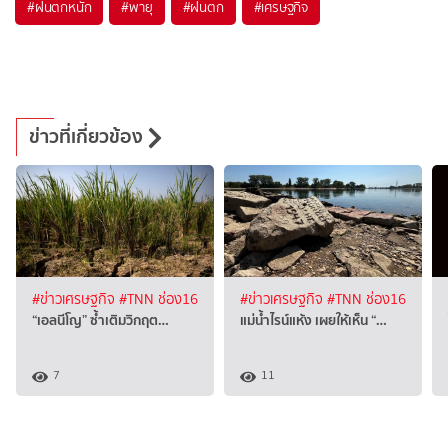
#
ฝนตกหนัก
#
พายุ
#
ฝนตก
#
เศรษฐกิจ
ข่าวที่เกี่ยวข้อง
#ข่าวเศรษฐกิจ
#TNN ช่อง16
#ข่าวเศรษฐกิจ
#TNN ช่อง16
“เอลนีโญ” ซ้ำเติมวิกฤต…
แม่น้ำไรน์แห้ง เผยให้เห็น “…
7
11