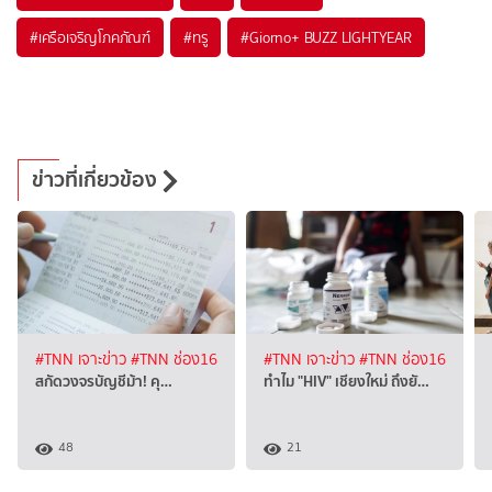
#
เครือเจริญโภคภัณฑ์
#
ทรู
#
Giorno+ BUZZ LIGHTYEAR
ข่าวที่เกี่ยวข้อง
#TNN เจาะข่าว
#TNN ช่อง16
#TNN เจาะข่าว
#TNN ช่อง16
สกัดวงจรบัญชีม้า! คุ…
ทำไม "HIV" เชียงใหม่ ถึงยั…
48
21