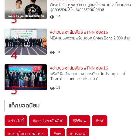
WearToCare ซีพีอาสา x มูลนิธิโรงพยาบาลเด็ก เปลี่ยน
ทุกการสวมใส่ให้เป็นการส่งต่อโอกาส
3
14
#ข่าวประชาสัมพันธ์
#TNN ช่อง16
MEA แถลงความพร้อมออก Green Bond 2,000 ล้าน
4
14
#ข่าวประชาสัมพันธ์
#TNN ช่อง16
เครือซีพีสนับสนุนภาพยนตร์ดังระดับปรากฏการณ์
"Dear You จดหมายรักถึงอาม่า"
5
19
แท็กยอดนิยม
#
ข่าววันนี้
#
ข่าวประชาสัมพันธ์
#
ซีพีเอฟ
#
cpf
#
เจริญโภคภัณฑ์อาหาร
#
ซีพี
#
เครือซีพี