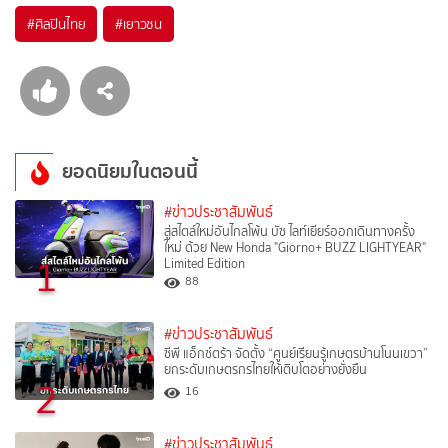
#
ศิลปินไทย
#
เยาวชน
ยอดนิยมในตอนนี้
#ข่าวประชาสัมพันธ์
สู่สไตล์ใหม่อันไกลโพ้น บัซ ไลท์เยียร์ออกเดินทางครั้ง
ใหม่ ด้วย New Honda "Giorno+ BUZZ LIGHTYEAR"
1
Limited Edition
88
#ข่าวประชาสัมพันธ์
ซีพี แอ็กซ์ตร้า จัดตั้ง “ศูนย์เรียนรู้เกษตรบ้านโนนเขวา”
ยกระดับเกษตรกรไทยให้เติบโตอย่างยั่งยืน
2
16
#ข่าวประชาสัมพันธ์