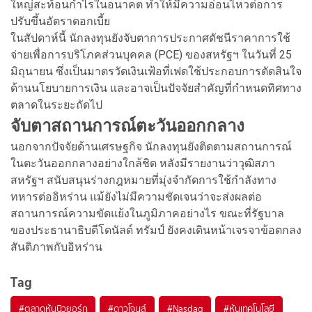
ใหญ่สะท้อนกำไรในอนาคต ทำให้มีความอ่อนไหวต่อการ
ปรับขึ้นอัตราดอกเบี้ย
ในสัปดาห์นี้ นักลงทุนยังจับตาการประกาศดัชนีราคาการใช้
จ่ายเพื่อการบริโภคส่วนบุคคล (PCE) ของสหรัฐฯ ในวันที่ 25
มิถุนายน ซึ่งเป็นมาตรวัดเงินเฟ้อที่เฟดใช้ประกอบการตัดสินใจ
ด้านนโยบายการเงิน และอาจเป็นปัจจัยสำคัญที่กำหนดทิศทาง
ตลาดในระยะถัดไป
จับตาสถานการณ์ตะวันออกกลาง
นอกจากปัจจัยด้านเศรษฐกิจ นักลงทุนยังติดตามสถานการณ์
ในตะวันออกกลางอย่างใกล้ชิด หลังมีรายงานว่าวุฒิสภา
สหรัฐฯ สนับสนุนร่างกฎหมายที่มุ่งจำกัดการใช้กำลังทาง
ทหารต่ออิหร่าน แม้ยังไม่มีความชัดเจนว่าจะส่งผลต่อ
สถานการณ์ความขัดแย้งในภูมิภาคอย่างไร ขณะที่รัฐบาล
ของประธานาธิบดีโดนัลด์ ทรัมป์ ยังคงเดินหน้าเจรจาข้อตกลง
สันติภาพกับอิหร่าน
Tag
#
ตลาดหุ้นนิวยอร์ก
#
ดาวโจนส์
#
Nasdaq
#
หุ้นเทคโนโลยี