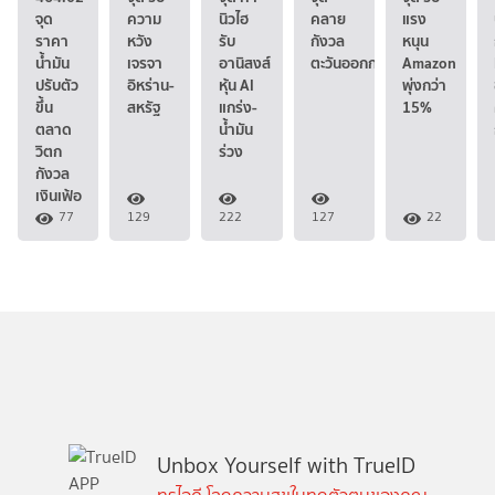
จุด
ความ
นิวไฮ
คลาย
แรง
ราคา
หวัง
รับ
กังวล
หนุน
น้ำมัน
เจรจา
อานิสงส์
ตะวันออกกลาง
Amazon
ปรับตัว
อิหร่าน-
หุ้น AI
พุ่งกว่า
ขึ้น
สหรัฐ
แกร่ง-
15%
ตลาด
น้ำมัน
วิตก
ร่วง
กังวล
เงินเฟ้อ
77
129
222
127
22
Unbox Yourself with TrueID