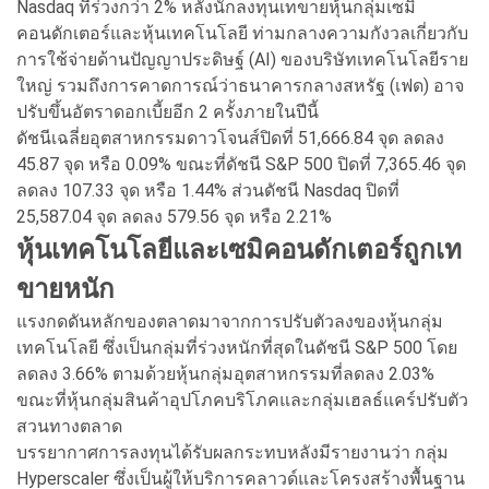
Nasdaq ที่ร่วงกว่า 2% หลังนักลงทุนเทขายหุ้นกลุ่มเซมิ
คอนดักเตอร์และหุ้นเทคโนโลยี ท่ามกลางความกังวลเกี่ยวกับ
การใช้จ่ายด้านปัญญาประดิษฐ์ (AI) ของบริษัทเทคโนโลยีราย
ใหญ่ รวมถึงการคาดการณ์ว่าธนาคารกลางสหรัฐ (เฟด) อาจ
ปรับขึ้นอัตราดอกเบี้ยอีก 2 ครั้งภายในปีนี้
ดัชนีเฉลี่ยอุตสาหกรรมดาวโจนส์ปิดที่ 51,666.84 จุด ลดลง
45.87 จุด หรือ 0.09% ขณะที่ดัชนี S&P 500 ปิดที่ 7,365.46 จุด
ลดลง 107.33 จุด หรือ 1.44% ส่วนดัชนี Nasdaq ปิดที่
25,587.04 จุด ลดลง 579.56 จุด หรือ 2.21%
หุ้นเทคโนโลยีและเซมิคอนดักเตอร์ถูกเท
ขายหนัก
แรงกดดันหลักของตลาดมาจากการปรับตัวลงของหุ้นกลุ่ม
เทคโนโลยี ซึ่งเป็นกลุ่มที่ร่วงหนักที่สุดในดัชนี S&P 500 โดย
ลดลง 3.66% ตามด้วยหุ้นกลุ่มอุตสาหกรรมที่ลดลง 2.03%
ขณะที่หุ้นกลุ่มสินค้าอุปโภคบริโภคและกลุ่มเฮลธ์แคร์ปรับตัว
สวนทางตลาด
บรรยากาศการลงทุนได้รับผลกระทบหลังมีรายงานว่า กลุ่ม
Hyperscaler ซึ่งเป็นผู้ให้บริการคลาวด์และโครงสร้างพื้นฐาน