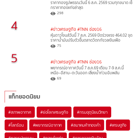
ราคาทองรูปพรรณวันนี้ 6 ส.ค. 2569 รวมทุกขนาด เช็
กราคาทองแท่งล่าสุด
298
4
#ข่าวเศรษฐกิจ
#TNN ช่อง16
หุ้นดาวโจนส์วันนี้ 7 ส.ค. 2569 ปิดร่วงแรง 464.02 จุด
ราคาน้ำมันปรับตัวขึ้นตลาดวิตกกังวลเงินเฟ้อ
75
5
#ข่าวเศรษฐกิจ
#TNN ช่อง16
พยากรณ์อากาศวันนี้ 7 ส.ค.69 เตือน 7-9 ส.ค.นี้
เหนือ–อีสาน–ตะวันออก เสี่ยงน้ำท่วมฉับพลัน
69
แท็กยอดนิยม
#
สภาพอากาศ
#
ย่อโลกเศรษฐกิจ
#
กรมอุตุนิยมวิทยา
#
โลกร้อน
#
พยากรณ์อากาศ
#
สมาคมค้าทองคำ
#
เศรษฐกิจ
#
ทองรูปพรรณ
#
ทองคำแท่ง
#
การตลาดเงินล้าน