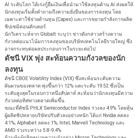
AI ระดับโลก ได้เร่งกู้ยืมเงินเพื่อนำมาใช้ลงทุนด้าน AI ส่งผลให้
นักลงทุนเริ่มตั้งคำถามถึงความยั่งยืนของการลงทุน โดย
เฉพาะค่าใช้จ่ายด้านทุน (Capex) และการขยายกำลังการผลิต
ชิปเซมิคอนดักเตอร์
นักวิเคราะห์จาก Globalt ระบุว่า ข่าวดังกล่าวสร้างความ
กังวลต่อแนวโน้มการลงทุนของบริษัทเทคโนโลยีรายใหญ่ ซึ่ง
อาจกระทบต่อผลประกอบการในระยะต่อไป
ดัชนี VIX พุ่ง สะท้อนความกังวลของนัก
ลงทุน
ดัชนี CBOE Volatility Index (VIX) ซึ่งสะท้อนระดับความ
ผันผวนของตลาด พุ่งขึ้นกว่า 12% แตะระดับ 19.52 ซึ่งเป็น
ระดับสูงสุดในรอบกว่าหนึ่งสัปดาห์ สะท้อนว่านักลงทุนมีความ
กังวลต่อทิศทางตลาดเพิ่มขึ้น
ขณะที่ดัชนี PHLX Semiconductor Index ร่วงลง 4.9% โดยหุ้น
ผู้ผลิตชิปหลายบริษัทปรับตัวลงอย่างหนัก ได้แก่ Nvidia ลดลง
4.1%, Alphabet ลดลง 1%, Intel, Marvell Technology และ
AMD ร่วงระหว่าง 5.8-9.4%
ด้านหุ้นผู้ผลิตหน่วยความจำอย่าง Micron Technology และ