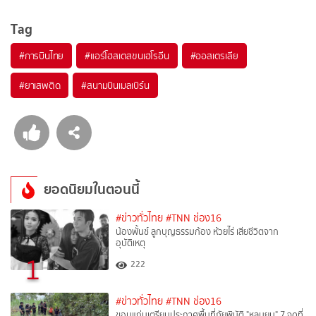
Tag
#
การบินไทย
#
แอร์โฮสเตสขนเฮโรอีน
#
ออสเตรเลีย
#
ยาเสพติด
#
สนามบินเมลเบิร์น
ยอดนิยมในตอนนี้
#ข่าวทั่วไทย
#TNN ช่อง16
น้องพั้นช์ ลูกบุญธรรมก้อง ห้วยไร่ เสียชีวิตจาก
อุบัติเหตุ
1
222
#ข่าวทั่วไทย
#TNN ช่อง16
ขอนแก่นเตรียมประกาศพื้นที่ภัยพิบัติ "หลุมยุบ" 7 จุดที่