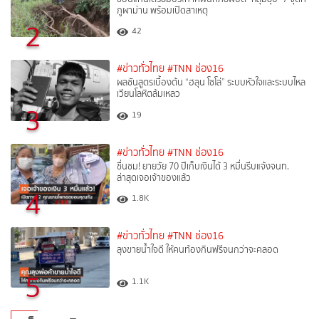
ภูผาม่าน พร้อมเปิดสาเหตุ
2
42
#ข่าวทั่วไทย
#TNN ช่อง16
ผลชันสูตรเบื้องต้น “ฮลุน โซโล่” ระบบหัวใจและระบบไหล
เวียนโลหิตล้มเหลว
3
19
#ข่าวทั่วไทย
#TNN ช่อง16
ชื่นชม! ยายวัย 70 ปีเก็บเงินได้ 3 หมื่นรีบแจ้งจนท.
ล่าสุดเจอเจ้าของแล้ว
4
1.8K
#ข่าวทั่วไทย
#TNN ช่อง16
ลุงขายน้ำใจดี ให้คนท้องกินฟรีจนกว่าจะคลอด
5
1.1K