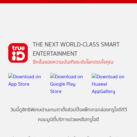
THE NEXT WORLD-CLASS SMART
ENTERTAINMENT
อีกขั้นของความบันเทิงระดับโลกตรงใจคุณ
วันนี้
ดู
สิทธิพิเศษ
อ่าน
เกม
ตาตั้ง
ช้อปปิ้ง
แพ็กเกจ
กล่องทรูไอดีทีวี
คอมมูนิตี้
บริการช่วยเหลือทรูไอดี