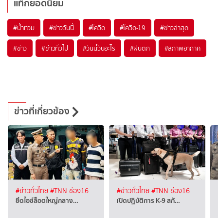
แท็กยอดนิยม
#
น้ำท่วม
#
ข่าววันนี้
#
โควิด
#
โควิด-19
#
ข่าวล่าสุด
#
ข่าว
#
ข่าวทั่วไป
#
วันนี้วันอะไร
#
ฝนตก
#
สภาพอากาศ
ข่าวที่เกี่ยวข้อง
#ข่าวทั่วไทย
#TNN ช่อง16
#ข่าวทั่วไทย
#TNN ช่อง16
ยึดไอซ์ล็อตใหญ่กลาง…
เปิดปฏิบัติการ K-9 สกั…