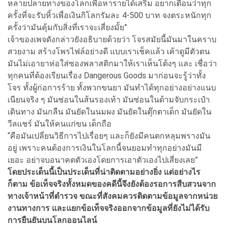
หลายปลายทางของโลกเพื่อหารายได้เสริม อยากเตือนว่าทุก
ครั้งที่จะรับหิ้วเพื่อเงินกิโลกรัมละ 4-500 บาท จงตระหนักทุก
ครั้งว่ามันคุ้มกับสิ่งที่เราจะเสี่ยงมั้ย”
เจ้าของเพจดังกล่าวยังอธิบายด้วยว่า โจรสมัยนี้มันมาในคราบ
สวยงาม สร้างโพรไฟล์อย่างดี แบบเราเช็คแล้ว เค้าดูมีตัวตน
มันไม่เอายาห่อใส่ซองพลาสติกมาให้เราเห็นโต้งๆ และ เชื่อว่า
ทุกคนที่ต้องเรียนเรื่อง Dangerous Goods มาก่อนจะรู้ว่าทั้ง
โจร ทั้งผู้ก่อการร้าย ทั้งพวกขนยา มันทำได้ทุกอย่างอย่างแนบ
เนียนจริง ๆ มันซ่อนในส้นรองเท้า มันซ่อนในด้ามจับกระเป๋า
เดินทาง มันกลืน มันยัดในนมผง มันยัดในตุ๊กตาเด็ก มันยัดใน
วีลแชร์ มันให้คนแก่ขน เด็กถือ
“คือมันเปลี่ยนวิธีการไปเรื่อยๆ และก็ยังมีคนตกหลุมพรางมัน
อยู่ เพราะคนต้องการเงินในโลกนี้จนยอมทำทุกอย่างมันมี
เยอะ อย่าจบอนาคตตัวเองโดยการเอาตัวเองไปเสี่ยงเลย”
โดยประเด็นนี้เป็นประเด็นที่น่าติดตามอย่างยิ่ง แต่อย่างไร
ก็ตาม ข้อเท็จจริงทั้งหมดของคดีนี้จึงยังต้องรอการสืบสวนจาก
ทางเจ้าหน้าที่ตำรวจ ขณะที่สังคมควรติดตามข้อมูลจากหน่วย
งานทางการ และแยกข้อเท็จจริงออกจากข้อมูลที่ยังไม่ได้รับ
การยืนยันบนโลกออนไลน์