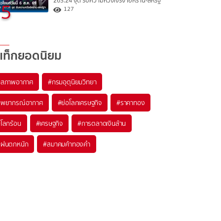
263.24 จุด รับความหวังเจรจาอิหร่าน-สหรัฐ
5
127
แท็กยอดนิยม
#
สภาพอากาศ
#
กรมอุตุนิยมวิทยา
#
พยากรณ์อากาศ
#
ย่อโลกเศรษฐกิจ
#
ราคาทอง
#
โลกร้อน
#
เศรษฐกิจ
#
การตลาดเงินล้าน
#
ฝนตกหนัก
#
สมาคมค้าทองคำ