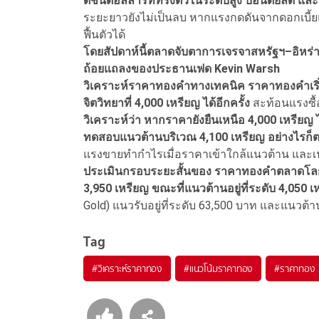
ดัชนีดอลลาร์ที่ทรงตัวในระดับสูง บอนด์ยีลด์ แ
ระยะยาวยังไม่เป็นลบ หากแรงกดดันจากดอกเบี้ย
ฟื้นตัวได้
โดยสัปดาห์นี้ตลาดจับตาการเจรจาสหรัฐฯ–อิหร
ถ้อยแถลงของประธานเฟด Kevin Warsh
วิเคราะห์ราคาทองคําทางเทคนิค ราคาทองคําเริ่
จิตวิทยาที่ 4,000 เหรียญ ได้อีกครั้ง
สะท้อนแรงซื้
วิเคราะห์ว่า หากราคายังยืนเหนือ 4,000 เหรียญ
ทดสอบแนวต้านบริเวณ 4,100 เหรียญ อย่างไรก
แรงขายทํากําไรเมื่อราคาเข้าใกล้แนวต้าน และเ
ประเมินกรอบระยะสั้นของ ราคาทองคําตลาดโลก (
3,950 เหรียญ ขณะที่แนวต้านอยู่ที่ระดับ 4,050 
Gold) แนวรับอยู่ที่ระดับ 63,500 บาท และแนวต้าน
Tag
#
วิเคราะห์ราคาทอง
#
แนวโน้มราคาทอง
#
ราคาทอง