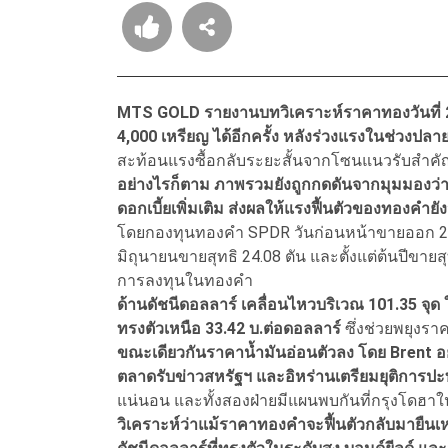
MTS GOLD รายงานบทวิเคราะห์ราคาทองวันที่ 2
4,000 เหรียญ ได้อีกครั้ง หลังร่วงแรงในช่วงปลา
สะท้อนแรงซื้อกลับระยะสั้นจากโซนแนวรับสําคั
อย่างไรก็ตาม ภาพรวมยังถูกกดดันจากมุมมองว่า
ดอกเบี้ยเพิ่มเติม ส่งผลให้แรงฟื้นตัวของทองคํายัง
โดยกองทุนทองคํา SPDR วันก่อนหน้าขายออก 2.00 
มิถุนายนขายสุทธิ 24.08 ตัน และตั้งแต่ต้นปีขาย
การลงทุนในทองคํา
ด้านดัชนีดอลลาร์ เคลื่อนไหวบริเวณ 101.35 จุด ใ
ทรงตัวเหนือ 33.42 บ.ต่อดอลลาร์
ซึ่งช่วยพยุงร
ขณะเดียวกันราคานํ้ามันอ่อนตัวลง โดย Brent อยู
ตลาดรับข่าวสหรัฐฯ และอิหร่านเตรียมยุติการปะ
แน่นอน และทั้งสองฝ่ายมีแผนพบกันที่กรุงโดฮาใ
วิเคราะห์ว่าแม้ราคาทองคําจะฟื้นตัวกลับมายืนเ