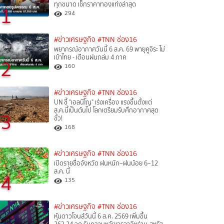
ทุกขนาด เช็กราคาทองแท่งล่าสุด
1
294
#ข่าวเศรษฐกิจ
#TNN ช่อง16
พยากรณ์อากาศวันนี้ 6 ส.ค. 69 พายุคูจิระ ไม่
เข้าไทย - เตือนฝนถล่ม 4 ภาค
2
160
#ข่าวเศรษฐกิจ
#TNN ช่อง16
UN ชี้ "เอลนีโญ" เร่งเครื่อง แรงขึ้นตั้งแต่
ส.ค.นี้เป็นต้นไป โลกเตรียมรับศึกอากาศสุด
3
ขั้ว!
168
#ข่าวเศรษฐกิจ
#TNN ช่อง16
เปิดรายชื่อจังหวัด ฝนหนัก–ฝนน้อย 6–12
ส.ค. นี้
4
135
#ข่าวเศรษฐกิจ
#TNN ช่อง16
หุ้นดาวโจนส์วันนี้ 6 ส.ค. 2569 เพิ่มขึ้น