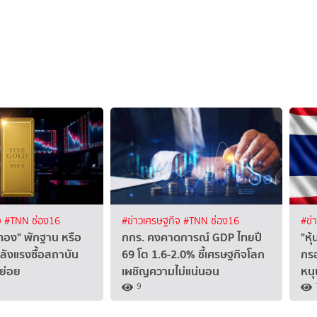
จ
#TNN ช่อง16
#ข่าวเศรษฐกิจ
#TNN ช่อง16
#ข่
ทอง" พักฐาน หรือ
กกร. คงคาดการณ์ GDP ไทยปี
"หุ
ลังแรงซื้อสถาบัน
69 โต 1.6-2.0% ชี้เศรษฐกิจโลก
กรอ
ย่อย
เผชิญความไม่แน่นอน
หนุ
9