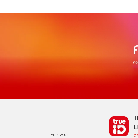
T
E
Follow us
อ