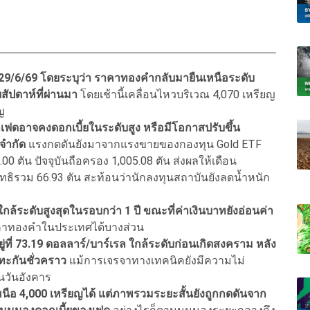
9/6/69 โดยระบุว่า ราคาทองคํากลับมายืนเหนือระดับ
ยสัปดาห์ที่ผ่านมา
โดยเช้านี้เคลื่อนไหวบริเวณ 4,070 เหรียญ
ญ
เฟดอาจคงดอกเบี้ยในระดับสูง หรือมีโอกาสปรับขึ้น
จํากัด
แรงกดดันยังมาจากแรงขายของกองทุน Gold ETF
ตัน ปัจจุบันถือครอง 1,005.08 ตัน ส่งผลให้เดือน
สุทธิรวม 66.93 ตัน สะท้อนว่านักลงทุนสถาบันยังลดนํ้าหนัก
กล้ระดับสูงสุดในรอบกว่า 1 ปี ขณะที่ค่าเงินบาทยังอ่อนค่า
าคาทองคําในประเทศได้บางส่วน
่ที่ 73.19 ดอลลาร์/บาร์เรล ใกล้ระดับก่อนเกิดสงคราม หลัง
ทะกันชั่วคราว
แม้การเจรจาทางเทคนิคยังมีความไม่
นวันอังคาร
หนือ 4,000 เหรียญได้ แต่ภาพรวมระยะสั้นยังถูกกดดันจาก