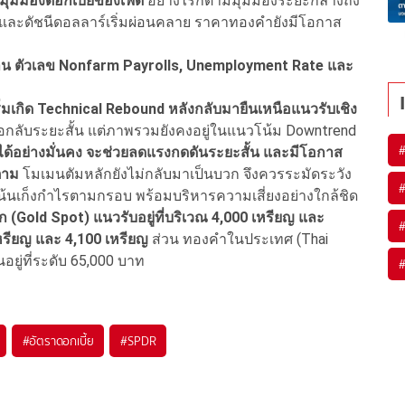
ละมุมมองดอกเบี้ยของเฟด
อย่างไรก็ตามมุมมองระยะกลางถึง
และดัชนีดอลลาร์เริ่มผ่อนคลาย ราคาทองคํายังมีโอกาส
่าน ตัวเลข Nonfarm Payrolls, Unemployment Rate และ
มเกิด Technical Rebound หลังกลับมายืนเหนือแนวรับเชิง
อกลับระยะสั้น แต่ภาพรวมยังคงอยู่ในแนวโน้ม Downtrend
 ได้อย่างมั่นคง จะช่วยลดแรงกดดันระยะสั้น และมีโอกาส
็ตาม
โมเมนตัมหลักยังไม่กลับมาเป็นบวก จึงควรระมัดระวัง
น้นเก็งกําไรตามกรอบ พร้อมบริหารความเสี่ยงอย่างใกล้ชิด
Gold Spot) แนวรับอยู่ที่บริเวณ 4,000 เหรียญ และ
เหรียญ และ 4,100 เหรียญ
ส่วน ทองคําในประเทศ (Thai
อยู่ที่ระดับ 65,000 บาท
#
อัตราดอกเบี้ย
#
SPDR