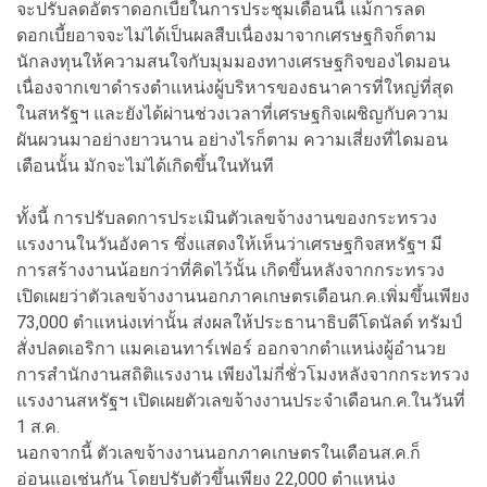
จะปรับลดอัตราดอกเบี้ยในการประชุมเดือนนี้ แม้การลด
ดอกเบี้ยอาจจะไม่ได้เป็นผลสืบเนื่องมาจากเศรษฐกิจก็ตาม
นักลงทุนให้ความสนใจกับมุมมองทางเศรษฐกิจของไดมอน
เนื่องจากเขาดำรงตำแหน่งผู้บริหารของธนาคารที่ใหญ่ที่สุด
ในสหรัฐฯ และยังได้ผ่านช่วงเวลาที่เศรษฐกิจเผชิญกับความ
ผันผวนมาอย่างยาวนาน อย่างไรก็ตาม ความเสี่ยงที่ไดมอน
เตือนนั้น มักจะไม่ได้เกิดขึ้นในทันที
ทั้งนี้ การปรับลดการประเมินตัวเลขจ้างงานของกระทรวง
แรงงานในวันอังคาร ซึ่งแสดงให้เห็นว่าเศรษฐกิจสหรัฐฯ มี
การสร้างงานน้อยกว่าที่คิดไว้นั้น เกิดขึ้นหลังจากกระทรวง
เปิดเผยว่าตัวเลขจ้างงานนอกภาคเกษตรเดือนก.ค.เพิ่มขึ้นเพียง
73,000 ตำแหน่งเท่านั้น ส่งผลให้ประธานาธิบดีโดนัลด์ ทรัมป์
สั่งปลดเอริกา แมคเอนทาร์เฟอร์ ออกจากตำแหน่งผู้อำนวย
การสำนักงานสถิติแรงงาน เพียงไม่กี่ชั่วโมงหลังจากกระทรวง
แรงงานสหรัฐฯ เปิดเผยตัวเลขจ้างงานประจำเดือนก.ค.ในวันที่
1 ส.ค.
นอกจากนี้ ตัวเลขจ้างงานนอกภาคเกษตรในเดือนส.ค.ก็
อ่อนแอเช่นกัน โดยปรับตัวขึ้นเพียง 22,000 ตำแหน่ง