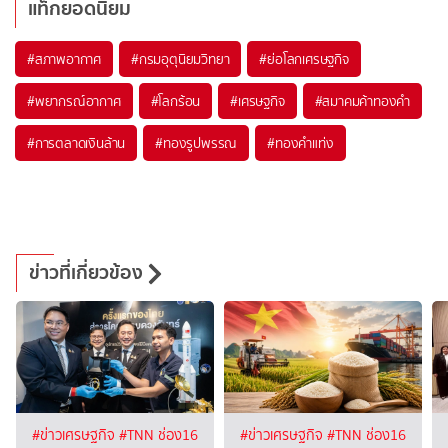
แท็กยอดนิยม
#
สภาพอากาศ
#
กรมอุตุนิยมวิทยา
#
ย่อโลกเศรษฐกิจ
#
พยากรณ์อากาศ
#
โลกร้อน
#
เศรษฐกิจ
#
สมาคมค้าทองคำ
#
การตลาดเงินล้าน
#
ทองรูปพรรณ
#
ทองคำแท่ง
ข่าวที่เกี่ยวข้อง
#ข่าวเศรษฐกิจ
#TNN ช่อง16
#ข่าวเศรษฐกิจ
#TNN ช่อง16