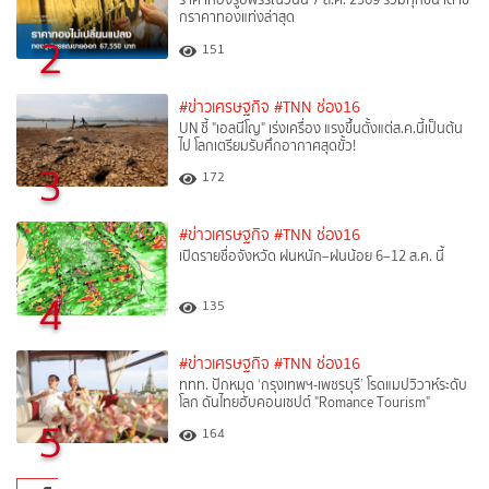
กราคาทองแท่งล่าสุด
2
151
#ข่าวเศรษฐกิจ
#TNN ช่อง16
UN ชี้ "เอลนีโญ" เร่งเครื่อง แรงขึ้นตั้งแต่ส.ค.นี้เป็นต้น
ไป โลกเตรียมรับศึกอากาศสุดขั้ว!
3
172
#ข่าวเศรษฐกิจ
#TNN ช่อง16
เปิดรายชื่อจังหวัด ฝนหนัก–ฝนน้อย 6–12 ส.ค. นี้
4
135
#ข่าวเศรษฐกิจ
#TNN ช่อง16
ททท. ปักหมุด ‘กรุงเทพฯ-เพชรบุรี’ โรดแมปวิวาห์ระดับ
โลก ดันไทยฮับคอนเซปต์ "Romance Tourism"
5
164