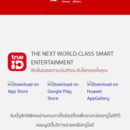
THE NEXT WORLD-CLASS SMART
ENTERTAINMENT
อีกขั้นของความบันเทิงระดับโลกตรงใจคุณ
วันนี้
ดู
สิทธิพิเศษ
อ่าน
เกม
ตาตั้ง
ช้อปปิ้ง
แพ็กเกจ
กล่องทรูไอดีทีวี
คอมมูนิตี้
บริการช่วยเหลือทรูไอดี