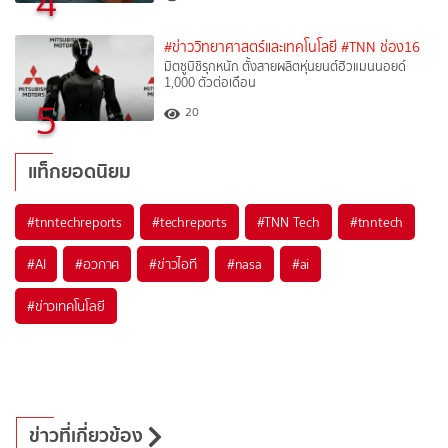
4
#ข่าววิทยาศาสตร์และเทคโนโลยี
#TNN ช่อง16
มิตซูบิชิรุกหนัก ตั้งสายผลิตหุ่นยนต์ฮิวแมนนอยด์
1,000 ตัวต่อเดือน
5
20
แท็กยอดนิยม
#
tnntechreports
#
techreports
#
TNN Tech
#
tnntech
#
AI
#
อวกาศ
#
ข่าวไอที
#
nasa
#
ai
#
ข่าวเทคโนโลยี
ข่าวที่เกี่ยวข้อง