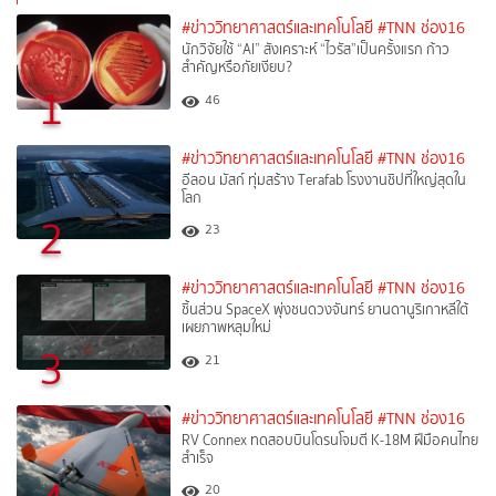
#ข่าววิทยาศาสตร์และเทคโนโลยี
#TNN ช่อง16
นักวิจัยใช้ “AI” สังเคราะห์ “ไวรัส”เป็นครั้งแรก ก้าว
สำคัญหรือภัยเงียบ?
1
46
#ข่าววิทยาศาสตร์และเทคโนโลยี
#TNN ช่อง16
อีลอน มัสก์ ทุ่มสร้าง Terafab โรงงานชิปที่ใหญ่สุดใน
โลก
2
23
#ข่าววิทยาศาสตร์และเทคโนโลยี
#TNN ช่อง16
ชิ้นส่วน SpaceX พุ่งชนดวงจันทร์ ยานดานูริเกาหลีใต้
เผยภาพหลุมใหม่
3
21
#ข่าววิทยาศาสตร์และเทคโนโลยี
#TNN ช่อง16
RV Connex ทดสอบบินโดรนโจมตี K-18M ฝีมือคนไทย
สำเร็จ
20