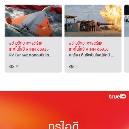
#ข่าววิทยาศาสตร์และ
#ข่าววิทยาศาสตร์และ
เทคโนโลยี
#TNN ช่อง16
เทคโนโลยี
#TNN ช่อง16
RV Connex ทดสอบบินโด…
สหรัฐฯ คืนชีพปืนใหญ่ยักษ์ …
20
11