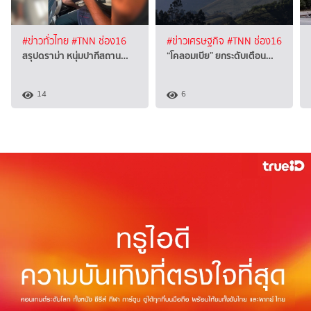
#ข่าวทั่วไทย
#TNN ช่อง16
#ข่าวเศรษฐกิจ
#TNN ช่อง16
สรุปดราม่า หนุ่มปากีสถาน…
“โคลอมเบีย” ยกระดับเตือน…
14
6