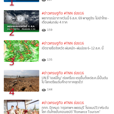
1
#ข่าวเศรษฐกิจ
#TNN ช่อง16
พยากรณ์อากาศวันนี้ 6 ส.ค. 69 พายุคูจิระ ไม่เข้าไทย -
เตือนฝนถล่ม 4 ภาค
2
159
#ข่าวเศรษฐกิจ
#TNN ช่อง16
เปิดรายชื่อจังหวัด ฝนหนัก–ฝนน้อย 6–12 ส.ค. นี้
3
135
#ข่าวเศรษฐกิจ
#TNN ช่อง16
UN ชี้ "เอลนีโญ" เร่งเครื่อง แรงขึ้นตั้งแต่ส.ค.นี้เป็นต้น
ไป โลกเตรียมรับศึกอากาศสุดขั้ว!
4
144
#ข่าวเศรษฐกิจ
#TNN ช่อง16
ททท. ปักหมุด ‘กรุงเทพฯ-เพชรบุรี’ โรดแมปวิวาห์ระดับ
โลก ดันไทยฮับคอนเซปต์ "Romance Tourism"