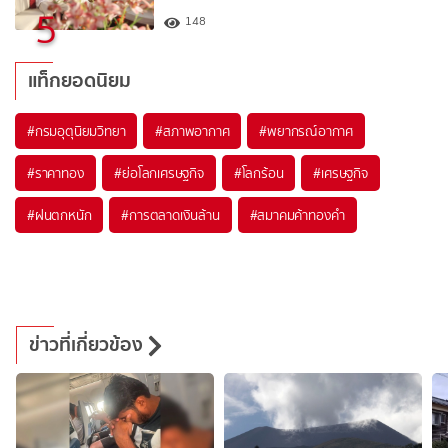
5
148
แท็กยอดนิยม
#
กรมอุตุนิยมวิทยา
#
สภาพอากาศ
#
พยากรณ์อากาศ
#
ราคาทอง
#
ย่อโลกเศรษฐกิจ
#
โลกร้อน
#
เศรษฐกิจ
#
ฝนตกหนัก
#
การตลาดเงินล้าน
#
สมาคมค้าทองคำ
ข่าวที่เกี่ยวข้อง