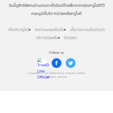
วันนี้
ดู
สิทธิพิเศษ
อ่าน
เกม
ตาตั้ง
ช้อปปิ้ง
แพ็กเกจ
กล่องทรูไอดีทีวี
คอมมูนิตี้
บริการช่วยเหลือทรูไอดี
เกี่ยวกับทรูไอดี
ข้อกำหนดและเงื่อนไข
นโยบายความเป็นส่วนตัว
บริการช่วยเหลือ
ติดต่อเรา
Follow us
Copyright © True Digital Group Company Limited.
All rights reserved