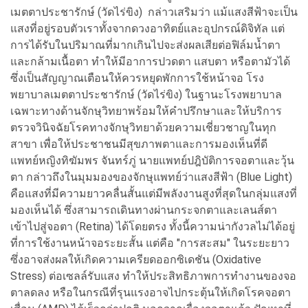
เมตตาประชารักษ์ (วัดไร่ขิง) กล่าวเสริมว่า แม้แสงสีฟ้าจะเป็น
แสงที่อยู่รอบตัวเราทั้งจากดวงอาทิตย์และอุปกรณ์ดิจิทัล แต่
การได้รับในปริมาณที่มากเกินไปจะส่งผลเสียต่อฟิล์มน้ำตา
และกล้ามเนื้อตา ทำให้มีอาการปวดตา แสบตา หรือตามัวได้
ซึ่งเป็นสัญญาณเตือนให้ควรหยุดพักการใช้หน้าจอ โรง
พยาบาลเมตตาประชารักษ์ (วัดไร่ขิง) ในฐานะโรงพยาบาล
เฉพาะทางด้านจักษุวิทยาพร้อมให้คำปรึกษาและให้บริการ
ตรวจวินิจฉัยโรคทางจักษุวิทยาด้วยความเชี่ยวชาญในทุก
สาขา เพื่อให้ประชาชนมีสุขภาพตาและการมองเห็นที่ดี
แพทย์หญิงทิฆัมพร จันทร์ภู่ นายแพทย์ปฎิบัติการจอตาและวุ้น
ตา กล่าวถึงในมุมมองของจักษุแพทย์ว่าแสงสีฟ้า (Blue Light)
คือแสงที่มีความยาวคลื่นสั้นแต่มีพลังงานสูงที่สุดในกลุ่มแสงที่
มองเห็นได้ ซึ่งสามารถเดินทางผ่านกระจกตาและเลนส์ตา
เข้าไปสู่จอตา (Retina) ได้โดยตรง ทั้งนี้ความน่ากังวลไม่ได้อยู่
ที่การใช้งานหน้าจอระยะสั้น แต่คือ "การสะสม" ในระยะยาว
ซึ่งอาจส่งผลให้เกิดความเครียดออกซิเดชัน (Oxidative
Stress) ต่อเซลล์รับแสง ทำให้ประสิทธิภาพการทำงานของจอ
ตาลดลง หรือในกรณีที่รุนแรงอาจไปกระตุ้นให้เกิดโรคจอตา