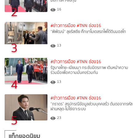
มือการค้า-ลงทุน
2
16
#ข่าวการเมือง
#TNN ช่อง16
“พิพัฒน์“ ลุยรัสเซีย ศึกษาโมเดลรถไฟใต้ดินมอสโก
3
13
#ข่าวการเมือง
#TNN ช่อง16
รัฐบาลไทย–เมียนมา กระชับมิตรภาพ เดินหน้าความ
ร่วมมือเพื่อความมั่นคงร่วมกัน
4
13
#ข่าวการเมือง
#TNN ช่อง16
“ภราดร” สรุปกรณีข้อมูลส่วนบุคคลรั่ว ต้นตอจากรหัส
ผ่านหลุด-ไม่ใช่เจาะระบบ
5
23
แท็กยอดนิยม