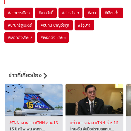
#
ข่าวการเมือง
#
ข่าววันนี้
#
ข่าวล่าสุด
#
ข่าว
#
เลือกตั้ง
#
นายกรัฐมนตรี
#
อนุทิน ชาญวีรกูล
#
รัฐบาล
#
เลือกตั้ง2569
#
เลือกตั้ง 2566
ข่าวที่เกี่ยวข้อง
#TNN เจาะข่าว
#TNN ช่อง16
#ข่าวการเมือง
#TNN ช่อง16
15 ปี กริพเพน จากภ…
ไทย-จีน จับมือปราบสแกมเ…