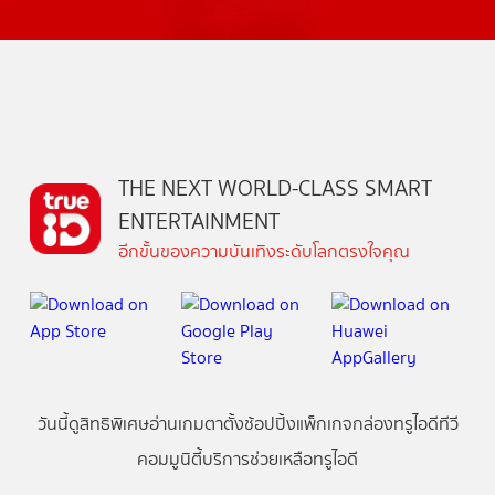
THE NEXT WORLD-CLASS SMART
ENTERTAINMENT
อีกขั้นของความบันเทิงระดับโลกตรงใจคุณ
วันนี้
ดู
สิทธิพิเศษ
อ่าน
เกม
ตาตั้ง
ช้อปปิ้ง
แพ็กเกจ
กล่องทรูไอดีทีวี
คอมมูนิตี้
บริการช่วยเหลือทรูไอดี