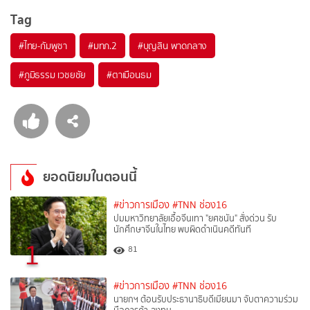
Tag
#
ไทย-กัมพูชา
#
มทภ.2
#
บุญสิน พาดกลาง
#
ภูมิธรรม เวชยชัย
#
ตาเมือนธม
ยอดนิยมในตอนนี้
#ข่าวการเมือง
#TNN ช่อง16
ปมมหาวิทยาลัยเอื้อจีนเทา "ยศชนัน" สั่งด่วน รับ
นักศึกษาจีนในไทย พบผิดดำเนินคดีทันที
1
81
#ข่าวการเมือง
#TNN ช่อง16
นายกฯ ต้อนรับประธานาธิบดีเมียนมา จับตาความร่วม