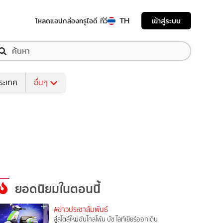
TH
เข้าสู่ระบบ
โหลดแอป
กล่องทรูไอดี ทีวี
ระเทศ
อื่นๆ
ยอดนิยมในตอนนี้
#ข่าวประชาสัมพันธ์
สู่สไตล์ใหม่อันไกลโพ้น บัซ ไลท์เยียร์ออกเดิน