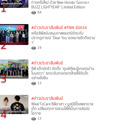
1
ทางครั้งใหม่ ด้วย New Honda "Giorno+
BUZZ LIGHTYEAR" Limited Edition
84
#ข่าวประชาสัมพันธ์
#TNN ช่อง16
เครือซีพีสนับสนุนภาพยนตร์ดังระดับ
ปรากฏการณ์ "Dear You จดหมายรักถึงอาม่
2
า"
19
#ข่าวประชาสัมพันธ์
ซีพี แอ็กซ์ตร้า จัดตั้ง “ศูนย์เรียนรู้เกษตรบ้าน
3
โนนเขวา” ยกระดับเกษตรกรไทยให้เติบโต
อย่างยั่งยืน
13
#ข่าวประชาสัมพันธ์
WearToCare ซีพีอาสา x มูลนิธิโรงพยาบาล
4
เด็ก เปลี่ยนทุกการสวมใส่ให้เป็นการส่งต่อ
โอกาส
13