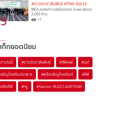
#ข่าวประชาสัมพันธ์
#TNN ช่อง16
MEA แถลงความพร้อมออก Green Bond
2,000 ล้าน
5
12
แท็กยอดนิยม
#
ข่าววันนี้
#
ข่าวประชาสัมพันธ์
#
ซีพีเอฟ
#
cpf
#
เจริญโภคภัณฑ์อาหาร
#
เครือเจริญโภคภัณฑ์
#
ซีพี
#
เครือซีพี
#
ทรู
#
Giorno+ BUZZ LIGHTYEAR