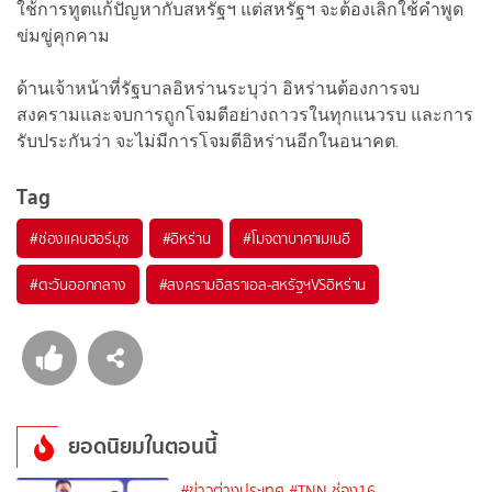
ใช้การทูตแก้ปัญหากับสหรัฐฯ แต่สหรัฐฯ จะต้องเลิกใช้คำพูด
ข่มขู่คุกคาม
ด้านเจ้าหน้าที่รัฐบาลอิหร่านระบุว่า อิหร่านต้องการจบ
สงครามและจบการถูกโจมตีอย่างถาวรในทุกแนวรบ และการ
รับประกันว่า จะไม่มีการโจมตีอิหร่านอีกในอนาคต.
Tag
#
ช่องแคบฮอร์มุซ
#
อิหร่าน
#
โมจตาบาคาเมเนอี
#
ตะวันออกกลาง
#
สงครามอิสราเอล-สหรัฐฯVSอิหร่าน
ยอดนิยมในตอนนี้
#ข่าวต่างประเทศ
#TNN ช่อง16