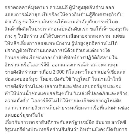
อยาตอลลาห์มุจตาบา คาเมเนอี ผู้นำสูงสุดอิหร่าน ออก
แถลงการณ์ล่าสุด เรียกร้องให้ชาวอิหร่านสู้ศึกเศรษฐกิจกับ
ฝ่ายศัตรู ขอให้ชาวอิหร่านให้ความสำคัญกับการบริโภค
สินค้าที่ผลิตในประเทศก่อนเป็นอันดับแรก ขอให้เจ้าของธุรกิจ
ต่าง ๆ ในอิหร่าน แม้ได้รับความเสียหายจากสงคราม แต่ขอ
ให้หลีกเลี่ยงการลอยแพพนักงาน ผู้นำสูงสุดอิหร่านไม่ได้
ปรากฏตัวหรืออ่านแถลงการณ์ด้วยตัวเองแต่อย่างใด
ด้านกองทัพเรือของกองกำลังพิทักษ์การปฏิวัติอิสลามใน
อิหร่าน หรือไออาร์จีซี ออกแถลงการณ์ล่าสุด จะควบคุม
ชายฝั่งอิหร่านยาวเกือบ 2,000 กิโลเมตรในอ่าวเปอร์เซียและ
ช่องแคบฮอร์มุซ โดยจะบังคับใช้ "กฎใหม่" ในน่านน้ำใกล้
ชายฝั่งอิหร่านในทะเลอาหรับและช่องแคบฮอร์มุซ และจะ
ทำให้น่านน้ำช่องแคบฮอร์มุซเป็น "แหล่งที่ปลอดภัยและสร้าง
ความมั่งคั่ง" ไออาร์จีซีไม่ได้ให้รายละเอียดของกฎใหม่ดัง
กล่าวว่า หมายถึงการเก็บค่าธรรมเนียมจากเรือที่แล่นผ่านช่อง
แคบฮอร์มุซหรือไม่
เกี่ยวกับการเจรจาสันติภาพกับสหรัฐฯ เซย์ยีด อับบาส อารัคชิ
รัฐมนตรีต่างประเทศอิหร่านยืนยันว่า อิหร่านยังคงเปิดรับการ