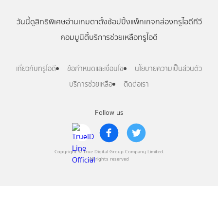
วันนี้
ดู
สิทธิพิเศษ
อ่าน
เกม
ตาตั้ง
ช้อปปิ้ง
แพ็กเกจ
กล่องทรูไอดีทีวี
คอมมูนิตี้
บริการช่วยเหลือทรูไอดี
เกี่ยวกับทรูไอดี
ข้อกำหนดและเงื่อนไข
นโยบายความเป็นส่วนตัว
บริการช่วยเหลือ
ติดต่อเรา
Follow us
Copyright © True Digital Group Company Limited.
All rights reserved