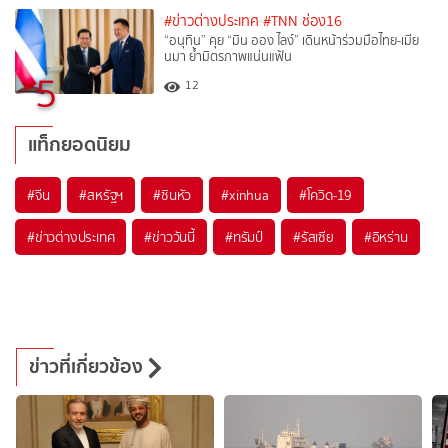
#ข่าวต่างประเทศ
#TNN ช่อง16
“อนุทิน” คุย “มิน ออง ไลง์” เดินหน้าร่วมมือไทย-เมีย
นมา ย้ำมิตรภาพแน่นแฟ้น
5
12
แท็กยอดนิยม
#
จีน
#
สหรัฐฯ
#
ซินหัว
#
xinhua
#
โควิด-19
#
ข่าวต่างประเทศ
#
ข่าววันนี้
#
ทรัมป์
#
รัสเซีย
#
อิหร่าน
ข่าวที่เกี่ยวข้อง