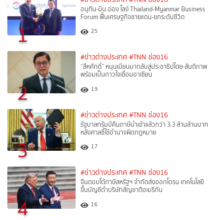
อนุทิน-มิน อ่อง ไลง์ Thailand-Myanmar Business
Forum ฟื้นเศรษฐกิจชายแดน-ยกระดับชีวิต
1
25
#ข่าวต่างประเทศ
#TNN ช่อง16
“สีหศักดิ์”​ หนุนเมียนมากลับสู่ประชาธิปไตย-สันติภาพ
พร้อมเป็นกาวใจเชื่อมอาเซียน
2
19
#ข่าวต่างประเทศ
#TNN ช่อง16
รัฐบาลทรัมป์คืนภาษีนำเข้าแล้วกว่า 3.3 ล้านล้านบาท
หลังศาลชี้ใช้อำนาจผิดกฎหมาย
3
17
#ข่าวต่างประเทศ
#TNN ช่อง16
จีนตอบโต้ภาษีสหรัฐฯ จำกัดส่งออกโดรน เทคโนโลยี
ขึ้นบัญชีดำบริษัทสัญชาติอเมริกัน
4
16