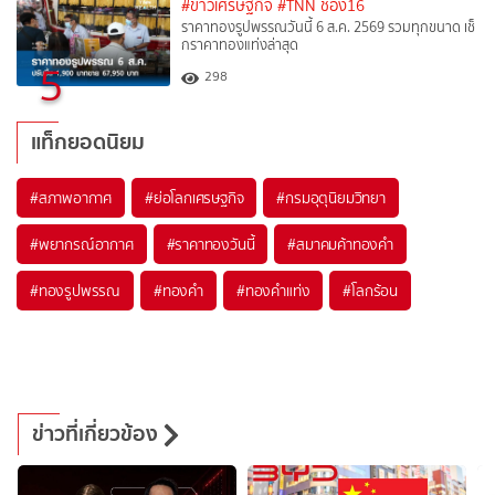
#ข่าวเศรษฐกิจ
#TNN ช่อง16
ราคาทองรูปพรรณวันนี้ 6 ส.ค. 2569 รวมทุกขนาด เช็
กราคาทองแท่งล่าสุด
5
298
แท็กยอดนิยม
#
สภาพอากาศ
#
ย่อโลกเศรษฐกิจ
#
กรมอุตุนิยมวิทยา
#
พยากรณ์อากาศ
#
ราคาทองวันนี้
#
สมาคมค้าทองคำ
#
ทองรูปพรรณ
#
ทองคำ
#
ทองคำแท่ง
#
โลกร้อน
ข่าวที่เกี่ยวข้อง