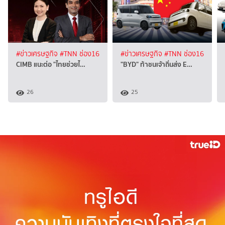
#ข่าวเศรษฐกิจ
#TNN ช่อง16
#ข่าวเศรษฐกิจ
#TNN ช่อง16
CIMB แนะต่อ "ไทยช่วยไ…
"BYD" ท้าชนเจ้าถิ่นส่ง E…
26
25