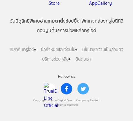
วันนี้
ดู
สิทธิพิเศษ
อ่าน
เกม
ตาตั้ง
ช้อปปิ้ง
แพ็กเกจ
กล่องทรูไอดีทีวี
คอมมูนิตี้
บริการช่วยเหลือทรูไอดี
เกี่ยวกับทรูไอดี
ข้อกำหนดและเงื่อนไข
นโยบายความเป็นส่วนตัว
บริการช่วยเหลือ
ติดต่อเรา
Follow us
Copyright © True Digital Group Company Limited.
All rights reserved