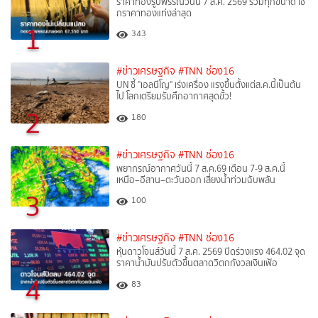
ราคาทองรูปพรรณวันนี้ 7 ส.ค. 2569 รวมทุกขนาด เช็
กราคาทองแท่งล่าสุด
1
343
#ข่าวเศรษฐกิจ
#TNN ช่อง16
UN ชี้ "เอลนีโญ" เร่งเครื่อง แรงขึ้นตั้งแต่ส.ค.นี้เป็นต้น
ไป โลกเตรียมรับศึกอากาศสุดขั้ว!
2
180
#ข่าวเศรษฐกิจ
#TNN ช่อง16
พยากรณ์อากาศวันนี้ 7 ส.ค.69 เตือน 7-9 ส.ค.นี้
เหนือ–อีสาน–ตะวันออก เสี่ยงน้ำท่วมฉับพลัน
3
100
#ข่าวเศรษฐกิจ
#TNN ช่อง16
หุ้นดาวโจนส์วันนี้ 7 ส.ค. 2569 ปิดร่วงแรง 464.02 จุด
ราคาน้ำมันปรับตัวขึ้นตลาดวิตกกังวลเงินเฟ้อ
4
83