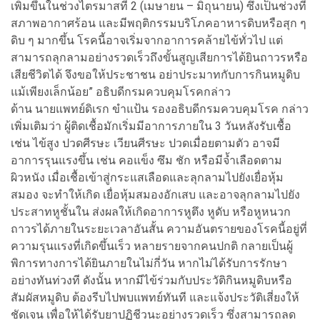
เพิ่มขึ้นในช่วงไตรมาสที่ 2 (เมษายน – มิถุนายน) ซึ่งเป็นช่วงที่
สภาพอากาศร้อน และมีพฤติกรรมบริโภคอาหารดิบหรือสุก ๆ
ดิบ ๆ มากขึ้น โรคนี้อาจเริ่มจากอาการคล้ายไข้ทั่วไป แต่
สามารถลุกลามอย่างรวดเร็วถึงขั้นสูญเสียการได้ยินถาวรหรือ
เสียชีวิตได้ จึงขอให้ประชาชน อย่าประมาทกับการกินหมูดิบ
แม้เพียงเล็กน้อย” อธิบดีกรมควบคุมโรคกล่าว
ด้าน นายแพทย์ดิเรก ขำแป้น รองอธิบดีกรมควบคุมโรค กล่าว
เพิ่มเติมว่า ผู้ติดเชื้อมักเริ่มมีอาการภายใน 3 วันหลังรับเชื้อ
เช่น ไข้สูง ปวดศีรษะ เวียนศีรษะ ปวดเมื่อยตามตัว อาจมี
อาการรุนแรงขึ้น เช่น คอแข็ง ซึม ชัก หรือมีจ้ำเลือดตาม
ผิวหนัง เมื่อเชื้อเข้าสู่กระแสเลือดและลุกลามไปยังเยื่อหุ้ม
สมอง จะทำให้เกิด เยื่อหุ้มสมองอักเสบ และอาจลุกลามไปยัง
ประสาทหูชั้นใน ส่งผลให้เกิดอาการหูตึง หูดับ หรือหูหนวก
ถาวรได้ภายในระยะเวลาอันสั้น ความอันตรายของโรคนี้อยู่ที่
ความรุนแรงที่เกิดขึ้นเร็ว หลายรายจากคนปกติ กลายเป็นผู้
พิการทางการได้ยินภายในไม่กี่วัน หากไม่ได้รับการรักษา
อย่างทันท่วงที ดังนั้น หากมีไข้ร่วมกับประวัติกินหมูดิบหรือ
สัมผัสหมูดิบ ต้องรีบไปพบแพทย์ทันที และแจ้งประวัติเสี่ยงให้
ชัดเจน เพื่อให้ได้รับยาปฏิชีวนะอย่างรวดเร็ว ซึ่งสามารถลด