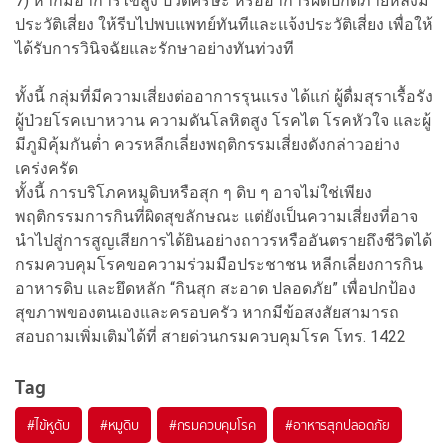
7) หากมีอาการไข้สูง ปวดศีรษะ หรืออาการผิดปกติภายหลังมี
ประวัติเสี่ยง ให้รีบไปพบแพทย์ทันทีและแจ้งประวัติเสี่ยง เพื่อให้
ได้รับการวินิจฉัยและรักษาอย่างทันท่วงที
ทั้งนี้ กลุ่มที่มีความเสี่ยงต่ออาการรุนแรง ได้แก่ ผู้ดื่มสุราเรื้อรัง
ผู้ป่วยโรคเบาหวาน ความดันโลหิตสูง โรคไต โรคหัวใจ และผู้
มีภูมิคุ้มกันต่ำ ควรหลีกเลี่ยงพฤติกรรมเสี่ยงดังกล่าวอย่าง
เคร่งครัด
ทั้งนี้ การบริโภคหมูดิบหรือสุก ๆ ดิบ ๆ อาจไม่ใช่เพียง
พฤติกรรมการกินที่ผิดสุขลักษณะ แต่ยังเป็นความเสี่ยงที่อาจ
นำไปสู่การสูญเสียการได้ยินอย่างถาวรหรืออันตรายถึงชีวิตได้
กรมควบคุมโรคขอความร่วมมือประชาชน หลีกเลี่ยงการกิน
อาหารดิบ และยึดหลัก “กินสุก สะอาด ปลอดภัย” เพื่อปกป้อง
สุขภาพของตนเองและครอบครัว หากมีข้อสงสัยสามารถ
สอบถามเพิ่มเติมได้ที่ สายด่วนกรมควบคุมโรค โทร. 1422
Tag
#
ไข้หูดับ
#
หมูดิบ
#
กรมควบคุมโรค
#
อาหารสุกปลอดภัย