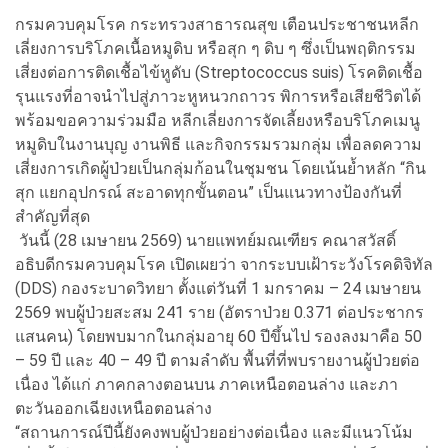
กรมควบคุมโรค กระทรวงสาธารณสุข เตือนประชาชนหลีก
เลี่ยงการบริโภคเนื้อหมูดิบ หรือสุก ๆ ดิบ ๆ ซึ่งเป็นพฤติกรรม
เสี่ยงต่อการติดเชื้อไข้หูดับ (Streptococcus suis) โรคติดเชื้อ
รุนแรงที่อาจนำไปสู่ภาวะหูหนวกถาวร พิการหรือเสียชีวิตได้
พร้อมขอความร่วมมือ หลีกเลี่ยงการจัดเลี้ยงหรือบริโภคเมนู
หมูดิบในงานบุญ งานพิธี และกิจกรรมรวมกลุ่ม เพื่อลดความ
เสี่ยงการเกิดผู้ป่วยเป็นกลุ่มก้อนในชุมชน โดยเน้นย้ำหลัก “กิน
สุก แยกอุปกรณ์ สะอาดทุกขั้นตอน” เป็นแนวทางป้องกันที่
สำคัญที่สุด
วันนี้ (28 เมษายน 2569) นายแพทย์มณเฑียร คณาสวัสดิ์
อธิบดีกรมควบคุมโรค เปิดเผยว่า จากระบบเฝ้าระวังโรคดิจิทัล
(DDS) กองระบาดวิทยา ตั้งแต่วันที่ 1 มกราคม – 24 เมษายน
2569 พบผู้ป่วยสะสม 241 ราย (อัตราป่วย 0.371 ต่อประชากร
แสนคน) โดยพบมากในกลุ่มอายุ 60 ปีขึ้นไป รองลงมาคือ 50
– 59 ปี และ 40 – 49 ปี ตามลำดับ พื้นที่ที่พบรายงานผู้ป่วยต่อ
เนื่อง ได้แก่ ภาคกลางตอนบน ภาคเหนือตอนล่าง และภา
ตะวันออกเฉียงเหนือตอนล่าง
“สถานการณ์ปีนี้ยังคงพบผู้ป่วยอย่างต่อเนื่อง และมีแนวโน้ม