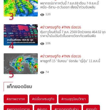
พยากรณ์อากาศวันนี้ 7 ส.ค.69 เตือน 7-9 ส.ค.นี้
เหนือ–อีสาน–ตะวันออก เสี่ยงน้ำท่วมฉับพลัน
3
120
#ข่าวเศรษฐกิจ
#TNN ช่อง16
หุ้นดาวโจนส์วันนี้ 7 ส.ค. 2569 ปิดร่วงแรง 464.02 จุด
ราคาน้ำมันปรับตัวขึ้นตลาดวิตกกังวลเงินเฟ้อ
4
106
#ข่าวเศรษฐกิจ
#TNN ช่อง16
พายุลูกที่ 15 “จันหอม” จ่อถล่ม “ญี่ปุ่น” 11 ส.ค.นี้
5
74
แท็กยอดนิยม
#
สภาพอากาศ
#
ย่อโลกเศรษฐกิจ
#
กรมอุตุนิยมวิทยา
#
พยากรณ์อากาศ
#
ฝนตก
#
การตลาดเงินล้าน
#
ทองคำ