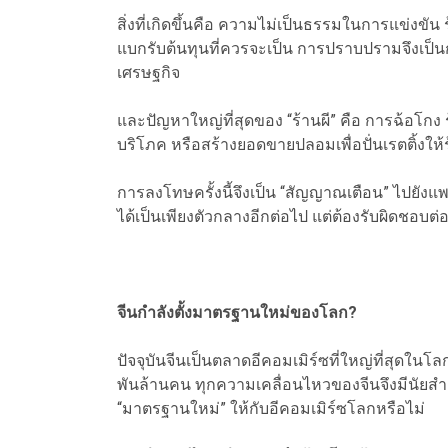
สิ่งที่เกิดขึ้นคือ ความไม่เป็นธรรมในการแข่งขั
แบกรับต้นทุนที่ควรจะเป็น การปราบปรามจึงเป็นก
เศรษฐกิจ
และปัญหาใหญ่ที่สุดของ “ร้านผี” คือ การฉ้อโกง 
บริโภค หรือสร้างยอดขายปลอมเพื่อปั่นเรตติ้งให้ร
การลงโทษครั้งนี้จึงเป็น “สัญญาณเตือน” ไปยั
ได้เป็นเพียงตัวกลางอีกต่อไป แต่ต้องรับผิดชอบต่อท
จีนกำลังตั้งมาตรฐานใหม่ของโลก?
ปัจจุบันจีนเป็นตลาดอีคอมเมิร์ซที่ใหญ่ที่สุดในโ
พันล้านคน ทุกความเคลื่อนไหวของจีนจึงมีนัยส
“มาตรฐานใหม่” ให้กับอีคอมเมิร์ซโลกหรือไม่