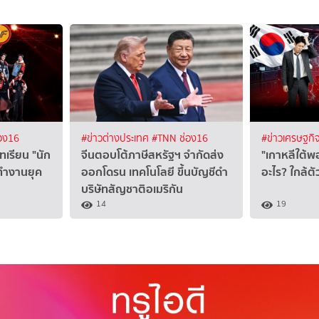
อง16
#ข่าวต่างประเทศ
#TNN ช่อง16
#ข่าวเศรษฐกิ
ทเรียน "นัก
จีนตอบโต้ภาษีสหรัฐฯ จำกัดส่ง
"เกาหลีใต้พ
นทำงานยุค
ออกโดรน เทคโนโลยี ขึ้นบัญชีดำ
อะไร? ใกล้ต
บริษัทสัญชาติอเมริกัน
14
19