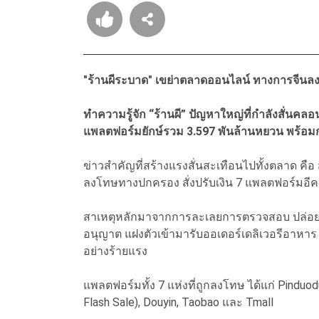
"ร้านผีระบาด" เขย่าตลาดออนไลน์ ทางการจีนลงด
ทำความรู้จัก “ร้านผี” ปัญหาใหญ่ที่กำลังสั่นคลอ
แพลตฟอร์มยักษ์รวม 3.597 พันล้านหยวน พร้อมกว
ข่าวสำคัญที่สร้างแรงสั่นสะเทือนไปทั้งตลาด คื
ลงโทษทางปกครอง สั่งปรับเงิน 7 แพลตฟอร์มอีคอ
สาเหตุหลักมาจากการละเลยการตรวจสอบ ปล่อยให้มี
อนุญาต แฝงตัวเข้ามารับออเดอร์เดลิเวอรีอาหา
อย่างร้ายแรง
แพลตฟอร์มทั้ง 7 แห่งที่ถูกลงโทษ ได้แก่ Pinduod
Flash Sale), Douyin, Taobao และ Tmall