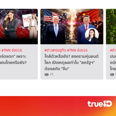
จ
#TNN ช่อง16
#ข่าวเศรษฐกิจ
#TNN ช่อง16
#ข่
อร์ตแตก" เพราะ
ใกล้ตัวหรือยัง? สงครามหุ่นยนต์
ปมม
ัวคนไทยหรือยัง?
โลก เปิดเหตุผลทำไม "สหรัฐฯ"
ชนั
ต้องสกัด "จีน"
ไทย
21