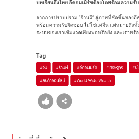
บทเรียนถึงไทย อีคอมเมิร์ซต้องโตพร้อมความรั
จากการปราบปราม “ร้านผี” สู่ภาพที่ชัดขึ้นของอีคอ
พร้อมความรับผิดชอบ ไม่ใช่แค่จีน แต่หมายถึงท
ระบบของเราเข้มงวดเพียงพอหรือยัง และเราพร้อ
Tag
#
จีน
#
ร้านผี
#
อีคอมเมิร์ซ
#
เศรษฐกิจ
#
นโ
#
สินค้าออนไลน์
#
World Wide Wealth