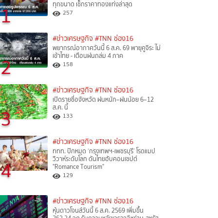
ทุกขนาด เช็กราคาทองแท่งล่าสุด
1
257
#ข่าวเศรษฐกิจ
#TNN ช่อง16
พยากรณ์อากาศวันนี้ 6 ส.ค. 69 พายุคูจิระ ไม่
เข้าไทย - เตือนฝนถล่ม 4 ภาค
2
158
#ข่าวเศรษฐกิจ
#TNN ช่อง16
เปิดรายชื่อจังหวัด ฝนหนัก–ฝนน้อย 6–12
ส.ค. นี้
3
133
#ข่าวเศรษฐกิจ
#TNN ช่อง16
ททท. ปักหมุด ‘กรุงเทพฯ-เพชรบุรี’ โรดแมป
วิวาห์ระดับโลก ดันไทยฮับคอนเซปต์
4
"Romance Tourism"
129
#ข่าวเศรษฐกิจ
#TNN ช่อง16
หุ้นดาวโจนส์วันนี้ 6 ส.ค. 2569 เพิ่มขึ้น