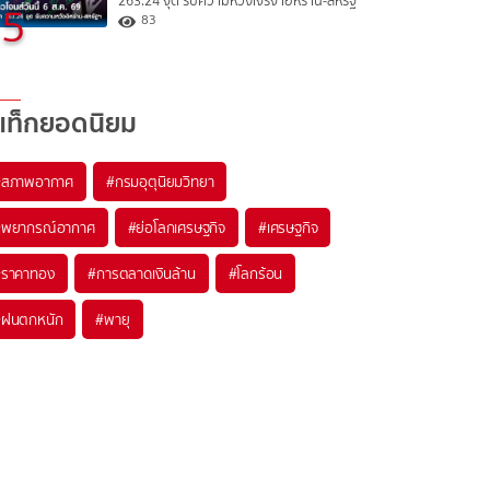
263.24 จุด รับความหวังเจรจาอิหร่าน-สหรัฐ
5
83
แท็กยอดนิยม
#
สภาพอากาศ
#
กรมอุตุนิยมวิทยา
#
พยากรณ์อากาศ
#
ย่อโลกเศรษฐกิจ
#
เศรษฐกิจ
#
ราคาทอง
#
การตลาดเงินล้าน
#
โลกร้อน
#
ฝนตกหนัก
#
พายุ