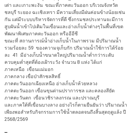
เต่า และเกาะพะงัน ขณะที่ภาคตะวันออก บริเวณจังหวัด
ชลบุรี ระยอง ฉะเชิงเทรา มีความเสี่ยงมีฝนค่อนข้างน้อยเช่น
กัน แต่มีระบบบริหารจัดการที่ดี ซึ่งกรมชลประทานจะมีการ
สูบผันน้ำเข้าไปเติมในเขื่อนและอ่างเก็บน้ำต่างๆในพื้นที่เขต
พัฒนาพิเศษภาคตะวันออก หรืออีอีซี
ขณะที่ สถานการณ์น้ำอ่างเก็บน้ำในภาพรวม มีปริมาณน้ำ
รวมร้อยละ 59 ของความจุเก็บกัก ปริมาณน้ำใช้การได้ร้อย
ละ 41 มีอ่างเก็บน้ำขนาดใหญ่ปริมาณน้ำต่ำกว่าระดับ
ควบคุมต่ำสุดที่ต้องเฝ้าระวัง จำนวน 8 แห่ง ได้แก่
ภาคเหนือ เขื่อนแม่มอก
ภาคกลาง เขื่อป่าสักชลสิทธิ์
ภาคตะวันออกเฉียงเหนือ อ่างเก็บน้ำห้วยหลวง
ภาคตะวันออก เขื่อนขุนด่านปราการชล และคลองสียัด
ภาคตะวันตก เขื่อนวชิราลงกรณ และปราณบุรี
และภาคใต้ที่เขื่อนบางลาง อย่างไรก็ตามยืนยันว่า ปริมาณน้ำ
เพียงพอสำหรับกิจกรรมการใช้น้ำตลอดจนถึงสิ้นสุดฤดูแล้ง ปี
2568/2569