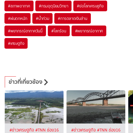
#
สภาพอากาศ
#
กรมอุตุนิยมวิทยา
#
ย่อโลกเศรษฐกิจ
#
ฝนตกหนัก
#
น้ำท่วม
#
การตลาดเงินล้าน
#
พยากรณ์อากาศวันนี้
#
โลกร้อน
#
พยากรณ์อากาศ
#
เศรษฐกิจ
ข่าวที่เกี่ยวข้อง
#ข่าวเศรษฐกิจ
#TNN ช่อง16
#ข่าวเศรษฐกิจ
#TNN ช่อง16