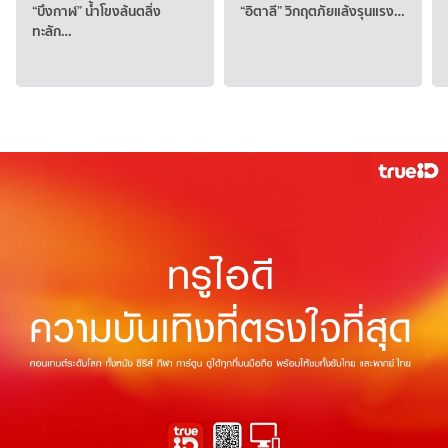
“บึงกาฬ” น้ำโขงล้นตลิ่ง
“อิตาลี” วิกฤตภัยแล้งรุนแรง…
ทะลัก…