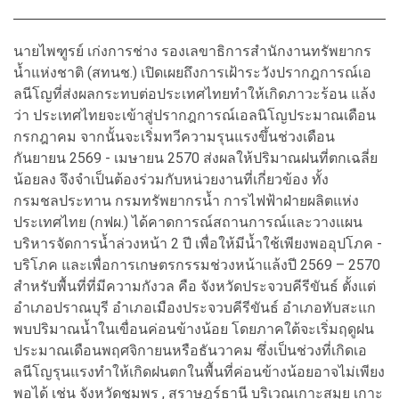
นายไพฑูรย์ เก่งการช่าง รองเลขาธิการสำนักงานทรัพยากร
น้ำแห่งชาติ (สทนช.) เปิดเผยถึงการเฝ้าระวังปรากฎการณ์เอ
ลนีโญที่ส่งผลกระทบต่อประเทศไทยทำให้เกิดภาวะร้อน แล้ง
ว่า ประเทศไทยจะเข้าสู่ปรากฎการณ์เอลนิโญประมาณเดือน
กรกฎาคม จากนั้นจะเริ่มทวีความรุนแรงขึ้นช่วงเดือน
กันยายน 2569 - เมษายน 2570 ส่งผลให้ปริมาณฝนที่ตกเฉลี่ย
น้อยลง จึงจำเป็นต้องร่วมกับหน่วยงานที่เกี่ยวข้อง ทั้ง
กรมชลประทาน กรมทรัพยากรน้ำ การไฟฟ้าฝ่ายผลิตแห่ง
ประเทศไทย (กฟผ.) ได้คาดการณ์สถานการณ์และวางแผน
บริหารจัดการน้ำล่วงหน้า 2 ปี เพื่อให้มีน้ำใช้เพียงพออุปโภค -
บริโภค และเพื่อการเกษตรกรรมช่วงหน้าแล้งปี 2569 – 2570
สำหรับพื้นที่ที่มีความกังวล คือ จังหวัดประจวบคีรีขันธ์ ตั้งแต่
อำเภอปราณบุรี อำเภอเมืองประจวบคีรีขันธ์ อำเภอทับสะแก
พบปริมาณน้ำในเขื่อนค่อนข้างน้อย โดยภาคใต้จะเริ่มฤดูฝน
ประมาณเดือนพฤศจิกายนหรือธันวาคม ซึ่งเป็นช่วงที่เกิดเอ
ลนีโญรุนแรงทำให้เกิดฝนตกในพื้นที่ค่อนข้างน้อยอาจไม่เพียง
พอได้ เช่น จังหวัดชุมพร , สุราษฎร์ธานี บริเวณเกาะสมุย เกาะ