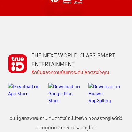
THE NEXT WORLD-CLASS SMART
ENTERTAINMENT
อีกขั้นของความบันเทิงระดับโลกตรงใจคุณ
วันนี้
ดู
สิทธิพิเศษ
อ่าน
เกม
ตาตั้ง
ช้อปปิ้ง
แพ็กเกจ
กล่องทรูไอดีทีวี
คอมมูนิตี้
บริการช่วยเหลือทรูไอดี