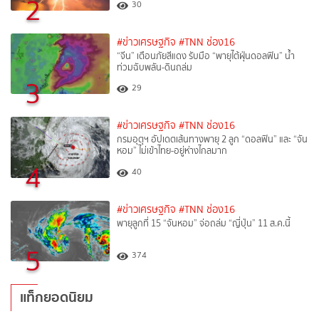
2
30
#ข่าวเศรษฐกิจ
#TNN ช่อง16
“จีน” เตือนภัยสีแดง รับมือ “พายุไต้ฝุ่นดอลฟิน” น้ำ
ท่วมฉับพลัน-ดินถล่ม
3
29
#ข่าวเศรษฐกิจ
#TNN ช่อง16
กรมอุตุฯ อัปเดตเส้นทางพายุ 2 ลูก “ดอลฟิน” และ “จัน
หอม” ไม่เข้าไทย-อยู่ห่างไกลมาก
4
40
#ข่าวเศรษฐกิจ
#TNN ช่อง16
พายุลูกที่ 15 “จันหอม” จ่อถล่ม “ญี่ปุ่น” 11 ส.ค.นี้
5
374
แท็กยอดนิยม