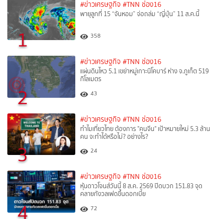
#ข่าวเศรษฐกิจ
#TNN ช่อง16
พายุลูกที่ 15 “จันหอม” จ่อถล่ม “ญี่ปุ่น” 11 ส.ค.นี้
1
358
#ข่าวเศรษฐกิจ
#TNN ช่อง16
แผ่นดินไหว 5.1 เขย่าหมู่เกาะนิโคบาร์ ห่าง จ.ภูเก็ต 519
กิโลเมตร
2
43
#ข่าวเศรษฐกิจ
#TNN ช่อง16
ทำไมเที่ยวไทย ต้องการ "คนจีน" เป้าหมายใหม่ 5.3 ล้าน
คน จะทำได้หรือไม่? อย่างไร?
3
24
#ข่าวเศรษฐกิจ
#TNN ช่อง16
หุ้นดาวโจนส์วันนี้ 8 ส.ค. 2569 ปิดบวก 151.83 จุด
คลายกังวลเฟดขึ้นดอกเบี้ย
4
72