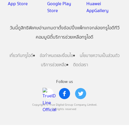
วันนี้
ดู
สิทธิพิเศษ
อ่าน
เกม
ตาตั้ง
ช้อปปิ้ง
แพ็กเกจ
กล่องทรูไอดีทีวี
คอมมูนิตี้
บริการช่วยเหลือทรูไอดี
เกี่ยวกับทรูไอดี
ข้อกำหนดและเงื่อนไข
นโยบายความเป็นส่วนตัว
บริการช่วยเหลือ
ติดต่อเรา
Follow us
Copyright © True Digital Group Company Limited.
All rights reserved