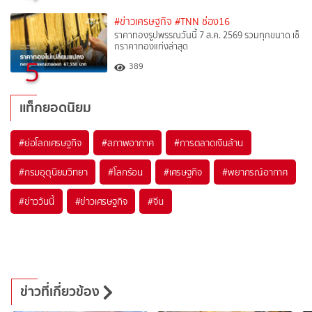
#ข่าวเศรษฐกิจ
#TNN ช่อง16
ราคาทองรูปพรรณวันนี้ 7 ส.ค. 2569 รวมทุกขนาด เช็
กราคาทองแท่งล่าสุด
5
389
แท็กยอดนิยม
#
ย่อโลกเศรษฐกิจ
#
สภาพอากาศ
#
การตลาดเงินล้าน
#
กรมอุตุนิยมวิทยา
#
โลกร้อน
#
เศรษฐกิจ
#
พยากรณ์อากาศ
#
ข่าววันนี้
#
ข่าวเศรษฐกิจ
#
จีน
ข่าวที่เกี่ยวข้อง