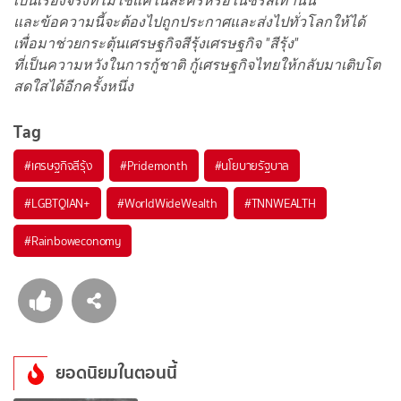
เป็นเรื่องจริงที่ไม่ใช่แค่ในละครหรือในซีรีส์เท่านั้น
และข้อความนี้จะต้องไปถูกประกาศและส่งไปทั่วโลกให้ได้
เพื่อมาช่วยกระตุ้นเศรษฐกิจสีรุ้งเศรษฐกิจ "สีรุ้ง"
ที่เป็นความหวังในการกู้ชาติ กู้เศรษฐกิจไทยให้กลับมาเติบโต
สดใสได้อีกครั้งหนึ่ง
Tag
#
เศรษฐกิจสีรุ้ง
#
Pridemonth
#
นโยบายรัฐบาล
#
LGBTQIAN+
#
WorldWideWealth
#
TNNWEALTH
#
Rainboweconomy
ยอดนิยมในตอนนี้