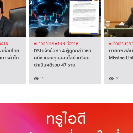
อง16
#ข่าวทั่วไทย
#TNN ช่อง16
#ข่าวเศรษฐกิ
 เชื่อมไทย
DSI แจ้งข้อหา 4 ผู้ถูกกล่าวหา
นายกฯ สลับค
นการค้าโต
คดีชวนลงทุนออนไลน์ เตรียม
Missing Lin
ดำเนินคดีรวม 47 ราย
15
20