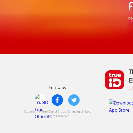
T
E
Follow us
อ
Copyright © True Digital Group Company Limited.
All rights reserved