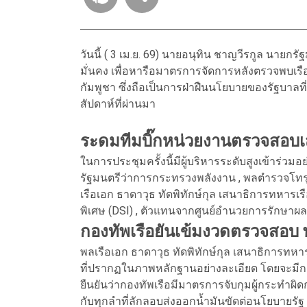
วันนี้ ( 3 เม.ย. 69) นายอนุทิน ชาญวีรกูล นาย
มั่นคง เพื่อหารือมาตรการจัดการหลังตรวจพบเ
กัมพูชา ซึ่งถือเป็นการฝ่าฝืนนโยบายของรัฐบาลที
สัปดาห์ที่ผ่านมา
ระดมทีมบิ๊กหน่วยงานตรวจสอบเ
ในการประชุมครั้งนี้มีผู้บริหารระดับสูงเข้าร่วม
รัฐมนตรีว่าการกระทรวงพลังงาน , พลตำรวจโทรุ
เรือเอก ธาดาวุธ ทัดพิทักษ์กุล เสนาธิการทหารเ
พิเศษ (DSI) , ตัวแทนจากศูนย์อำนวยการรักษา
กองทัพเรือยันเข้มงวดตรวจสอบ
พลเรือเอก ธาดาวุธ ทัดพิทักษ์กุล เสนาธิการทหาร
ที่ปรากฏในภาพหลักฐานอย่างละเอียด โดยจะมีการ
ยืนยันว่ากองทัพเรือมีมาตรการจับกุมผู้กระทำผิ
กับทุกลำที่ลักลอบส่งออกน้ำมันขัดต่อนโยบายรัฐ