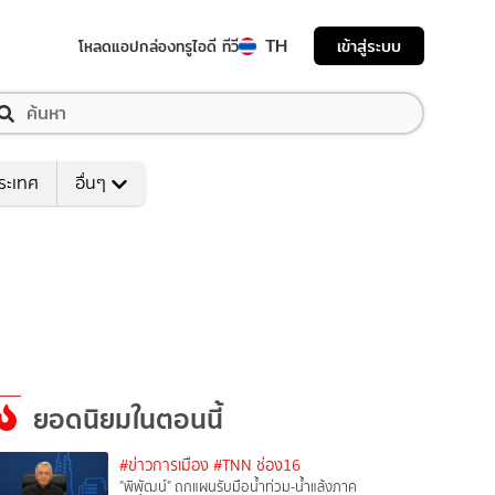
TH
เข้าสู่ระบบ
โหลดแอป
กล่องทรูไอดี ทีวี
ระเทศ
อื่นๆ
ยอดนิยมในตอนนี้
#ข่าวการเมือง
#TNN ช่อง16
"พิพัฒน์" ถกแผนรับมือน้ำท่วม-น้ำแล้งภาค