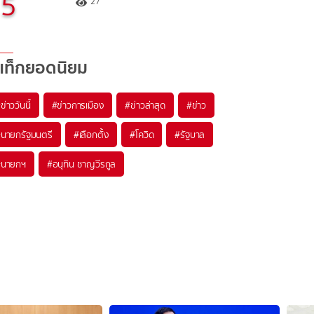
5
27
แท็กยอดนิยม
#
ข่าววันนี้
#
ข่าวการเมือง
#
ข่าวล่าสุด
#
ข่าว
#
นายกรัฐมนตรี
#
เลือกตั้ง
#
โควิด
#
รัฐบาล
#
นายกฯ
#
อนุทิน ชาญวีรกูล