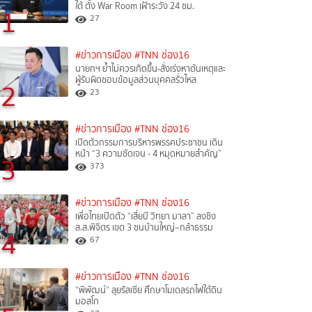
ใต้ ตั้ง War Room เฝ้าระวัง 24 ชม.
1
27
#ข่าวการเมือง
#TNN ช่อง16
นายกฯ ย้ำไม่ควรเกิดขึ้น-สั่งเร่งหาต้นเหตุและ
ผู้รับผิดชอบข้อมูลส่วนบุคคลรั่วไหล
2
23
#ข่าวการเมือง
#TNN ช่อง16
เปิดตัวกรรมการบริหารพรรคประชาชน เดิน
หน้า “3 ความชัดเจน - 4 หมุดหมายสำคัญ”
3
373
#ข่าวการเมือง
#TNN ช่อง16
เพื่อไทยเปิดตัว “เสี่ยบี วิทยา มาลา” ลงชิง
ส.ส.พิจิตร เขต 3 ชนบ้านใหญ่–กล้าธรรม
4
67
#ข่าวการเมือง
#TNN ช่อง16
“พิพัฒน์“ ลุยรัสเซีย ศึกษาโมเดลรถไฟใต้ดิน
มอสโก