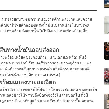
กรัฐมนตรี เรียกประชุมด่วนหน่วยงานด้านพลังงานและความ
รือสัญชาติไทยลักลอบขนส่งน้ำมันไปจำหน่ายในประเทศ
่ประกาศห้ามส่งออกน้ำมันไปยังประเทศเพื่อนบ้านเมื่อ
ส้นทางน้ำมันลอบส่งออก
อย่างพร้อมเพรียง ประกอบด้วย , นายเอกนัฏ พร้อมพันธุ์
ทธพล เนาวรัตน์ รัฐมนตรีว่าการกระทรวงยุติธรรม , พล
รือ , พันตำรวจตรี ยุทธนา แพรดำ อธิบดีกรมสอบสวนคดี
ผลประโยชน์ของชาติทางทะเล (ศรชล.)
 พร้อมแถลงรายละเอียด
เรือ เปิดเผยว่าขณะนี้ได้สั่งการให้ตรวจสอบเส้นทางเดินเรือ
แถลงข่าวให้ทราบถึงข้อเท็จจริงในลำดับถัดไป ทั้งนี้
ดกฎหมายเป็นปกติอยู่แล้ว และพร้อมดำเนินการขั้นเด็ดขาด