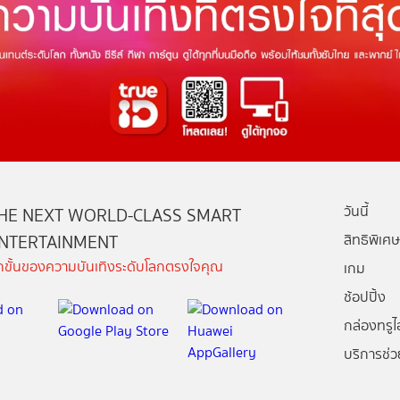
วันนี้
HE NEXT WORLD-CLASS SMART
NTERTAINMENT
สิทธิพิเศษ
ีกขั้นของความบันเทิงระดับโลกตรงใจคุณ
เกม
ช้อปปิ้ง
กล่องทรูไอ
บริการช่ว