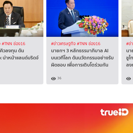
จ
#TNN ช่อง16
#ข่าวเศรษฐกิจ
#TNN ช่อง16
#ข่
ิวลงทุน ดัน
นายกฯ 3 หลักธรรมาภิบาล AI
นา
k นำหน้าแลนด์บริดจ์
บนเวทีโลก ดันนวัตกรรมอย่างรับ
ชูไ
ผิดชอบ เพื่อการเติบโตร่วมกัน
ลงท
36