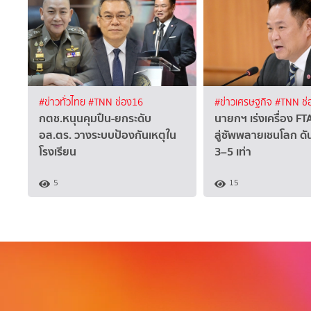
#ข่าวทั่วไทย
#TNN ช่อง16
#ข่าวเศรษฐกิจ
#TNN ช่
กตช.หนุนคุมปืน-ยกระดับ
นายกฯ เร่งเครื่อง FTA
อส.ตร. วางระบบป้องกันเหตุใน
สู่ซัพพลายเชนโลก ดั
โรงเรียน
3–5 เท่า
5
15