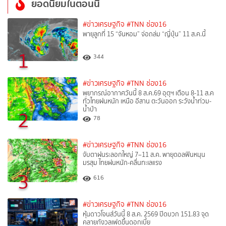
ยอดนิยมในตอนนี้
#ข่าวเศรษฐกิจ
#TNN ช่อง16
พายุลูกที่ 15 “จันหอม” จ่อถล่ม “ญี่ปุ่น” 11 ส.ค.นี้
1
344
#ข่าวเศรษฐกิจ
#TNN ช่อง16
พยากรณ์อากาศวันนี้ 8 ส.ค.69 อุตุฯ เตือน 8-11 ส.ค
ทั่วไทยฝนหนัก เหนือ อีสาน ตะวันออก ระวังน้ำท่วม-
น้ำป่า
2
78
#ข่าวเศรษฐกิจ
#TNN ช่อง16
จับตาฝนระลอกใหญ่ 7–11 ส.ค. พายุดอลฟินหนุน
มรสุม ไทยฝนหนัก-คลื่นทะเลแรง
3
616
#ข่าวเศรษฐกิจ
#TNN ช่อง16
หุ้นดาวโจนส์วันนี้ 8 ส.ค. 2569 ปิดบวก 151.83 จุด
คลายกังวลเฟดขึ้นดอกเบี้ย