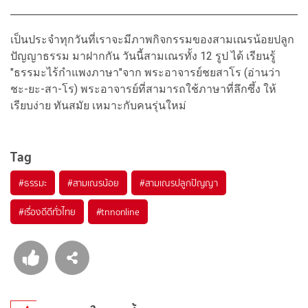
เป็นประจำทุกวันที่เราจะมีภาพกิจกรรมของสามเณรน้อยปลูก
ปัญญาธรรม มาฝากกัน วันนี้สามเณรทั้ง 12 รูป ได้ เรียนรู้
"ธรรมะไร้กำแพงภาษา"จาก พระอาจารย์ชยสาโร (อ่านว่า
ชะ-ยะ-สา-โร) พระอาจารย์ที่สามารถใช้ภาษาที่ลึกซึ้ง ให้
เรียบง่าย ทันสมัย เหมาะกับคนรุ่นใหม่
Tag
#
ธรรมะ
#
สามเณรน้อย
#
สามเณรปลูกปัญญา
#
เรื่องดีดีทั่วไทย
#
tnnonline