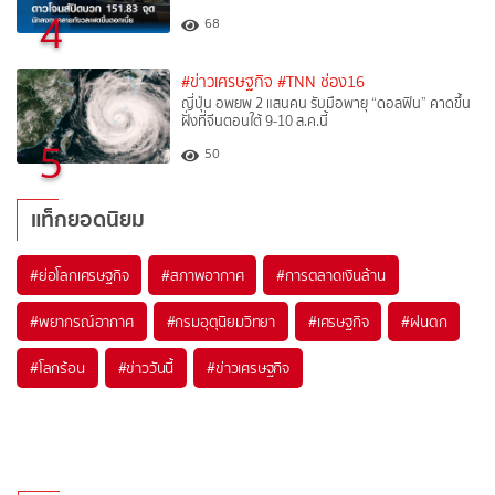
4
68
#ข่าวเศรษฐกิจ
#TNN ช่อง16
ญี่ปุ่น อพยพ 2 แสนคน รับมือพายุ “ดอลฟิน” คาดขึ้น
ฝั่งที่จีนตอนใต้ 9-10 ส.ค.นี้
5
50
แท็กยอดนิยม
#
ย่อโลกเศรษฐกิจ
#
สภาพอากาศ
#
การตลาดเงินล้าน
#
พยากรณ์อากาศ
#
กรมอุตุนิยมวิทยา
#
เศรษฐกิจ
#
ฝนตก
#
โลกร้อน
#
ข่าววันนี้
#
ข่าวเศรษฐกิจ