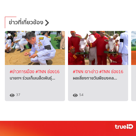
ข่าวที่เกี่ยวข้อง
#ข่าวการเมือง
#TNN ช่อง16
#TNN เจาะข่าว
#TNN ช่อง16
นายกฯ ร่วมเก็บเมล็ดพันธุ์…
ผลเสี่ยงทายวันพืชมงคล…
37
54