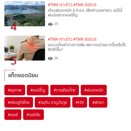
#TNN เจาะข่าว
#TNN ช่อง16
เตือนฝนตกหนัก 6-9 ส.ค. เสี่ยงท่วมหลายจว. แม้ปีนี้
ฝนน้อยจากเอลนีโญ
4
25
#TNN เจาะข่าว
#TNN ช่อง16
งบนวดไทยข้าราชการเพิ่ม เพราะคนป่วยมากขึ้นหรือใช้
สิทธิถี่ขึ้น?
5
26
แท็กยอดนิยม
#
สุขภาพ
#
เอลนีโญ
#
การเมืองไทย
#
ฝนตกหนัก
#
เศรษฐกิจไทย
#
อนุทิน ชาญวีรกูล
#
HIV
#
พัทยา
#
เอดส์
#
จอร์เจีย