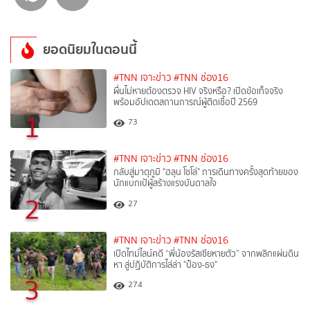
ยอดนิยมในตอนนี้
#TNN เจาะข่าว
#TNN ช่อง16
ผื่นไม่หายต้องตรวจ HIV จริงหรือ? เปิดข้อเท็จจริง
พร้อมอัปเดตสถานการณ์ผู้ติดเชื้อปี 2569
1
73
#TNN เจาะข่าว
#TNN ช่อง16
กลับสู่มาตุภูมิ "ฮลุน โซโล่" การเดินทางครั้งสุดท้ายของ
นักแบกเป้ผู้สร้างแรงบันดาลใจ
2
27
#TNN เจาะข่าว
#TNN ช่อง16
เปิดไทม์ไลน์คดี “พี่น้องรัสเซียหายตัว” จากพลิกแผ่นดิน
หา สู่ปฏิบัติการไล่ล่า "ป๋อง-ธง"
3
274