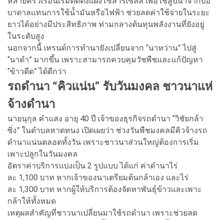
หลายครัวเรือนเริ่มติดตั้งแผงโซลาร์เซลล์ เพื่อใช้สูบน้ำจากบ่อ
บาดาลแทนการใช้น้ำมันหรือไฟฟ้า ช่วยลดค่าใช้จ่ายในระยะ
ยาวได้อย่างมีประสิทธิภาพ ท่ามกลางต้นทุนพลังงานที่ยังอยู่
ในระดับสูง
นอกจากนี้ เทรนด์การทำนายังเปลี่ยนจาก “นาหว่าน” ไปสู่
“นาดำ” มากขึ้น เพราะสามารถควบคุมวัชพืชและแก้ปัญหา
“ข้าวดีด” ได้ดีกว่า
รถดำนา “คิวแน่น” รับวันมงคล ชาวนาแห่
จ้างดำนา
นายนุกุล คำแสง อายุ 40 ปี เจ้าของธุรกิจรถดำนา “วิชัยกล้า
ซิ่ง” ในตำบลหาดทนง เปิดเผยว่า ช่วงวันพืชมงคลมีคิวจ้างรถ
ดำนาแน่นตลอดทั้งวัน เพราะชาวนาส่วนใหญ่ต้องการเริ่ม
เพาะปลูกในวันมงคล
อัตราค่าบริการแบ่งเป็น 2 รูปแบบ ได้แก่ ค่าดำนาไร่
ละ 1,100 บาท หากเจ้าของนาเตรียมต้นกล้าเอง และไร่
ละ 1,300 บาท หากผู้ให้บริการต้องจัดหาพันธุ์ข้าวและเพาะ
กล้าให้ทั้งหมด
เหตุผลสำคัญที่ชาวนาเปลี่ยนมาใช้รถดำนา เพราะช่วยลด