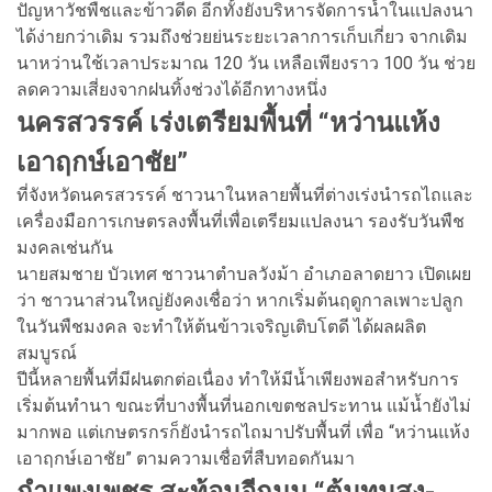
ปัญหาวัชพืชและข้าวดีด อีกทั้งยังบริหารจัดการน้ำในแปลงนา
ได้ง่ายกว่าเดิม รวมถึงช่วยย่นระยะเวลาการเก็บเกี่ยว จากเดิม
นาหว่านใช้เวลาประมาณ 120 วัน เหลือเพียงราว 100 วัน ช่วย
ลดความเสี่ยงจากฝนทิ้งช่วงได้อีกทางหนึ่ง
นครสวรรค์ เร่งเตรียมพื้นที่ “หว่านแห้ง
เอาฤกษ์เอาชัย”
ที่จังหวัดนครสวรรค์ ชาวนาในหลายพื้นที่ต่างเร่งนำรถไถและ
เครื่องมือการเกษตรลงพื้นที่เพื่อเตรียมแปลงนา รองรับวันพืช
มงคลเช่นกัน
นายสมชาย บัวเทศ ชาวนาตำบลวังม้า อำเภอลาดยาว เปิดเผย
ว่า ชาวนาส่วนใหญ่ยังคงเชื่อว่า หากเริ่มต้นฤดูกาลเพาะปลูก
ในวันพืชมงคล จะทำให้ต้นข้าวเจริญเติบโตดี ได้ผลผลิต
สมบูรณ์
ปีนี้หลายพื้นที่มีฝนตกต่อเนื่อง ทำให้มีน้ำเพียงพอสำหรับการ
เริ่มต้นทำนา ขณะที่บางพื้นที่นอกเขตชลประทาน แม้น้ำยังไม่
มากพอ แต่เกษตรกรก็ยังนำรถไถมาปรับพื้นที่ เพื่อ “หว่านแห้ง
เอาฤกษ์เอาชัย” ตามความเชื่อที่สืบทอดกันมา
กำแพงเพชร สะท้อนอีกมุม “ต้นทุนสูง-