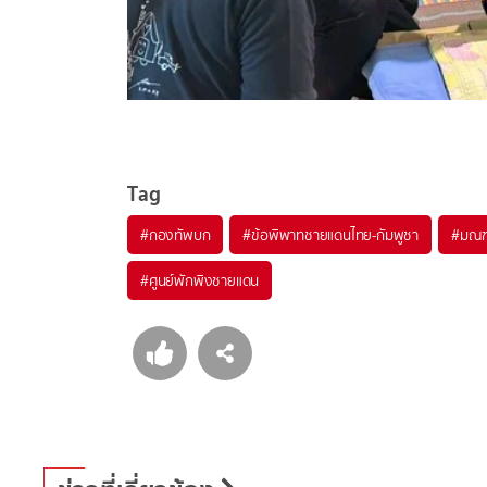
Tag
#
กองทัพบก
#
ข้อพิพาทชายแดนไทย-กัมพูชา
#
มณฑ
#
ศูนย์พักพิงชายแดน