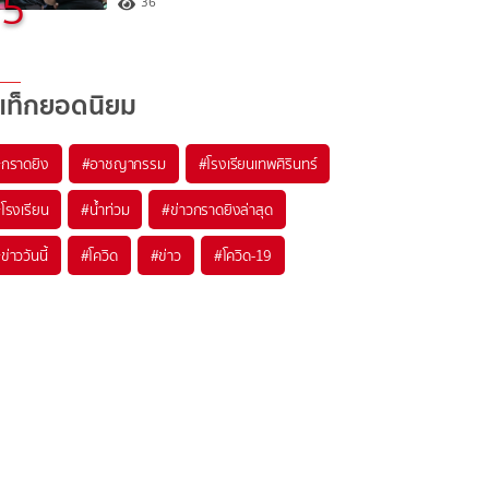
5
36
แท็กยอดนิยม
#
กราดยิง
#
อาชญากรรม
#
โรงเรียนเทพศิรินทร์
#
โรงเรียน
#
น้ำท่วม
#
ข่าวกราดยิงล่าสุด
#
ข่าววันนี้
#
โควิด
#
ข่าว
#
โควิด-19