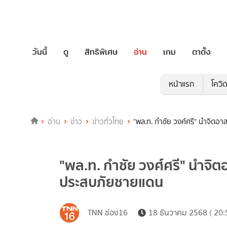
วันนี้
ดู
สิทธิพิเศษ
อ่าน
เกม
ตาตั้ง
หน้าแรก
โควิ
อ่าน
ข่าว
ข่าวทั่วไทย
"พล.ท. กำชัย วงศ์ศรี" นำจิตอา
"พล.ท. กำชัย วงศ์ศรี" นำจิตอ
ประสบภัยชายแดน
TNN ช่อง16
18 ธันวาคม 2568 ( 20: