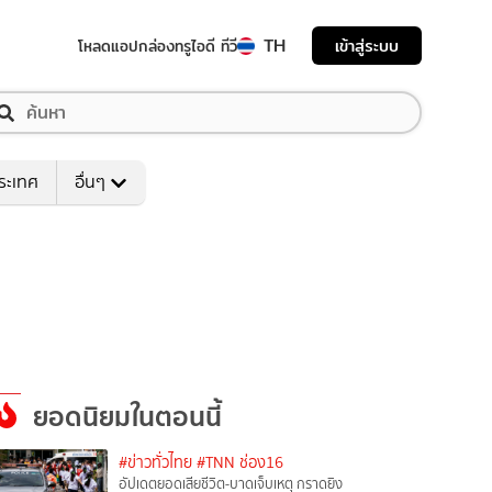
TH
เข้าสู่ระบบ
โหลดแอป
กล่องทรูไอดี ทีวี
ระเทศ
อื่นๆ
ยอดนิยมในตอนนี้
#ข่าวทั่วไทย
#TNN ช่อง16
อัปเดตยอดเสียชีวิต-บาดเจ็บเหตุ กราดยิง