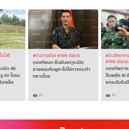
โนโลยี
#ข่าวการเมือง
#TNN ช่อง16
#ข่าววิทยาศาส
กองทัพบก ยืนยันเหตุระเบิด
#TNN ช่อง16
ระเบิด 40
กองทัพภาค 
ชายแดนกัมพูชาไม่ใช่การกระทำ
รู รถ โดรน
ปืนพลัง AI อ
ทหารไทย
้องเล็ง
ยกระดับรับ
23
37