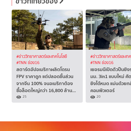
ข่าวที่เกี่ยวข้อง
#ข่าววิทยาศาสตร์และเทคโนโลยี
#ข่าววิทยาศาสตร์และเทค
#TNN ช่อง16
#TNN ช่อง16
สตาร์ตอัปอเมริกาผลิตโดรน
เยอรมนีเปิดตัวปืนยิง
FPV ราคาถูก แต่ปลอดชิ้นส่วน
มม. 3in1 แบบใหม่ ศัต
จากจีน 100% จนอเมริกาต้อง
ยิงได้หมด แม่นด้วยกล
ซื้อล็อตใหญ่กว่า 16,800 ล้าน…
คอมพิวเตอร์
25
20