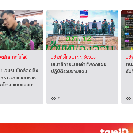
ตร์และเทคโนโลยี
#ข่าวทั่วไทย
#TNN ช่อง16
#ข่
เสนาธิการ 3 เหล่าทัพถกแผน
ทบ.
1 อบรมใช้กล้องเล็ง
ปฏิบัติร่วมชายแดน
รับ
ิสราเอลเชิงยุทธวิธี
มือโดรนแบบแม่นยำ
39