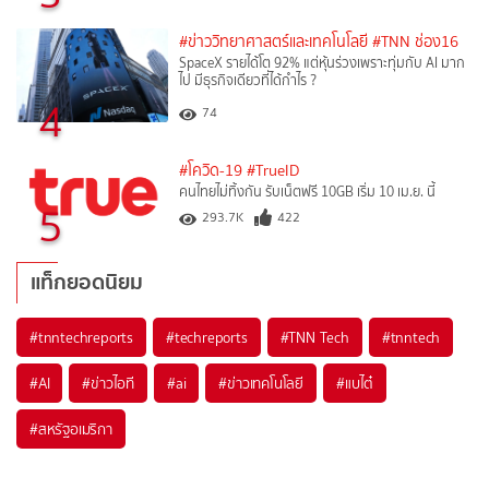
#ข่าววิทยาศาสตร์และเทคโนโลยี
#TNN ช่อง16
SpaceX รายได้โต 92% แต่หุ้นร่วงเพราะทุ่มกับ AI มาก
ไป มีธุรกิจเดียวที่ได้กำไร ?
4
74
#โควิด-19
#TrueID
คนไทยไม่ทิ้งกัน รับเน็ตฟรี 10GB เริ่ม 10 เม.ย. นี้
5
293.7K
422
แท็กยอดนิยม
#
tnntechreports
#
techreports
#
TNN Tech
#
tnntech
#
AI
#
ข่าวไอที
#
ai
#
ข่าวเทคโนโลยี
#
แบไต๋
#
สหรัฐอเมริกา