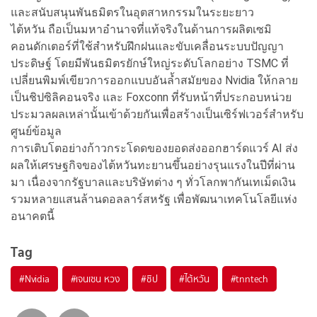
และสนับสนุนพันธมิตรในอุตสาหกรรมในระยะยาว
ไต้หวัน ถือเป็นมหาอำนาจที่แท้จริงในด้านการผลิตเซมิ
คอนดักเตอร์ที่ใช้สำหรับฝึกฝนและขับเคลื่อนระบบปัญญา
ประดิษฐ์ โดยมีพันธมิตรยักษ์ใหญ่ระดับโลกอย่าง TSMC ที่
เปลี่ยนพิมพ์เขียวการออกแบบอันล้ำสมัยของ Nvidia ให้กลาย
เป็นชิปซิลิคอนจริง และ Foxconn ที่รับหน้าที่ประกอบหน่วย
ประมวลผลเหล่านั้นเข้าด้วยกันเพื่อสร้างเป็นเซิร์ฟเวอร์สำหรับ
ศูนย์ข้อมูล
การเติบโตอย่างก้าวกระโดดของยอดส่งออกฮาร์ดแวร์ AI ส่ง
ผลให้เศรษฐกิจของไต้หวันทะยานขึ้นอย่างรุนแรงในปีที่ผ่าน
มา เนื่องจากรัฐบาลและบริษัทต่าง ๆ ทั่วโลกพากันเทเม็ดเงิน
รวมหลายแสนล้านดอลลาร์สหรัฐ เพื่อพัฒนาเทคโนโลยีแห่ง
อนาคตนี้
Tag
#
Nvidia
#
เจนเซน หวง
#
ชิป
#
ไต้หวัน
#
tnntech