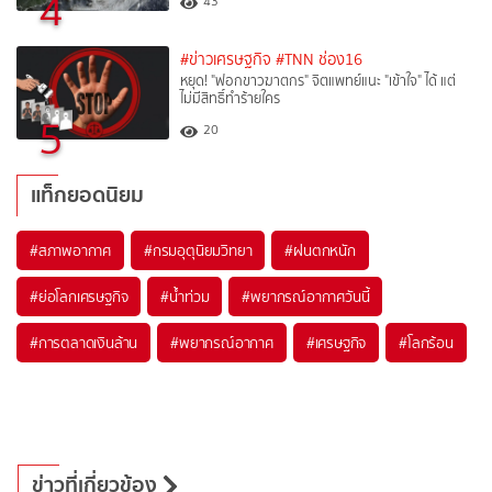
4
43
#ข่าวเศรษฐกิจ
#TNN ช่อง16
หยุด! "ฟอกขาวฆาตกร" จิตแพทย์แนะ "เข้าใจ" ได้ แต่
ไม่มีสิทธิ์ทำร้ายใคร
5
20
แท็กยอดนิยม
#
สภาพอากาศ
#
กรมอุตุนิยมวิทยา
#
ฝนตกหนัก
#
ย่อโลกเศรษฐกิจ
#
น้ำท่วม
#
พยากรณ์อากาศวันนี้
#
การตลาดเงินล้าน
#
พยากรณ์อากาศ
#
เศรษฐกิจ
#
โลกร้อน
ข่าวที่เกี่ยวข้อง