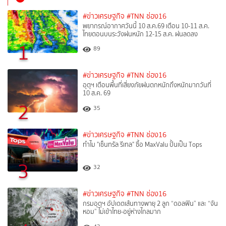
#ข่าวเศรษฐกิจ
#TNN ช่อง16
พยากรณ์อากาศวันนี้ 10 ส.ค.69 เตือน 10-11 ส.ค.
ไทยตอนบนระวังฝนหนัก 12-15 ส.ค. ฝนลดลง
1
89
#ข่าวเศรษฐกิจ
#TNN ช่อง16
อุตุฯ เตือนพื้นที่เสี่ยงภัยฝนตกหนักถึงหนักมากวันที่
10 ส.ค. 69
2
35
#ข่าวเศรษฐกิจ
#TNN ช่อง16
ทำไม "เซ็นทรัล รีเทล" ซื้อ MaxValu ปั้นเป็น Tops
3
32
#ข่าวเศรษฐกิจ
#TNN ช่อง16
กรมอุตุฯ อัปเดตเส้นทางพายุ 2 ลูก “ดอลฟิน” และ “จัน
หอม” ไม่เข้าไทย-อยู่ห่างไกลมาก