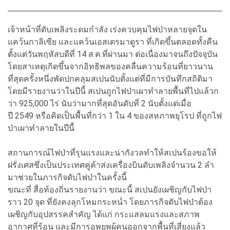
เจ้าหน้าที่ดับเพลิงระดมกำลัง เร่งควบคุมไฟป่าหลายจุดใน
แคว้นกาลิเซีย และแคว้นเอสเตรมาดูรา ที่เกิดขึ้นตลอดทั้งคืน
ตั้งแต่วันพฤหัสบดีที่ 14 ส.ค.ที่ผ่านมา ต่อเนื่องมาจนถึงปัจจุบัน
โดยสาเหตุเกิดขึ้นจากอิทธิพลของคลื่นความร้อนที่ยาวนาน
ที่สุดครั้งหนึ่งพัดปกคลุมสเปนนับตั้งแต่ที่มีการบันทึกสถิติมา
โดยมีรายงานว่าในปีนี้ สเปนถูกไฟป่าเผาทำลายพื้นที่ไปแล้วก
ว่า 925,000 ไร่ นับว่ามากที่สุดอันดับที่ 2 นับตั้งแต่เมื่อ
ปี 2549 หรือคิดเป็นพื้นที่กว่า 1 ใน 4 ของสหภาพยุโรป ที่ถูกไฟ
ป่าเผาทำลายในปีนี้
สถานการณ์ไฟป่าที่รุนแรงและน่ากังวลทำให้สเปนร้องขอให้
ฝรั่งเศสซึ่งเป็นประเทศคู่ค้าส่งเครื่องบินดับเพลิงจำนวน 2 ลำ
มาช่วยในภารกิจดับไฟป่าในครั้งนี้
ขณะที่ สื่อท้องถิ่นรายงานว่า ขณะนี้ สเปนยังเผชิญกับไฟป่า
ราว 20 จุด ที่ยังคงลุกโหมกระหน่ำ โดยภารกิจดับไฟป่าต้อง
เผชิญกับอุปสรรคสำคัญ ได้แก่ กระแสลมแรงและสภาพ
อากาศที่ร้อน และมีการอพยพผู้คนออกจากพื้นที่เสี่ยงแล้ว