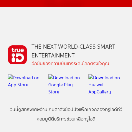
THE NEXT WORLD-CLASS SMART
ENTERTAINMENT
อีกขั้นของความบันเทิงระดับโลกตรงใจคุณ
วันนี้
ดู
สิทธิพิเศษ
อ่าน
เกม
ตาตั้ง
ช้อปปิ้ง
แพ็กเกจ
กล่องทรูไอดีทีวี
คอมมูนิตี้
บริการช่วยเหลือทรูไอดี