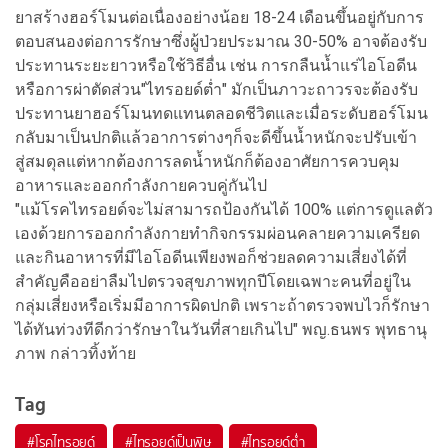
ยาสร้างฮอร์โมนต่อเนื่องอย่างน้อย 18-24 เดือนขึ้นอยู่กับการ
ตอบสนองต่อการรักษาซึ่งผู้ป่วยประมาณ 30-50% อาจต้องรับ
ประทานระยะยาวหรือใช้วิธีอื่น เช่น การกลืนน้ำแร่ไอโอดีน
หรือการผ่าตัดส่วน"ไทรอยด์ต่ำ" มักเป็นภาวะถาวรจะต้องรับ
ประทานยาฮอร์โมนทดแทนตลอดชีวิตและเมื่อระดับฮอร์โมน
กลับมาเป็นปกติแล้วอาการต่างๆก็จะดีขึ้นน้ำหนักจะปรับเข้า
สู่สมดุลแต่หากต้องการลดน้ำหนักก็ต้องอาศัยการควบคุม
อาหารและออกกำลังกายควบคู่กันไป
"แม้โรคไทรอยด์จะไม่สามารถป้องกันได้ 100% แต่การดูแลตัว
เองด้วยการออกกำลังกายทำกิจกรรมผ่อนคลายความเครียด
และกินอาหารที่มีไอโอดีนเพียงพอก็ช่วยลดความเสี่ยงได้ที่
สำคัญคืออย่าลืมไปตรวจสุขภาพทุกปีโดยเฉพาะคนที่อยู่ใน
กลุ่มเสี่ยงหรือเริ่มมีอาการผิดปกติ เพราะถ้าตรวจพบไวก็รักษา
ได้ทันท่วงทีดีกว่ารักษาในวันที่สายเกินไป" พญ.ธนพร พุทธานุ
ภาพ กล่าวทิ้งท้าย
Tag
#
โรคไทรอยด์
#
ไทรอยด์เป็นพิษ
#
ไทรอยด์ต่ำ