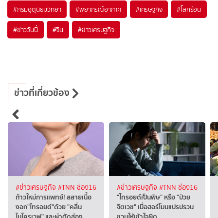
#
กรมอุตุนิยมวิทยา
#
พยากรณ์อากาศ
#
เศรษฐกิจ
#
โลกร้อน
#
ข่าววันนี้
#
จีน
#
ข่าวเศรษฐกิจ
ข่าวที่เกี่ยวข้อง
#ข่าวเศรษฐกิจ
#TNN ช่อง16
#ข่าวเศรษฐกิจ
#TNN ช่อง16
ก้าวใหม่การแพทย์! สลายเนื้อ
"ไทรอยด์เป็นพิษ" หรือ "ป่วย
งอก"ไทรอยด์"ด้วย "คลื่น
จิตเวช" เมื่อฮอร์โมนแปรปรวน
ไมโครเวฟ" และผ่าตัดส่อง
ชวนให้เข้าใจผิด