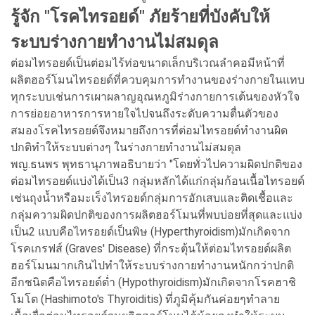
รู้จัก "โรคไทรอยด์" ภัยร้ายที่บังคับให้
ระบบร่างกายทำงานไม่สมดุล
ต่อมไทรอยด์เป็นต่อมไร้ท่อขนาดเล็กบริเวณลำคอมีหน้าที่
ผลิตฮอร์โมนไทรอยด์ที่ควบคุมการทำงานของร่างกายในแทบ
ทุกระบบเช่นการเผาผลาญอุณหภูมิร่างกายการเต้นของหัวใจ
การย่อยอาหารการหายใจไปจนถึงระดับความตื่นตัวของ
สมองโรคไทรอยด์จึงหมายถึงการที่ต่อมไทรอยด์ทำงานผิด
ปกติทำให้ระบบต่างๆ ในร่างกายทำงานไม่สมดุล
พญ.ธนพร พุทธานุภาพอธิบายว่า "โดยทั่วไปความผิดปกติของ
ต่อมไทรอยด์แบ่งได้เป็น3 กลุ่มหลักได้แก่กลุ่มก้อนเนื้อไทรอยด์
เช่นถุงน้ำหรือมะเร็งไทรอยด์กลุ่มการอักเสบและติดเชื้อและ
กลุ่มความผิดปกติของการผลิตฮอร์โมนที่พบบ่อยที่สุดและแบ่ง
เป็น2 แบบคือไทรอยด์เป็นพิษ (Hyperthyroidism)มักเกิดจาก
โรคเกรฟส์ (Graves' Disease) ที่กระตุ้นให้ต่อมไทรอยด์ผลิต
ฮอร์โมนมากเกินไปทำให้ระบบร่างกายทำงานหนักกว่าปกติ
อีกชนิดคือไทรอยด์ต่ำ (Hypothyroidism)มักเกิดจากโรคฮาชิ
โมโต (Hashimoto's Thyroiditis) ที่ภูมิคุ้มกันค่อยๆทำลาย