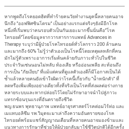
หากพูดถึงโรคยอดฮิตที่ทำร้ายคนวัยทำงานยุคนี้หลายคนอาจ
นึกถึง "ออฟฟิศซินโดรม" เป็นอย่างแรกแต่จริงๆยังมีอีกโรค
หนึ่งที่เริ่มพบว่าคนรอบตัวเป็นกันเยอะมากขึ้นนั่นคือ"โรค
ไทรอยด์"โดยข้อมูลจากวารสารการแพทย์ Advances in
Therapy ระบุว่ามีผู้ป่วยโรคไทรอยด์ทั่วโลกราว 200 ล้านคน
และมากถึง 60% ไม่รู้ว่าตัวเองเป็นโรคนี้โดยเหตุผลหลักที่คน
มักไม่รู้ตัวเพราะอาการเริ่มต้นคล้ายกับภาวะทั่วไปในชีวิต
ประจำวันเช่นนอนไม่หลับ ท้องเสีย หรืออ่อนเพลีย สะท้อนถึง
การเป็น "ภัยเงียบ" ที่แม้แต่คนที่ดูแลตัวเองดีก็มีโอกาสเป็นได้
ซ้ำแล้วหลายคนยังเข้าใจผิดว่าโรคนี้เกี่ยวกับ "น้ำหนักตัว" ที่
ลดหรือเพิ่มเพียงอย่างเดียวทั้งที่จริงเป็นโรคที่ส่งผลต่อร่างกาย
หลายระบบและหากปล่อยไว้โดยไม่รักษาอาจนำไปสู่ภาวะ
แทรกซ้อนรุนแรงที่อันตรายถึงชีวิต
พญ.ธนพร พุทธานุภาพ แพทย์อายุรศาสตร์โรคต่อมไร้ท่อ และ
เมแทบอลิซึม รพ.วิมุตจะมาเล่าถึงความอันตรายของโรค
ไทรอยด์พร้อมแชร์สัญญาณเตือนที่หลายคนอาจมองข้ามและ
แนวทางการรักษาที่ช่วยให้ผู้ป่วยกลับมาใช้ชีวิตปกติได้อีกครั้ง