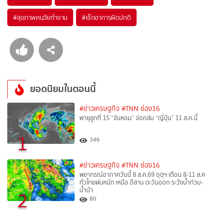
#
สุขภาพคนวัยทำงาน
#
เช็กอาการผิดปกติ
ยอดนิยมในตอนนี้
#ข่าวเศรษฐกิจ
#TNN ช่อง16
พายุลูกที่ 15 “จันหอม” จ่อถล่ม “ญี่ปุ่น” 11 ส.ค.นี้
1
346
#ข่าวเศรษฐกิจ
#TNN ช่อง16
พยากรณ์อากาศวันนี้ 8 ส.ค.69 อุตุฯ เตือน 8-11 ส.ค
ทั่วไทยฝนหนัก เหนือ อีสาน ตะวันออก ระวังน้ำท่วม-
น้ำป่า
2
80