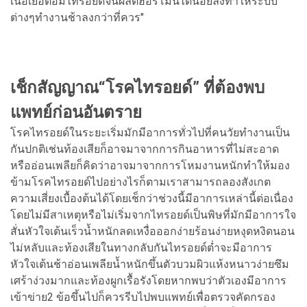
เนื้อเยื่อต่อมไทรอยด์จนผลิตฮอร์โมนได้น้อยลงทำให้ระบบ
ต่างๆทำงานช้าลงกว่าที่ควร"
เช็กสัญญาณ“โรคไทรอยด์” ที่ต้องพบ
แพทย์ก่อนอันตราย
โรคไทรอยด์ในระยะเริ่มมักมีอาการทั่วไปที่คนวัยทำงานเป็น
กันปกติเช่นท้องเสียก็อาจมาจากการกินอาหารที่ไม่สะอาด
หรืออ่อนเพลียก็คิดว่าอาจมาจากการโหมงานหนักทำให้มอง
ข้ามโรคไทรอยด์ไปอย่างไรก็ตามเราสามารถลองสังเกต
ความเสี่ยงเบื้องต้นได้โดยเช็กว่าช่วงนี้มีอาการเหล่านี้ต่อเนื่อง
โดยไม่มีสาเหตุหรือไม่เริ่มจากไทรอยด์เป็นพิษที่มักมีอาการใจ
สั่นหัวใจเต้นเร็วน้ำหนักลดเหงื่อออกง่ายร้อนง่ายหงุดหงิดนอน
ไม่หลับและท้องเสียในทางกลับกันไทรอยด์ต่ำจะมีอาการ
หัวใจเต้นช้าอ่อนเพลียน้ำหนักขึ้นตัวบวมผิวแห้งหนาวง่ายซึม
เศร้าง่วงมากและท้องผูกเรื้อรังโดยหากพบว่าตัวเองมีอาการ
เข้าข่าย2 ข้อขึ้นไปก็ควรรีบไปพบแพทย์เพื่อตรวจคัดกรอง