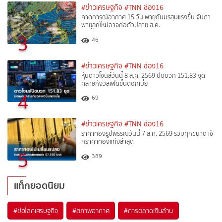
#ข่าวเศรษฐกิจ
#TNN ช่อง16
คาดการณ์อากาศ 15 วัน พายุดันมรสุมแรงขึ้น จับตา
พายุลูกใหม่อาจก่อตัวปลาย ส.ค.
3
46
#ข่าวเศรษฐกิจ
#TNN ช่อง16
หุ้นดาวโจนส์วันนี้ 8 ส.ค. 2569 ปิดบวก 151.83 จุด
คลายกังวลเฟดขึ้นดอกเบี้ย
4
69
#ข่าวเศรษฐกิจ
#TNN ช่อง16
ราคาทองรูปพรรณวันนี้ 7 ส.ค. 2569 รวมทุกขนาด เช็
กราคาทองแท่งล่าสุด
5
389
แท็กยอดนิยม
#
ย่อโลกเศรษฐกิจ
#
สภาพอากาศ
#
การตลาดเงินล้าน