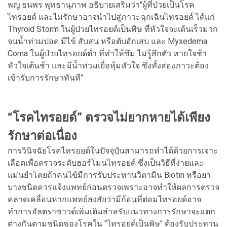
พญ.ธนพร พุทธานุภาพ อธิบายเสริมว่า"ผู้ที่ป่วยเป็นโรค
ไทรอยด์ และไม่รักษาอาจนำไปสู่ภาวะฉุกเฉินไทรอยด์ ได้แก่
Thyroid Storm ในผู้ป่วยไทรอยด์เป็นพิษ ที่หัวใจจะเต้นเร็วมาก
จนน้ำท่วมปอด มีไข้ สับสน หรือตับอักเสบ และ Myxedema
Coma ในผู้ป่วยไทรอยด์ต่ำ ที่ทำให้ซึม ไม่รู้สึกตัว หายใจช้า
หัวใจเต้นช้า และมีน้ำท่วมเยื่อหุ้มหัวใจ ซึ่งทั้งสองภาวะต้อง
เข้ารับการรักษาทันที”
“โรคไทรอยด์” ตรวจไม่ยากหายได้เพียง
รักษาต่อเนื่อง
การวินิจฉัยโรคไทรอยด์ในปัจจุบันสามารถทำได้ด้วยการเจาะ
เลือดเพื่อตรวจระดับฮอร์โมนไทรอยด์ ซึ่งเป็นวิธีที่ง่ายและ
แม่นยำโดยถ้าคนไข้มีการรับประทานวิตามิน Biotin หรือยา
บางชนิดควรแจ้งแพทย์ก่อนตรวจเพราะอาจทำให้ผลการตรวจ
คลาดเคลื่อนหากแพทย์สงสัยว่ามีก้อนที่ต่อมไทรอยด์อาจ
ทำการอัลตราซาวด์เพิ่มเติมสำหรับแนวทางการรักษาจะแตก
ต่างกันตามชนิดของโรคใน "ไทรอยด์เป็นพิษ" ต้องรับประทาน