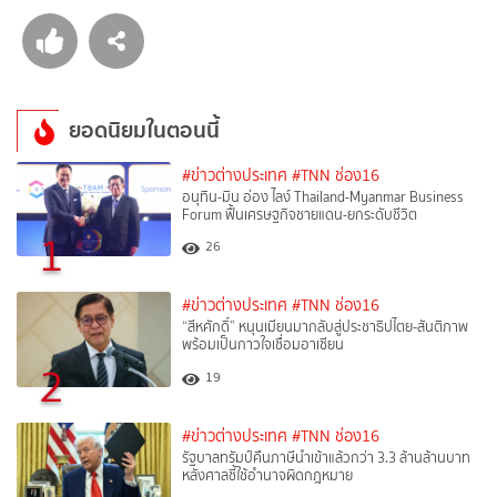
ยอดนิยมในตอนนี้
#ข่าวต่างประเทศ
#TNN ช่อง16
อนุทิน-มิน อ่อง ไลง์ Thailand-Myanmar Business
Forum ฟื้นเศรษฐกิจชายแดน-ยกระดับชีวิต
1
26
#ข่าวต่างประเทศ
#TNN ช่อง16
“สีหศักดิ์”​ หนุนเมียนมากลับสู่ประชาธิปไตย-สันติภาพ
พร้อมเป็นกาวใจเชื่อมอาเซียน
2
19
#ข่าวต่างประเทศ
#TNN ช่อง16
รัฐบาลทรัมป์คืนภาษีนำเข้าแล้วกว่า 3.3 ล้านล้านบาท
หลังศาลชี้ใช้อำนาจผิดกฎหมาย