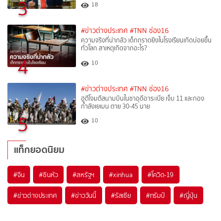
3
18
#ข่าวต่างประเทศ
#TNN ช่อง16
ความจริงที่น่ากลัว เด็กกราดยิงในโรงเรียนเกิดบ่อยขึ้น
ทั่วโลก สาเหตุเกิดจากอะไร?
4
10
#ข่าวต่างประเทศ
#TNN ช่อง16
ฮูตีโจมตีสนามบินในซาอุดีอาระเบีย เจ็บ 11 และกอง
กำลังเยเมน ตาย 30-45 นาย
5
10
แท็กยอดนิยม
#
จีน
#
ซินหัว
#
สหรัฐฯ
#
xinhua
#
โควิด-19
#
ข่าวต่างประเทศ
#
ข่าววันนี้
#
รัสเซีย
#
ทรัมป์
#
ญี่ปุ่น