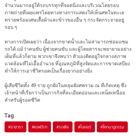
จำนวนมากอยู่ใต้รถบรรทุกที่จอดนิ่งและบริเวณโดยรอบ
ภาพถ่ายที่เผยแพร่โดยทางทางการแสดงให้เห็นศพในทะเล
ทรายพร้อมเศษเสื้อผ้าและข้าวของอื่น ๆ กระจัดกระจายอยู่
รอบ ๆ
ทางการเปิดเผยว่า เนื่องจากขาดน้ำและไม่สามารถซ่อมแซม
รถได้ แม้ว่าคนขับ ผู้ช่วยคนขับ และผู้โดยสารจะพยายามอย่าง
เต็มที่แล้วก็ตาม พวกเขาจึงพบว่า ตัวเองติดอยู่ใจกลางสภาพ
แวดล้อมที่ไม่เอื้ออำนวย ที่อุณหภูมิที่สูงจัดและการขาดเสบียง
ทำให้การเอาชีวิตรอดเป็นเรื่องยากอย่างยิ่ง
ผู้เสียชีวิตทั้ง 49 ราย ถูกฝังในหลุมฝังศพรวม ณ ที่เกิดเหตุ ซึ่ง
เจ้าหน้าที่เรียกว่าเป็นภารกิจที่ละเอียดอ่อนและเหน็ดเหนื่อย
สำหรับผู้รอดชีวิต
Tag
#
ซาฮารา
#
แอฟริกา
#
รถเสีย
#
ไนเจอร์
#
โศกนาฏกรรม