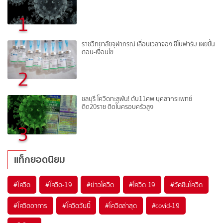
1
ราชวิทยาลัยจุฬาภรณ์ เลื่อนเวลาจอง ซิโนฟาร์ม เผยขั้น
ตอน-เงื่อนไข
2
ชลบุรี โควิดทะลุพัน! ดับ11ศพ บุคลากรแพทย์
ติด20ราย ติดในครอบครัวสูง
3
แท็กยอดนิยม
#
โควิด
#
โควิด-19
#
ข่าวโควิด
#
โควิด 19
#
วัคซีนโควิด
#
โควิดอาการ
#
โควิดวันนี้
#
โควิดล่าสุด
#
covid-19