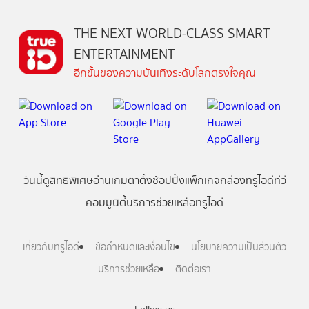
THE NEXT WORLD-CLASS SMART
ENTERTAINMENT
อีกขั้นของความบันเทิงระดับโลกตรงใจคุณ
วันนี้
ดู
สิทธิพิเศษ
อ่าน
เกม
ตาตั้ง
ช้อปปิ้ง
แพ็กเกจ
กล่องทรูไอดีทีวี
คอมมูนิตี้
บริการช่วยเหลือทรูไอดี
เกี่ยวกับทรูไอดี
ข้อกำหนดและเงื่อนไข
นโยบายความเป็นส่วนตัว
บริการช่วยเหลือ
ติดต่อเรา