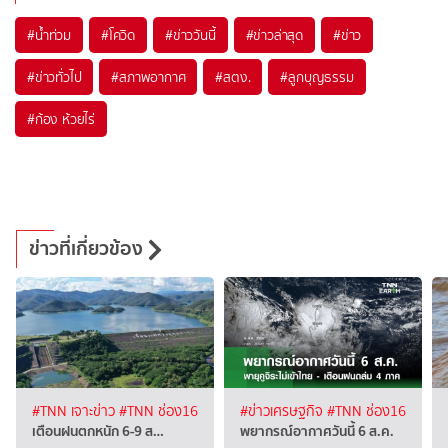
#
น้ำท่วม
#
โควิด
#
ข่าววันนี้
#
ข่าวล่าสุด
#
ข่าว
#
ข่าวทั่วไป
#
สภาพอากาศ
#
สตง.
#
ลูกบุญธรรม
#
ก้อง ห้วยไร่
ข่าวที่เกี่ยวข้อง
#TNN เจาะข่าว
#TNN ช่อง16
#ข่าวเศรษฐกิจ
#TNN ช่อง16
เตือนฝนตกหนัก 6-9 ส…
พยากรณ์อากาศวันนี้ 6 ส.ค.