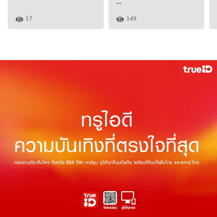
…
17
149