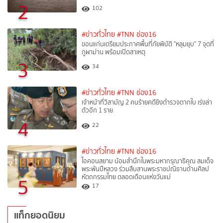
2
102
#ข่าวทั่วไทย
#TNN ช่อง16
ขอนแก่นเตรียมประกาศพื้นที่ภัยพิบัติ "หลุมยุบ" 7 จุดที่
ภูผาม่าน พร้อมเปิดสาเหตุ
3
34
#ข่าวทั่วไทย
#TNN ช่อง16
เจ้าหน้าที่วิสามัญ 2 คนร้ายคดียิงตำรวจตากใบ เร่งล่า
ตัวอีก 1 ราย
4
22
#ข่าวทั่วไทย
#TNN ช่อง16
ไอคอนสยาม น้อมสำนึกในพระมหากรุณาธิคุณ สมเด็จ
พระพันปีหลวง ร่วมสืบสานพระราชปณิธานด้านศิลป
หัตถกรรมไทย ตลอดเดือนแห่งวันแม่
5
17
แท็กยอดนิยม