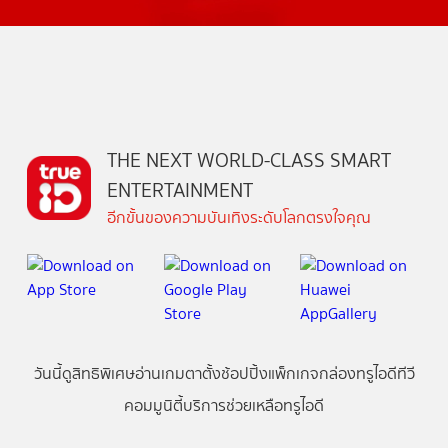
THE NEXT WORLD-CLASS SMART
ENTERTAINMENT
อีกขั้นของความบันเทิงระดับโลกตรงใจคุณ
วันนี้
ดู
สิทธิพิเศษ
อ่าน
เกม
ตาตั้ง
ช้อปปิ้ง
แพ็กเกจ
กล่องทรูไอดีทีวี
คอมมูนิตี้
บริการช่วยเหลือทรูไอดี