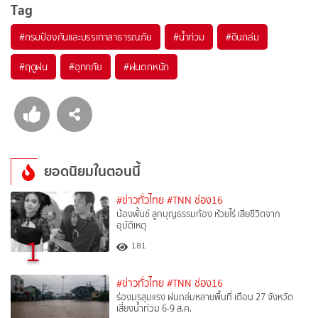
Tag
#
กรมป้องกันและบรรเทาสาธารณภัย
#
น้ำท่วม
#
ดินถล่ม
#
ฤดูฝน
#
อุทกภัย
#
ฝนตกหนัก
ยอดนิยมในตอนนี้
#ข่าวทั่วไทย
#TNN ช่อง16
น้องพั้นช์ ลูกบุญธรรมก้อง ห้วยไร่ เสียชีวิตจาก
อุบัติเหตุ
1
181
#ข่าวทั่วไทย
#TNN ช่อง16
ร่องมรสุมแรง ฝนถล่มหลายพื้นที่ เตือน 27 จังหวัด
เสี่ยงน้ำท่วม 6-9 ส.ค.