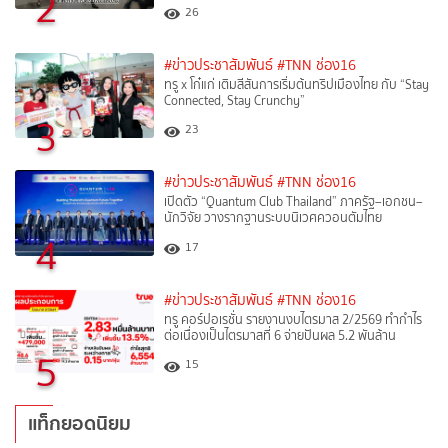
2
26
#ข่าวประชาสัมพันธ์
#TNN ช่อง16
ทรู x โก๋แก่ เติมสีสันการเริ่มต้นทริปเมืองไทย กับ “Stay
Connected, Stay Crunchy”
3
23
#ข่าวประชาสัมพันธ์
#TNN ช่อง16
เปิดตัว “Quantum Club Thailand” ภาครัฐ–เอกชน–
นักวิจัย วางรากฐานระบบนิเวศควอนตัมไทย
4
17
#ข่าวประชาสัมพันธ์
#TNN ช่อง16
ทรู คอร์ปอเรชั่น รายงานงบไตรมาส 2/2569 ทำกำไร
ต่อเนื่องเป็นไตรมาสที่ 6 จ่ายปันผล 5.2 พันล้าน
5
15
แท็กยอดนิยม