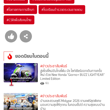
#
โอกาสทางการศึกษา
#
โรงเรียนตำรวจตระเวนชายแดน
#
CSRเพื่อสังคมไทย
ยอดนิยมในตอนนี้
#ข่าวประชาสัมพันธ์
สู่สไตล์ใหม่อันไกลโพ้น บัซ ไลท์เยียร์ออกเดินทางครั้ง
ใหม่ ด้วย New Honda "Giorno+ BUZZ LIGHTYEAR"
1
Limited Edition
61
#ข่าวประชาสัมพันธ์
บ้านและสวนแฟร์ Midyear 2026 งานแฟร์สุดพิเศษ
มอบความสุขให้ทุกคน ในคอนเซ็ปต์ ความสุขแบบบ้าน
บ้าน