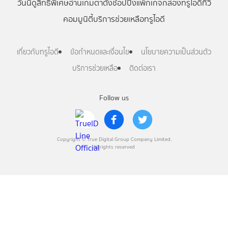
วันนี้
ดู
สิทธิพิเศษ
อ่าน
เกม
ตาตั้ง
ช้อปปิ้ง
แพ็กเกจ
กล่องทรูไอดีทีวี
คอมมูนิตี้
บริการช่วยเหลือทรูไอดี
เกี่ยวกับทรูไอดี
ข้อกำหนดและเงื่อนไข
นโยบายความเป็นส่วนตัว
บริการช่วยเหลือ
ติดต่อเรา
Follow us
Copyright © True Digital Group Company Limited.
All rights reserved