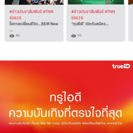
#ข่าวประชาสัมพันธ์
#TNN
#ข่าวประชาสัมพันธ์
#TNN
ช่อง16
ช่อง16
โอกาสเปลี่ยนชีวิต...BEM New
“ทุนซีพี” เปิดรับสมัคร…
…
45
55