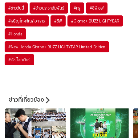
#
ข่าววันนี้
#
ข่าวประชาสัมพันธ์
#
ทรู
#
ซีพีเอฟ
#
เจริญโภคภัณฑ์อาหาร
#
ซีพี
#
Giorno+ BUZZ LIGHTYEAR
#
Honda
#
New Honda Giorno+ BUZZ LIGHTYEAR Limited Edition
#
บัซ ไลท์เยียร์
ข่าวที่เกี่ยวข้อง