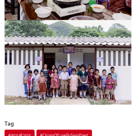
Tag
#
สยามพิวรรธ
#
CitizenOfLoveBySiamPiwat