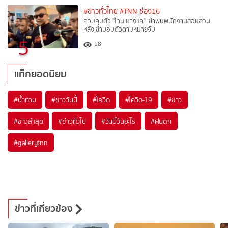
#ข่าวทั่วไทย
#TNN ช่อง16
ควบคุมตัว "โทน บางแค" เข้าพบพนักงานสอบสวน
หลังเข้ามอบตัวตามหมายจับ
5
18
แท็กยอดนิยม
#
น้ำท่วม
#
ข่าววันนี้
#
โควิด
#
โควิด-19
#
ข่าว
#
ข่าวล่าสุด
#
ข่าวทั่วไป
#
วันนี้วันอะไร
#
ฝนตก
#
gallerytnn
ข่าวที่เกี่ยวข้อง