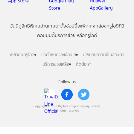
วันนี้
ดู
สิทธิพิเศษ
อ่าน
เกม
ตาตั้ง
ช้อปปิ้ง
แพ็กเกจ
กล่องทรูไอดีทีวี
คอมมูนิตี้
บริการช่วยเหลือทรูไอดี
เกี่ยวกับทรูไอดี
ข้อกำหนดและเงื่อนไข
นโยบายความเป็นส่วนตัว
บริการช่วยเหลือ
ติดต่อเรา
Follow us
Copyright © True Digital Group Company Limited.
All rights reserved