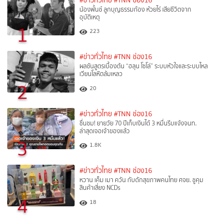
#ข่าวทั่วไทย
#TNN ช่อง16
น้องพั้นช์ ลูกบุญธรรมก้อง ห้วยไร่ เสียชีวิตจาก
อุบัติเหตุ
1
223
#ข่าวทั่วไทย
#TNN ช่อง16
ผลชันสูตรเบื้องต้น “ฮลุน โซโล่” ระบบหัวใจและระบบไหล
เวียนโลหิตล้มเหลว
2
20
#ข่าวทั่วไทย
#TNN ช่อง16
ชื่นชม! ยายวัย 70 ปีเก็บเงินได้ 3 หมื่นรีบแจ้งจนท.
ล่าสุดเจอเจ้าของแล้ว
3
1.8K
#ข่าวทั่วไทย
#TNN ช่อง16
หวาน เค็ม เมา ควัน กับดักสุขภาพคนไทย ศจย. ชูคุม
สินค้าเสี่ยง NCDs
4
18