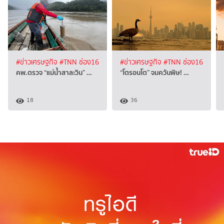
#ข่าวเศรษฐกิจ
#TNN ช่อง16
#ข่าวเศรษฐกิจ
#TNN ช่อง16
คพ.ตรวจ “แม่น้ำสาละวิน” …
“โตรอนโต” จมควันพิษ! …
18
36