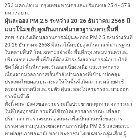
25.3 มคก./ลบ.ม. กรุงเทพมหานครและปริมณฑล 25.4 - 57.8
มคก./ลบ.ม.
ฝุ่นละออง PM 2.5 ระหว่าง 20-26 ธันวาคม 2568 มี
แนวโน้มขยับสูงเกินเกณฑ์มาตรฐานหลายพื้นที่
ศกพ. ขอแจ้งเตือนสถานการณ์ฝุ่นละออง PM 2.5 ระหว่างวันที่
20-26 ธันวาคม 2568 มีแนวโน้มขยับสูงเกินเกณฑ์มาตรฐาน
ในหลายพื้นที่ โดยเฉพาะอย่างยิ่ง พื้นที่กรุงเทพมหานครและ
ปริมณฑล และพื้นที่อื่นที่ต้องเฝ้าระวังสถานการณ์อย่างใกล้
ชิด ได้แก่ พื้นที่ภาคตะวันออกเฉียงเหนือ และภาคกลาง
เนื่องจากมวลอากาศเย็นกำลังปานกลางที่เข้ามาปกคลุม
ประเทศไทยตอนบน ส่งผลให้ในพื้นที่เกิดสภาวะคล้ายฝาชี
ครอบ อากาศนิ่งและจมตัว ฝุ่นละอองไม่สามารถระบายออก
จากพื้นที่ได้
ทั้งนี้ ศกพ. ยังคงขอความร่วมมือประชาชนทุกท่าน งดการเผา
ในที่โล่งทุกชนิด รวมถึงใช้รถโดยสารสาธารณะ เพื่อลด
ปริมาณการจราจรบนท้องถนน เพื่อเป็นส่วนหนึ่งของการ
บรรเทาความรุนแรงของสถานการณ์ฝุ่น PM 2.5 และผลกระ
ทบต่อสุขภาพอนามัยของประชาชน โดยเฉพาะกลุ่มเสี่ยง ผู้