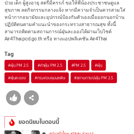
ป่วย เด็ก ผู้สูงอายุ สตรีมีครรภ์ ขอให้พี่น้องประชาชนดูแล
สุขภาพ ลดกิจกรรมกลางแจ้ง หากมีความจำเป็นควรสวมใส่
หน้ากากอนามัยและอุปกรณ์ป้องกันตัวเองเมื่อออกนอกบ้าน
ปฏิบัติตนตามคำแนะนำของกระทรวงสาธารณสุข ทั้งนี้
สามารถติดตามสถานการณ์ฝุ่นละอองได้ผ่านเว็บไซต์
Air4Thai.pcd.go.th หรือ ทางแอปพลิเคชัน Air4Thai
Tag
#
ฝุ่น PM 2.5
#
ค่าฝุ่น PM 2.5
#
PM 2.5
#
ฝุ่น
#
ฝุ่นละออง
#
กรมควบคุมมลพิษ
#
สถานการณ์ฝุ่น PM 2.5
ยอดนิยมในตอนนี้