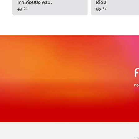
เคาะก่อนชง ครม.
เดือน
21
34