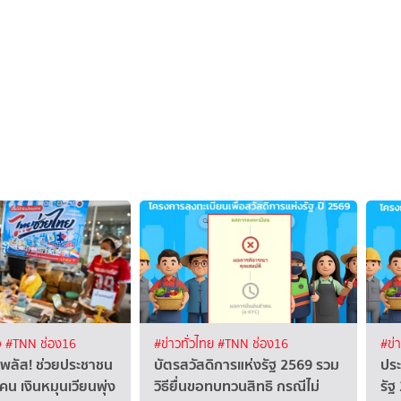
จ
#TNN ช่อง16
#ข่าวทั่วไทย
#TNN ช่อง16
#ข่
 พลัส! ช่วยประชาชน
บัตรสวัสดิการแห่งรัฐ 2569 รวม
ประ
คน เงินหมุนเวียนพุ่ง
วิธียื่นขอทบทวนสิทธิ กรณีไม่
รัฐ