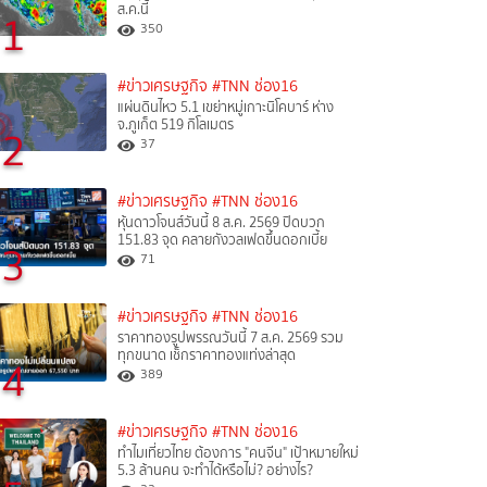
ส.ค.นี้
1
350
#ข่าวเศรษฐกิจ
#TNN ช่อง16
แผ่นดินไหว 5.1 เขย่าหมู่เกาะนิโคบาร์ ห่าง
จ.ภูเก็ต 519 กิโลเมตร
2
37
#ข่าวเศรษฐกิจ
#TNN ช่อง16
หุ้นดาวโจนส์วันนี้ 8 ส.ค. 2569 ปิดบวก
151.83 จุด คลายกังวลเฟดขึ้นดอกเบี้ย
3
71
#ข่าวเศรษฐกิจ
#TNN ช่อง16
ราคาทองรูปพรรณวันนี้ 7 ส.ค. 2569 รวม
ทุกขนาด เช็กราคาทองแท่งล่าสุด
4
389
#ข่าวเศรษฐกิจ
#TNN ช่อง16
ทำไมเที่ยวไทย ต้องการ "คนจีน" เป้าหมายใหม่
5.3 ล้านคน จะทำได้หรือไม่? อย่างไร?