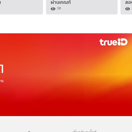
น
ผ่านเกณฑ์
สอ
38