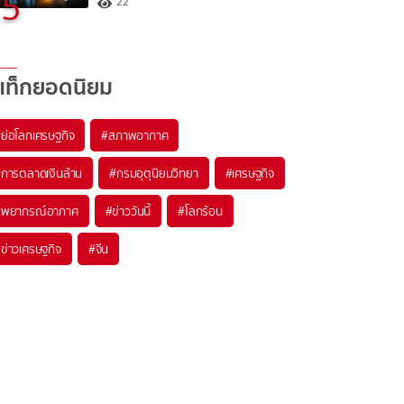
5
22
แท็กยอดนิยม
#
ย่อโลกเศรษฐกิจ
#
สภาพอากาศ
#
การตลาดเงินล้าน
#
กรมอุตุนิยมวิทยา
#
เศรษฐกิจ
#
พยากรณ์อากาศ
#
ข่าววันนี้
#
โลกร้อน
#
ข่าวเศรษฐกิจ
#
จีน