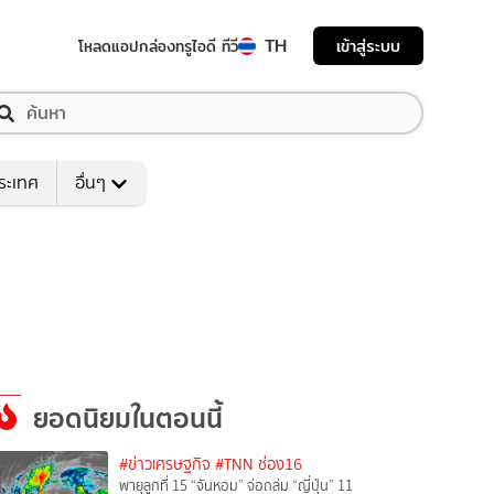
TH
เข้าสู่ระบบ
โหลดแอป
กล่องทรูไอดี ทีวี
ระเทศ
อื่นๆ
ยอดนิยมในตอนนี้
#ข่าวเศรษฐกิจ
#TNN ช่อง16
พายุลูกที่ 15 “จันหอม” จ่อถล่ม “ญี่ปุ่น” 11