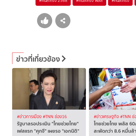
#
คนละครึ่ง 2568
#
คนละครึ่ง พลัส
#
คนละครึ่ง
ข่าวที่เกี่ยวข้อง
#ข่าวการเมือง
#TNN ช่อง16
#ข่าวเศรษฐกิจ
#TNN ช่
รัฐบาลรอประเมิน "ไทยช่วยไทย"
ไทยช่วยไทย พลัส 60/
เฟสแรก "ศุภจี" เผยรอ "เอกนิติ"
สะพัดกว่า 8.6 หมื่นล