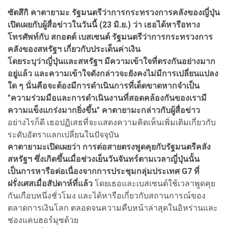
ซัตสึกิ คาตายามะ รัฐมนตรีว่าการกระทรวงการคลังของญี่ปุ่น
เปิดเผยกับผู้สื่อข่าวในวันนี้ (23 มิ.ย.) ว่า เธอได้หารือทาง
โทรศัพท์กับ สกอตต์ เบสเซนต์ รัฐมนตรีว่าการกระทรวงการ
คลังของสหรัฐฯ เกี่ยวกับประเด็นค่าเงิน
โดยระบุว่าญี่ปุ่นและสหรัฐฯ มีความเข้าใจที่ตรงกันอย่างมาก
อยู่แล้ว และความเข้าใจดังกล่าวจะยังคงไม่มีการเปลี่ยนแปลง
ใด ๆ นั่นคือจะต้องมีการดำเนินการที่เด็ดขาดหากจำเป็น
"ความร่วมมือและการดำเนินงานที่สอดคล้องกันของเรามี
ความแข็งแกร่งมากยิ่งขึ้น" คาตายามะกล่าวกับผู้สื่อข่าว
อย่างไรก็ดี เธอปฏิเสธที่จะแสดงความคิดเห็นเพิ่มเติมเกี่ยวกับ
ระดับอัตราแลกเปลี่ยนในปัจจุบัน
คาตายามะเปิดเผยว่า การต่อสายตรงพูดคุยกับรัฐมนตรีคลัง
สหรัฐฯ ซึ่งเกิดขึ้นเมื่อช่วงเย็นวันจันทร์ตามเวลาญี่ปุ่นนั้น
เป็นการหารือต่อเนื่องจากการประชุมกลุ่มประเทศ G7 ที่
ฝรั่งเศสเมื่อสัปดาห์ที่แล้ว
โดยเธอและเบสเซนต์ใช้เวลาพูดคุย
กันเกือบหนึ่งชั่วโมง และได้หารือเกี่ยวกับสถานการณ์ของ
ตลาดการเงินโลก ตลอดจนความคืบหน้าล่าสุดในอิหร่านและ
ช่องแคบฮอร์มุซด้วย