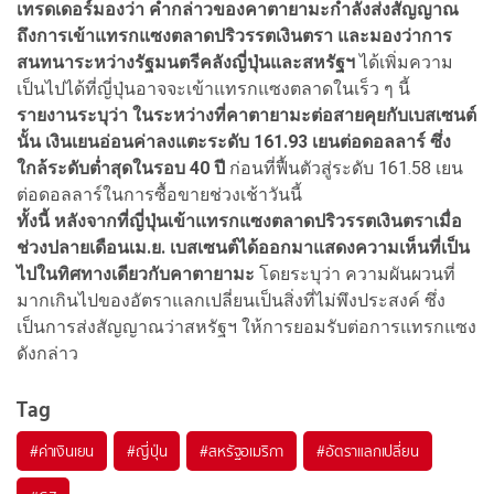
เทรดเดอร์มองว่า คำกล่าวของคาตายามะกำลังส่งสัญญาณ
ถึงการเข้าแทรกแซงตลาดปริวรรตเงินตรา และมองว่าการ
สนทนาระหว่างรัฐมนตรีคลังญี่ปุ่นและสหรัฐฯ
ได้เพิ่มความ
เป็นไปได้ที่ญี่ปุ่นอาจจะเข้าแทรกแซงตลาดในเร็ว ๆ นี้
รายงานระบุว่า ในระหว่างที่คาตายามะต่อสายคุยกับเบสเซนต์
นั้น เงินเยนอ่อนค่าลงแตะระดับ 161.93 เยนต่อดอลลาร์ ซึ่ง
ใกล้ระดับต่ำสุดในรอบ 40 ปี
ก่อนที่ฟื้นตัวสู่ระดับ 161.58 เยน
ต่อดอลลาร์ในการซื้อขายช่วงเช้าวันนี้
ทั้งนี้ หลังจากที่ญี่ปุ่นเข้าแทรกแซงตลาดปริวรรตเงินตราเมื่อ
ช่วงปลายเดือนเม.ย. เบสเซนต์ได้ออกมาแสดงความเห็นที่เป็น
ไปในทิศทางเดียวกับคาตายามะ
โดยระบุว่า ความผันผวนที่
มากเกินไปของอัตราแลกเปลี่ยนเป็นสิ่งที่ไม่พึงประสงค์ ซึ่ง
เป็นการส่งสัญญาณว่าสหรัฐฯ ให้การยอมรับต่อการแทรกแซง
ดังกล่าว
Tag
#
ค่าเงินเยน
#
ญี่ปุ่น
#
สหรัฐอเมริกา
#
อัตราแลกเปลี่ยน