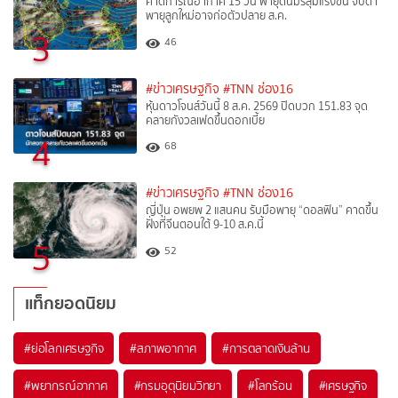
คาดการณ์อากาศ 15 วัน พายุดันมรสุมแรงขึ้น จับตา
พายุลูกใหม่อาจก่อตัวปลาย ส.ค.
3
46
#ข่าวเศรษฐกิจ
#TNN ช่อง16
หุ้นดาวโจนส์วันนี้ 8 ส.ค. 2569 ปิดบวก 151.83 จุด
คลายกังวลเฟดขึ้นดอกเบี้ย
4
68
#ข่าวเศรษฐกิจ
#TNN ช่อง16
ญี่ปุ่น อพยพ 2 แสนคน รับมือพายุ “ดอลฟิน” คาดขึ้น
ฝั่งที่จีนตอนใต้ 9-10 ส.ค.นี้
5
52
แท็กยอดนิยม
#
ย่อโลกเศรษฐกิจ
#
สภาพอากาศ
#
การตลาดเงินล้าน
#
พยากรณ์อากาศ
#
กรมอุตุนิยมวิทยา
#
โลกร้อน
#
เศรษฐกิจ