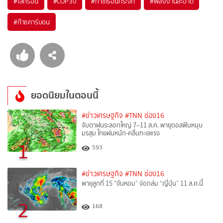
#
โลกร้อน
#
COP30
#
ก๊าซเรือนกระจก
#
พลังงานสะอาด
#
ก๊าซคาร์บอน
ยอดนิยมในตอนนี้
#ข่าวเศรษฐกิจ
#TNN ช่อง16
จับตาฝนระลอกใหญ่ 7–11 ส.ค. พายุดอลฟินหนุน
มรสุม ไทยฝนหนัก-คลื่นทะเลแรง
1
593
#ข่าวเศรษฐกิจ
#TNN ช่อง16
พายุลูกที่ 15 “จันหอม” จ่อถล่ม “ญี่ปุ่น” 11 ส.ค.นี้
2
168