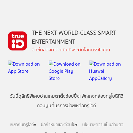
THE NEXT WORLD-CLASS SMART
ENTERTAINMENT
อีกขั้นของความบันเทิงระดับโลกตรงใจคุณ
วันนี้
ดู
สิทธิพิเศษ
อ่าน
เกม
ตาตั้ง
ช้อปปิ้ง
แพ็กเกจ
กล่องทรูไอดีทีวี
คอมมูนิตี้
บริการช่วยเหลือทรูไอดี
เกี่ยวกับทรูไอดี
ข้อกำหนดและเงื่อนไข
นโยบายความเป็นส่วนตัว