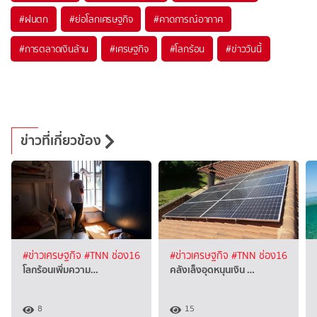
#
ฝนตก
#
ย่อโลกเศรษฐกิจ
#
คาดการณ์อากาศ
#
การตลาดเงินล้าน
#
เศรษฐกิจ
#
โลกร้อน
#
ข่าววันนี้
ข่าวที่เกี่ยวข้อง
#ข่าวเศรษฐกิจ
#TNN ช่อง16
#ข่าวเศรษฐกิจ
#TNN ช่อง16
โลกร้อนเพิ่มความ…
คลังเล็งอุดหนุนเงิน …
8
15