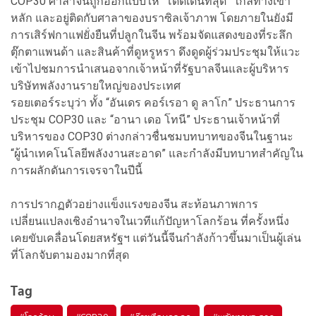
COP30 ศาลาจีนถูกออกแบบให้ “โดดเด่นที่สุด” ใกล้ทางเข้า
หลัก และอยู่ติดกับศาลาของบราซิลเจ้าภาพ โดยภายในยังมี
การเสิร์ฟกาแฟยั่งยืนที่ปลูกในจีน พร้อมจัดแสดงของที่ระลึก
ตุ๊กตาแพนด้า และสินค้าที่ดูหรูหรา ดึงดูดผู้ร่วมประชุมให้แวะ
เข้าไปชมการนำเสนอจากเจ้าหน้าที่รัฐบาลจีนและผู้บริหาร
บริษัทพลังงานรายใหญ่ของประเทศ
รอยเตอร์ระบุว่า ทั้ง “อันเดร คอร์เรอา ดู ลาโก” ประธานการ
ประชุม COP30 และ “อานา เดอ โทนี” ประธานเจ้าหน้าที่
บริหารของ COP30 ต่างกล่าวชื่นชมบทบาทของจีนในฐานะ
“ผู้นำเทคโนโลยีพลังงานสะอาด” และกำลังมีบทบาทสำคัญใน
การผลักดันการเจรจาในปีนี้
การปรากฏตัวอย่างแข็งแรงของจีน สะท้อนภาพการ
เปลี่ยนแปลงเชิงอำนาจในเวทีแก้ปัญหาโลกร้อน ที่ครั้งหนึ่ง
เคยขับเคลื่อนโดยสหรัฐฯ แต่วันนี้จีนกำลังก้าวขึ้นมาเป็นผู้เล่น
ที่โลกจับตามองมากที่สุด
Tag