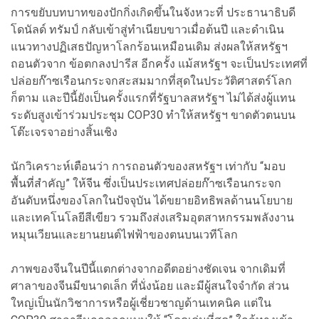
การขยับบทบาทของปักกิ่งเกิดขึ้นในจังหวะที่ ประธานาธิบดี
โดนัลด์ ทรัมป์ กลับเข้าสู่ทำเนียบขาวเมื่อต้นปี และดำเนิน
แนวทางปฏิเสธปัญหาโลกร้อนเหมือนเดิม ส่งผลให้สหรัฐฯ
ถอนตัวจาก ข้อตกลงปารีส อีกครั้ง แม้สหรัฐฯ จะเป็นประเทศที่
ปล่อยก๊าซเรือนกระจกสะสมมากที่สุดในประวัติศาสตร์โลก
ก็ตาม และปีนี้ยังเป็นครั้งแรกที่รัฐบาลสหรัฐฯ ไม่ได้ส่งผู้แทน
ระดับสูงเข้าร่วมประชุม COP30 ทำให้สหรัฐฯ ขาดตัวตนบน
โต๊ะเจรจาอย่างสิ้นเชิง
นักวิเคราะห์เตือนว่า การถอนตัวของสหรัฐฯ เท่ากับ “มอบ
พื้นที่สำคัญ” ให้จีน ซึ่งเป็นประเทศปล่อยก๊าซเรือนกระจก
อันดับหนึ่งของโลกในปัจจุบัน ได้ขยายอิทธิพลด้านนโยบาย
และเทคโนโลยีสีเขียว รวมถึงส่งเสริมอุตสาหกรรมพลังงาน
หมุนเวียนและยานยนต์ไฟฟ้าของตนบนเวทีโลก
ภาพของจีนในปีนี้แตกต่างจากอดีตอย่างชัดเจน จากเดิมที่
ศาลาของจีนมีขนาดเล็ก ที่นั่งน้อย และมีผู้สนใจจำกัด ส่วน
ใหญ่เป็นนักวิชาการหรือผู้เชี่ยวชาญด้านเทคนิค แต่ใน