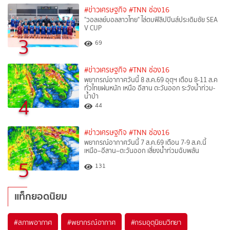
#ข่าวเศรษฐกิจ
#TNN ช่อง16
"วอลเลย์บอลสาวไทย" ไล่ตบฟิลิปปินส์ประเดิมชัย SEA
V CUP
3
69
#ข่าวเศรษฐกิจ
#TNN ช่อง16
พยากรณ์อากาศวันนี้ 8 ส.ค.69 อุตุฯ เตือน 8-11 ส.ค
ทั่วไทยฝนหนัก เหนือ อีสาน ตะวันออก ระวังน้ำท่วม-
น้ำป่า
4
44
#ข่าวเศรษฐกิจ
#TNN ช่อง16
พยากรณ์อากาศวันนี้ 7 ส.ค.69 เตือน 7-9 ส.ค.นี้
เหนือ–อีสาน–ตะวันออก เสี่ยงน้ำท่วมฉับพลัน
5
131
แท็กยอดนิยม
#
สภาพอากาศ
#
พยากรณ์อากาศ
#
กรมอุตุนิยมวิทยา