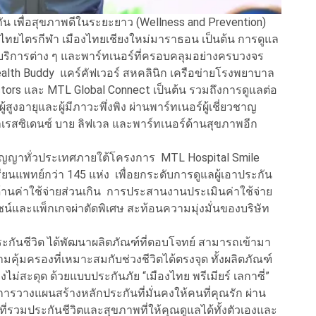
งกัน เพื่อสุขภาพดีในระยะยาว (Wellness and Prevention)
องไทยไตรกีฬา เมืองไทยเชียงใหม่มาราธอน เป็นต้น การดูแล
จ บริการต่าง ๆ และพาร์ทเนอร์ที่ครอบคลุมอย่างครบวงจร
ealth Buddy แคร์คัฟเวอร์ สหคลินิก เครือข่ายโรงพยาบาล
ors และ MTL Global Connect เป็นต้น รวมถึงการดูแลต่อ
สูงอายุและผู้มีภาวะพึ่งพิง ผ่านพาร์ทเนอร์ผู้เชี่ยวชาญ
เรสซิเดนซ์ บาย ลิฟเวล และพาร์ทเนอร์ด้านสุขภาพอีก
สัญญาทั่วประเทศภายใต้โครงการ MTL Hospital Smile
นแพทย์กว่า 145 แห่ง เพื่อยกระดับการดูแลผู้เอาประกัน
้านค่าใช้จ่ายส่วนเกิน การประสานงานประเมินค่าใช้จ่าย
น์และแพ็กเกจผ่าตัดพิเศษ สะท้อนความมุ่งมั่นของบริษัท
กันชีวิต ได้พัฒนาผลิตภัณฑ์ที่ตอบโจทย์ สามารถเข้ามา
ามคุ้มครองที่เหมาะสมกับช่วงชีวิตได้ตรงจุด ทั้งผลิตภัณฑ์
างไม่สะดุด ด้วยแบบประกันภัย “เมืองไทย พรีเมียร์ เลกาซี่”
การวางแผนสร้างหลักประกันที่มั่นคงให้คนที่คุณรัก ผ่าน
ี่รวมประกันชีวิตและสุขภาพที่ให้คุณดูแลได้ทั้งตัวเองและ