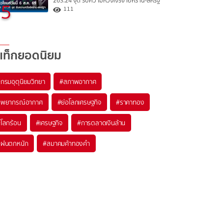
263.24 จุด รับความหวังเจรจาอิหร่าน-สหรัฐ
5
111
แท็กยอดนิยม
#
กรมอุตุนิยมวิทยา
#
สภาพอากาศ
#
พยากรณ์อากาศ
#
ย่อโลกเศรษฐกิจ
#
ราคาทอง
#
โลกร้อน
#
เศรษฐกิจ
#
การตลาดเงินล้าน
#
ฝนตกหนัก
#
สมาคมค้าทองคำ