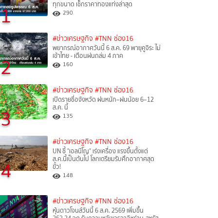
ทุกขนาด เช็กราคาทองแท่งล่าสุด
1
290
#ข่าวเศรษฐกิจ
#TNN ช่อง16
พยากรณ์อากาศวันนี้ 6 ส.ค. 69 พายุคูจิระ ไม่
เข้าไทย - เตือนฝนถล่ม 4 ภาค
2
160
#ข่าวเศรษฐกิจ
#TNN ช่อง16
เปิดรายชื่อจังหวัด ฝนหนัก–ฝนน้อย 6–12
ส.ค. นี้
3
135
#ข่าวเศรษฐกิจ
#TNN ช่อง16
UN ชี้ "เอลนีโญ" เร่งเครื่อง แรงขึ้นตั้งแต่
ส.ค.นี้เป็นต้นไป โลกเตรียมรับศึกอากาศสุด
4
ขั้ว!
148
#ข่าวเศรษฐกิจ
#TNN ช่อง16
หุ้นดาวโจนส์วันนี้ 6 ส.ค. 2569 เพิ่มขึ้น