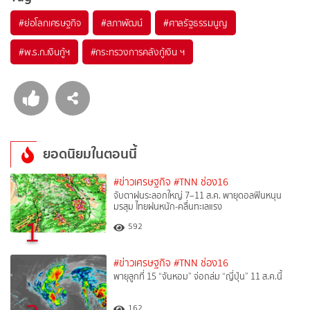
#
ย่อโลกเศรษฐกิจ
#
สภาพัฒน์
#
ศาลรัฐธรรมนูญ
#
พ.ร.ก.เงินกู้ฯ
#
กระทรวงการคลังกู้เงิน ฯ
ยอดนิยมในตอนนี้
#ข่าวเศรษฐกิจ
#TNN ช่อง16
จับตาฝนระลอกใหญ่ 7–11 ส.ค. พายุดอลฟินหนุน
มรสุม ไทยฝนหนัก-คลื่นทะเลแรง
1
592
#ข่าวเศรษฐกิจ
#TNN ช่อง16
พายุลูกที่ 15 “จันหอม” จ่อถล่ม “ญี่ปุ่น” 11 ส.ค.นี้
162