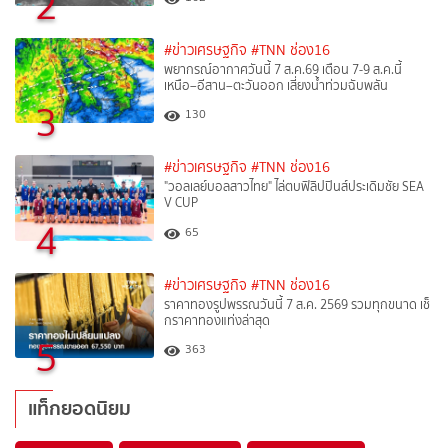
2
#ข่าวเศรษฐกิจ
#TNN ช่อง16
พยากรณ์อากาศวันนี้ 7 ส.ค.69 เตือน 7-9 ส.ค.นี้
เหนือ–อีสาน–ตะวันออก เสี่ยงน้ำท่วมฉับพลัน
3
130
#ข่าวเศรษฐกิจ
#TNN ช่อง16
"วอลเลย์บอลสาวไทย" ไล่ตบฟิลิปปินส์ประเดิมชัย SEA
V CUP
4
65
#ข่าวเศรษฐกิจ
#TNN ช่อง16
ราคาทองรูปพรรณวันนี้ 7 ส.ค. 2569 รวมทุกขนาด เช็
กราคาทองแท่งล่าสุด
5
363
แท็กยอดนิยม