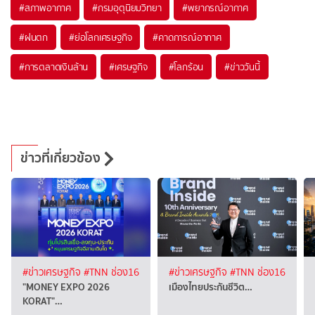
#
สภาพอากาศ
#
กรมอุตุนิยมวิทยา
#
พยากรณ์อากาศ
#
ฝนตก
#
ย่อโลกเศรษฐกิจ
#
คาดการณ์อากาศ
#
การตลาดเงินล้าน
#
เศรษฐกิจ
#
โลกร้อน
#
ข่าววันนี้
ข่าวที่เกี่ยวข้อง
#ข่าวเศรษฐกิจ
#TNN ช่อง16
#ข่าวเศรษฐกิจ
#TNN ช่อง16
"MONEY EXPO 2026
เมืองไทยประกันชีวิต…
KORAT"…