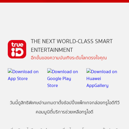
THE NEXT WORLD-CLASS SMART
ENTERTAINMENT
อีกขั้นของความบันเทิงระดับโลกตรงใจคุณ
วันนี้
ดู
สิทธิพิเศษ
อ่าน
เกม
ตาตั้ง
ช้อปปิ้ง
แพ็กเกจ
กล่องทรูไอดีทีวี
คอมมูนิตี้
บริการช่วยเหลือทรูไอดี