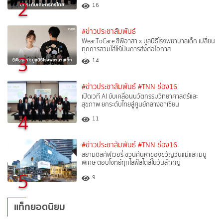
2
16
#ข่าวประชาสัมพันธ์
WearToCare ซีพีอาสา x มูลนิธิโรงพยาบาลเด็ก เปลี่ยน
ทุกการสวมใส่ให้เป็นการส่งต่อโอกาส
3
14
#ข่าวประชาสัมพันธ์
#TNN ช่อง16
เปิดเวที AI ขับเคลื่อนนวัตกรรมวิทยาศาสตร์และ
สุขภาพ ยกระดับไทยสู่ศูนย์กลางอาเซียน
4
11
#ข่าวประชาสัมพันธ์
#TNN ช่อง16
สยามดิสคัฟเวอรี่ ชวนค้นหาของขวัญวันแม่และเมนู
พิเศษ ตอบโจทย์ทุกไลฟ์สไตล์ในวันสำคัญ
5
9
แท็กยอดนิยม