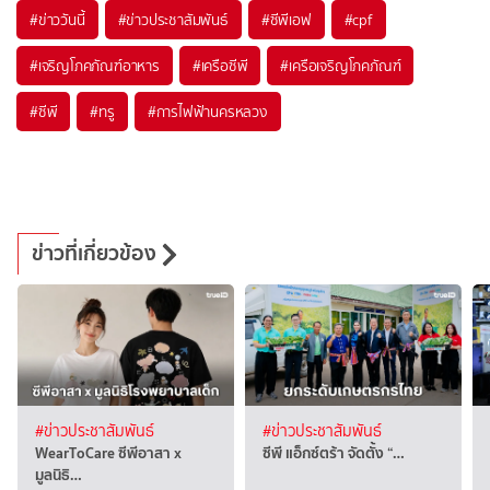
#
ข่าววันนี้
#
ข่าวประชาสัมพันธ์
#
ซีพีเอฟ
#
cpf
#
เจริญโภคภัณฑ์อาหาร
#
เครือซีพี
#
เครือเจริญโภคภัณฑ์
#
ซีพี
#
ทรู
#
การไฟฟ้านครหลวง
ข่าวที่เกี่ยวข้อง
#ข่าวประชาสัมพันธ์
#ข่าวประชาสัมพันธ์
WearToCare ซีพีอาสา x
ซีพี แอ็กซ์ตร้า จัดตั้ง “…
มูลนิธิ…