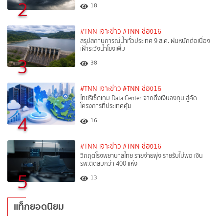
2
18
#TNN เจาะข่าว
#TNN ช่อง16
สรุปสถานการณ์น้ำทั่วประเทศ 9 ส.ค. ฝนหนักต่อเนื่อง
เฝ้าระวังน้ำโขงเพิ่ม
3
38
#TNN เจาะข่าว
#TNN ช่อง16
ไทยรีเซ็ตเกม Data Center จากดึงเงินลงทุน สู่คัด
โครงการที่ประเทศคุ้ม
4
16
#TNN เจาะข่าว
#TNN ช่อง16
วิกฤตโรงพยาบาลไทย รายจ่ายพุ่ง รายรับไม่พอ เงิน
รพ.ติดลบกว่า 400 แห่ง
5
13
แท็กยอดนิยม