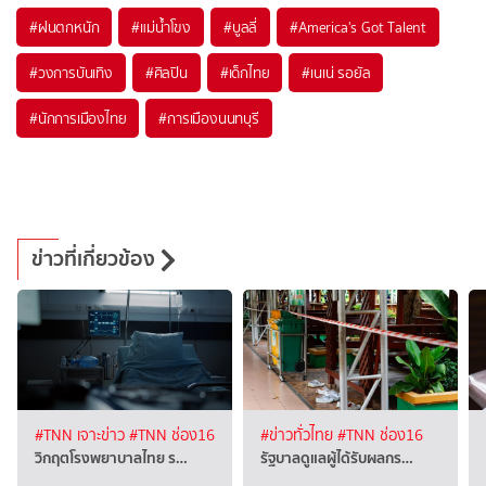
#
ฝนตกหนัก
#
แม่น้ำโขง
#
บูลลี่
#
America's Got Talent
#
วงการบันเทิง
#
ศิลปิน
#
เด็กไทย
#
เนเน่ รอยัล
#
นักการเมืองไทย
#
การเมืองนนทบุรี
ข่าวที่เกี่ยวข้อง
#TNN เจาะข่าว
#TNN ช่อง16
#ข่าวทั่วไทย
#TNN ช่อง16
วิกฤตโรงพยาบาลไทย ร…
รัฐบาลดูแลผู้ได้รับผลกร…