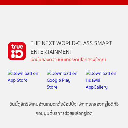
THE NEXT WORLD-CLASS SMART
ENTERTAINMENT
อีกขั้นของความบันเทิงระดับโลกตรงใจคุณ
วันนี้
ดู
สิทธิพิเศษ
อ่าน
เกม
ตาตั้ง
ช้อปปิ้ง
แพ็กเกจ
กล่องทรูไอดีทีวี
คอมมูนิตี้
บริการช่วยเหลือทรูไอดี