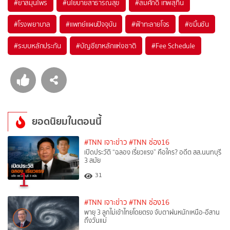
#
ยาสมุนไพร
#
นโยบายสาธารณสุข
#
สมศักดิ์ เทพสุทิน
#
โรงพยาบาล
#
แพทย์แผนปัจจุบัน
#
ฟ้าทะลายโจร
#
ขมิ้นชัน
#
ระบบหลักประกัน
#
บัญชียาหลักแห่งชาติ
#
Fee Schedule
ยอดนิยมในตอนนี้
#TNN เจาะข่าว
#TNN ช่อง16
เปิดประวัติ “ฉลอง เรี่ยวแรง” คือใคร? อดีต สส.นนทบุรี
3 สมัย
1
31
#TNN เจาะข่าว
#TNN ช่อง16
พายุ 3 ลูกไม่เข้าไทยโดยตรง จับตาฝนหนักเหนือ-อีสาน
ถึงวันแม่