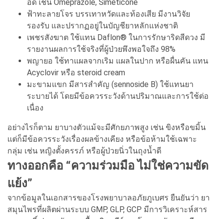
อืด เช่น Omeprazole, Simeticone
ฟ้าทะลายโจร บรรเทาหวัดและท้องเสีย มีงานวิจัย
รองรับ และปรากฏอยู่ในบัญชียาหลักแห่งชาติ
เพชรสังฆาต ใช้แทน Daflon® ในการรักษาริดสีดวง มี
รายงานผลการใช้จริงที่ผู้ป่วยพึงพอใจถึง 98%
พญายอ ใช้ทาแผลจากเริม แผลในปาก หรือผื่นคัน แทน
Acyclovir หรือ steroid cream
มะขามแขก มีสารสำคัญ (sennoside B) ใช้แทนยา
ระบายได้ โดยมีข้อควรระวังด้านปริมาณและการใช้ต่อ
เนื่อง
อย่างไรก็ตาม ยาบางตัวแม้จะมีศักยภาพสูง เช่น ขิงหรือขมิ้น
แต่ก็มีข้อควรระวังเรื่องผลข้างเคียง หรือข้อห้ามใช้เฉพาะ
กลุ่ม เช่น หญิงตั้งครรภ์ หรือผู้ป่วยนิ่วในถุงน้ำดี
ทางออกคือ “ความร่วมมือ ไม่ใช่ความขัด
แย้ง”
จากข้อมูลในเอกสารของโรงพยาบาลอภัยภูเบศร ยืนยันว่า ยา
สมุนไพรที่ผลิตผ่านระบบ GMP, GLP, GCP มีการวิเคราะห์สาร