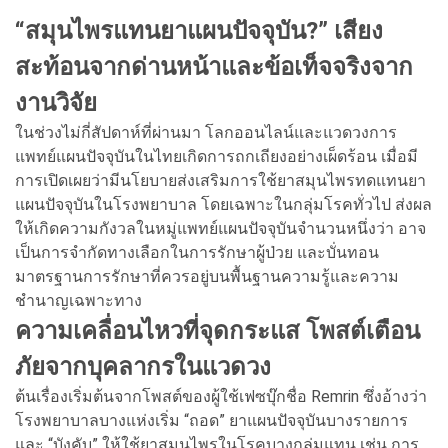
“สมุนไพรแทนยาแผนปัจจุบัน?” เสียง
สะท้อนจากด่านหน้าและข้อเท็จจริงจาก
งานวิจัย
ในช่วงไม่กี่สัปดาห์ที่ผ่านมา โลกออนไลน์และแวดวงการ
แพทย์แผนปัจจุบันในไทยเกิดการถกเถียงอย่างเผ็ดร้อน เมื่อมี
การเปิดเผยว่ามีนโยบายส่งเสริมการใช้ยาสมุนไพรทดแทนยา
แผนปัจจุบันในโรงพยาบาล โดยเฉพาะในกลุ่มโรคทั่วไป ส่งผล
ให้เกิดความกังวลในหมู่แพทย์แผนปัจจุบันจำนวนหนึ่งว่า อาจ
เป็นการจำกัดทางเลือกในการรักษาผู้ป่วย และบั่นทอน
มาตรฐานการรักษาที่ควรอยู่บนพื้นฐานความรู้และความ
ชำนาญเฉพาะทาง
ความเคลื่อนไหวที่จุดกระแส โพสต์เตือน
ภัยจากบุคลากรในแวดวง
ต้นเรื่องเริ่มต้นจากโพสต์ของผู้ใช้เฟซบุ๊กชื่อ Remrin ซึ่งอ้างว่า
โรงพยาบาลบางแห่งเริ่ม “ถอด” ยาแผนปัจจุบันบางรายการ
และ “บังคับ” ให้ใช้ยาสมุนไพรในโรคบางกลุ่มแทน เช่น การ