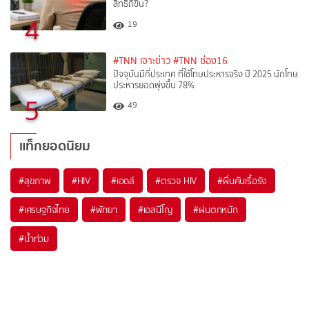
สิทธิถี่ขึ้น?
4
19
#TNN เจาะข่าว
#TNN ช่อง16
ปัจจุบันมีกี่ประเทศ ที่ใช้โทษประหารจริง ปี 2025 นักโทษ
ประหารยอดพุ่งขึ้น 78%
5
49
แท็กยอดนิยม
#
สุขภาพ
#
HIV
#
เอดส์
#
ตรวจ HIV
#
ผื่นคันเรื้อรัง
#
เศรษฐกิจไทย
#
พัทยา
#
เอลนีโญ
#
ฝนตกหนัก
#
น้ำท่วม