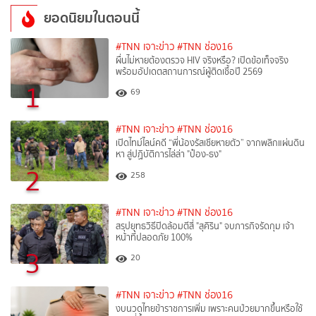
ยอดนิยมในตอนนี้
#TNN เจาะข่าว
#TNN ช่อง16
ผื่นไม่หายต้องตรวจ HIV จริงหรือ? เปิดข้อเท็จจริง
พร้อมอัปเดตสถานการณ์ผู้ติดเชื้อปี 2569
1
69
#TNN เจาะข่าว
#TNN ช่อง16
เปิดไทม์ไลน์คดี “พี่น้องรัสเซียหายตัว” จากพลิกแผ่นดิน
หา สู่ปฏิบัติการไล่ล่า "ป๋อง-ธง"
2
258
#TNN เจาะข่าว
#TNN ช่อง16
สรุปยุทธวิธีปิดล้อมตีสี่ "สุคิริน" จบภารกิจรัดกุม เจ้า
หน้าที่ปลอดภัย 100%
3
20
#TNN เจาะข่าว
#TNN ช่อง16
งบนวดไทยข้าราชการเพิ่ม เพราะคนป่วยมากขึ้นหรือใช้