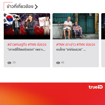
ข่าวที่เกี่ยวข้อง
#ข่าวเศรษฐกิจ
#TNN ช่อง16
#TNN เจาะข่าว
#TNN ช่อง16
"เกาหลีใต้พอร์ตแตก" เพราะ…
คนไทย "แก่ก่อนรวย" …
15
41