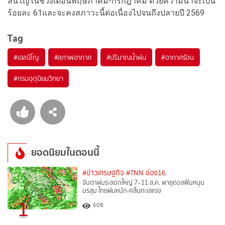
ลนีโญในช่วงเดือนพฤษภาคม-กรกฎาคม ด้วยความน่าจะเป็น
ร้อยละ 61และจะคงสภาวะนี้ต่อเนื่องไปจนถึงปลายปี 2569
Tag
#
เอลนีโญ
#
สภาพอากาศ
#
ปริมาณน้ำฝน
#
อากาศร้อน
#
กรมอุตุนิยมวิทยา
ยอดนิยมในตอนนี้
#ข่าวเศรษฐกิจ
#TNN ช่อง16
จับตาฝนระลอกใหญ่ 7–11 ส.ค. พายุดอลฟินหนุน
มรสุม ไทยฝนหนัก-คลื่นทะเลแรง
1
608