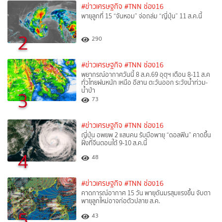
#ข่าวเศรษฐกิจ
#TNN ช่อง16
พายุลูกที่ 15 “จันหอม” จ่อถล่ม “ญี่ปุ่น” 11 ส.ค.นี้
2
290
#ข่าวเศรษฐกิจ
#TNN ช่อง16
พยากรณ์อากาศวันนี้ 8 ส.ค.69 อุตุฯ เตือน 8-11 ส.ค
ทั่วไทยฝนหนัก เหนือ อีสาน ตะวันออก ระวังน้ำท่วม-
น้ำป่า
3
73
#ข่าวเศรษฐกิจ
#TNN ช่อง16
ญี่ปุ่น อพยพ 2 แสนคน รับมือพายุ “ดอลฟิน” คาดขึ้น
ฝั่งที่จีนตอนใต้ 9-10 ส.ค.นี้
4
48
#ข่าวเศรษฐกิจ
#TNN ช่อง16
คาดการณ์อากาศ 15 วัน พายุดันมรสุมแรงขึ้น จับตา
พายุลูกใหม่อาจก่อตัวปลาย ส.ค.
5
43