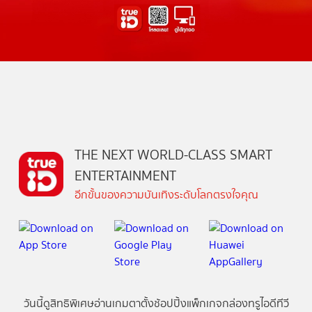
THE NEXT WORLD-CLASS SMART
ENTERTAINMENT
อีกขั้นของความบันเทิงระดับโลกตรงใจคุณ
วันนี้
ดู
สิทธิพิเศษ
อ่าน
เกม
ตาตั้ง
ช้อปปิ้ง
แพ็กเกจ
กล่องทรูไอดีทีวี