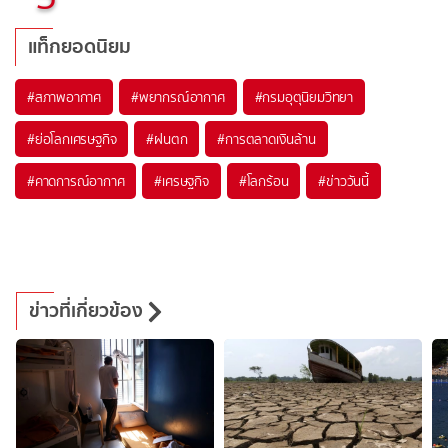
แท็กยอดนิยม
#
สภาพอากาศ
#
พยากรณ์อากาศ
#
กรมอุตุนิยมวิทยา
#
ย่อโลกเศรษฐกิจ
#
ฝนตก
#
การตลาดเงินล้าน
#
คาดการณ์อากาศ
#
เศรษฐกิจ
#
โลกร้อน
#
ข่าววันนี้
ข่าวที่เกี่ยวข้อง