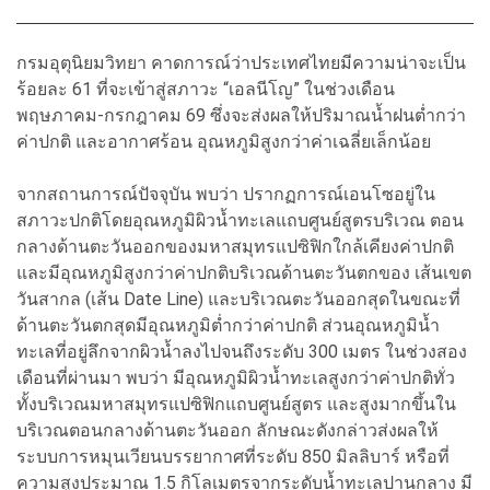
กรมอุตุนิยมวิทยา คาดการณ์ว่าประเทศไทยมีความน่าจะเป็น
ร้อยละ 61 ที่จะเข้าสู่สภาวะ “เอลนีโญ” ในช่วงเดือน
พฤษภาคม-กรกฎาคม 69 ซึ่งจะส่งผลให้ปริมาณน้ำฝนต่ำกว่า
ค่าปกติ และอากาศร้อน อุณหภูมิสูงกว่าค่าเฉลี่ยเล็กน้อย
จากสถานการณ์ปัจจุบัน พบว่า ปรากฏการณ์เอนโซอยู่ใน
สภาวะปกติโดยอุณหภูมิผิวน้ำทะเลแถบศูนย์สูตรบริเวณ ตอน
กลางด้านตะวันออกของมหาสมุทรแปซิฟิกใกล้เคียงค่าปกติ
และมีอุณหภูมิสูงกว่าค่าปกติบริเวณด้านตะวันตกของ เส้นเขต
วันสากล (เส้น Date Line) และบริเวณตะวันออกสุดในขณะที่
ด้านตะวันตกสุดมีอุณหภูมิต่ำกว่าค่าปกติ ส่วนอุณหภูมิน้ำ
ทะเลที่อยู่ลึกจากผิวน้ำลงไปจนถึงระดับ 300 เมตร ในช่วงสอง
เดือนที่ผ่านมา พบว่า มีอุณหภูมิผิวน้ำทะเลสูงกว่าค่าปกติทั่ว
ทั้งบริเวณมหาสมุทรแปซิฟิกแถบศูนย์สูตร และสูงมากขึ้นใน
บริเวณตอนกลางด้านตะวันออก ลักษณะดังกล่าวส่งผลให้
ระบบการหมุนเวียนบรรยากาศที่ระดับ 850 มิลลิบาร์ หรือที่
ความสูงประมาณ 1.5 กิโลเมตรจากระดับน้ำทะเลปานกลาง มี