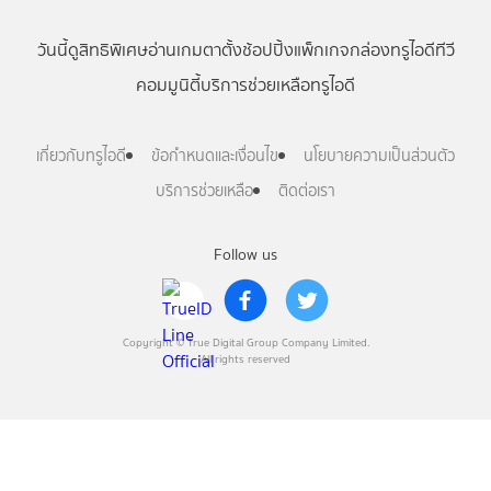
วันนี้
ดู
สิทธิพิเศษ
อ่าน
เกม
ตาตั้ง
ช้อปปิ้ง
แพ็กเกจ
กล่องทรูไอดีทีวี
คอมมูนิตี้
บริการช่วยเหลือทรูไอดี
เกี่ยวกับทรูไอดี
ข้อกำหนดและเงื่อนไข
นโยบายความเป็นส่วนตัว
บริการช่วยเหลือ
ติดต่อเรา
Follow us
Copyright © True Digital Group Company Limited.
All rights reserved