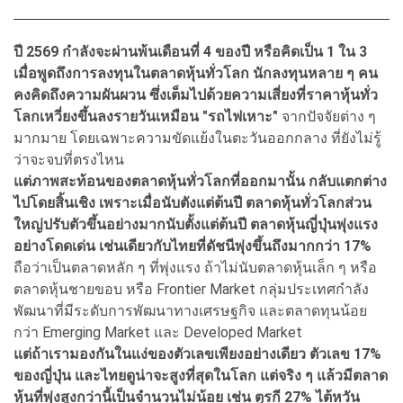
ปี 2569 กำลังจะผ่านพ้นเดือนที่ 4 ของปี หรือคิดเป็น 1 ใน 3
เมื่อพูดถึงการลงทุนในตลาดหุ้นทั่วโลก นักลงทุนหลาย ๆ คน
คงคิดถึงความผันผวน ซึ่งเต็มไปด้วยความเสี่ยงที่ราคาหุ้นทั่ว
โลกเหวี่ยงขึ้นลงรายวันเหมือน "รถไฟเหาะ"
จากปัจจัยต่าง ๆ
มากมาย โดยเฉพาะความขัดแย้งในตะวันออกกลาง ที่ยังไม่รู้
ว่าจะจบที่ตรงไหน
แต่ภาพสะท้อนของตลาดหุ้นทั่วโลกที่ออกมานั้น กลับแตกต่าง
ไปโดยสิ้นเชิง เพราะเมื่อนับตังแต่ต้นปี ตลาดหุ้นทั่วโลกส่วน
ใหญ่ปรับตัวขึ้นอย่างมากนับตั้งแต่ต้นปี ตลาดหุ้นญี่ปุ่นพุ่งแรง
อย่างโดดเด่น เช่นเดียวกับไทยที่ดัชนีพุ่งขึ้นถึงมากกว่า 17%
ถือว่าเป็นตลาดหลัก ๆ ที่พุ่งแรง ถ้าไม่นับตลาดหุ้นเล็ก ๆ หรือ
ตลาดหุ้นชายขอบ หรือ Frontier Market กลุ่มประเทศกำลัง
พัฒนาที่มีระดับการพัฒนาทางเศรษฐกิจ และตลาดทุนน้อย
กว่า Emerging Market และ Developed Market
แต่ถ้าเรามองกันในแง่ของตัวเลขเพียงอย่างเดียว ตัวเลข 17%
ของญี่ปุ่น และไทยดูน่าจะสูงที่สุดในโลก แต่จริง ๆ แล้วมีตลาด
หุ้นที่พุ่งสูงกว่านี้เป็นจำนวนไม่น้อย เช่น ตุรกี 27% ไต้หวัน