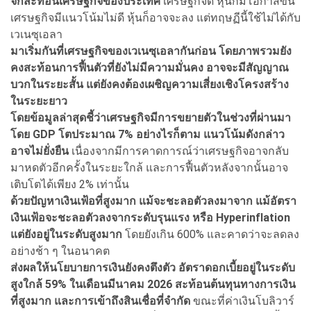
จกสะท้อนเศรษฐกิจของประเทศ
เศรษฐกิจดี หุ้นก็มีโอกาสขึ้น
เศรษฐกิจมีแนวโน้มไม่ดี หุ้นก็อาจจะลง แต่ทฤษฏีนี้ใช้ไม่ได้กับ
เวเนซุเอลา
มาเริ่มกันที่เศรษฐกิจของเวเนซุเอลากันก่อน โดยภาพรวมยัง
คงสะท้อนการฟื้นตัวที่ยังไม่มีความมั่นคง อาจจะมีสัญญาณ
บวกในระยะสั้น แต่ยังคงต้องเผชิญความเสี่ยงเชิงโครงสร้าง
ในระยะยาว
โดยข้อมูลล่าสุดชี้ว่าเศรษฐกิจมีการขยายตัวในช่วงที่ผ่านมา
โดย GDP โตประมาณ 7% อย่างไรก็ตาม แนวโน้มดังกล่าว
อาจไม่ยั่งยืน
เนื่องจากมีการคาดการณ์ว่าเศรษฐกิจอาจกลับ
มาหดตัวอีกครั้งในระยะใกล้ และการฟื้นตัวหลังจากนั้นอาจ
เติบโตได้เพียง 2% เท่านั้น
ด้วยปัญหาเงินเฟ้อที่สูงมาก แม้จะชะลอตัวลงมาจาก แม้อัตรา
เงินเฟ้อจะชะลอตัวลงจากระดับรุนแรง หรือ Hyperinflation
แต่ยังอยู่ในระดับสูงมาก
โดยยังเกิน 600% และคาดว่าจะลดลง
อย่างช้า ๆ ในอนาคต
ส่งผลให้นโยบายการเงินยังคงตึงตัว อัตราดอกเบี้ยอยู่ในระดับ
สูงใกล้ 59% ในเดือนมีนาคม 2026 สะท้อนต้นทุนทางการเงิน
ที่สูงมาก และการเข้าถึงสินเชื่อที่จำกัด
ขณะที่ค่าเงินโบลิวาร์