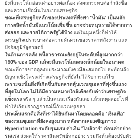
ยังมีแนวโน้มอ่อนค่าอย่างต่อเนื่อง ส่งผลกระทบต่อกำลังซื้อ
และความเชื่อมั่นในระบบเศรษฐกิจ
ขณะที่เศรษฐกิจหลักของประเทศที่พึ่งพา "น้ำมัน" เป็นหลัก
การผลิตน้ำมันมีแนวโน้มเพิ่มขึ้น อาจช่วยหนุนรายได้จากการ
ส่งออก และรายได้ภาครัฐได้บ้าง
แต่ในมุมหนึ่งก็ทำให้
เศรษฐกิจเปราะบางต่อความผันผวนของราคาพลังงาน และ
ปัจจัยภูมิรัฐศาสตร์
ในด้านการคลัง หนี้สาธารณะยังอยู่ในระดับที่สูงมากกว่า
160% ของ GDP แม้จะมีแนวโน้มลดลงเล็กน้อยในอนาคต
ขณะที่การขาดดุลงบประมาณยังคงมีสะสมต่อไป สะท้อนถึง
ปัญหาเชิงโครงสร้างเศรษฐกิจที่ยังไม่ได้รับการแก้ไข
เพราะฉะนั้นสิ่งที่เกิดขึ้นกับตลาดหุ้นเวเนซุเอลาที่พุ่งขึ้นแรง
ที่สุดในโลก ไม่ได้มีความหมายใกล้เคียงกับคำว่าเศรษฐกิจ
แข็งแรง
จริง ๆ แล้วเป็นคนละเรื่องกันเลย แล้วเหตุผลอะไรที่
ทำให้เกิดปรากฏการณ์นี้กับเวเนซุเอลา
ประเด็นแรกคือสิ่งที่เราได้ยินกันมาโดยตลอดคือ "เงินเฟ้อ"
ของเวเนซุเอลาที่ยังคงสูงมาก หลังจากเคยเผชิญภาวะ
Hyperinflation ระดับรุนแรง ค่าเงิน “โบลิวาร์” อ่อนค่าอย่าง
รุนแรง
ส่งผลให้ราคาสินทรัพย์ทุกอย่าง รวมถึงหุ้นต้องปรับตัว