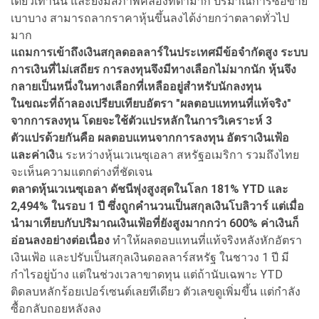
เดียวเท่านั้น และยังมีสภาพคล่องที่ต่ำมาก ปริมาณการซื้อขาย
เบาบาง สามารถลากราคาหุ้นขึ้นลงได้ง่ายกว่าตลาดทั่วไป
มาก
แถมการเข้าถึงเงินสกุลดอลลาร์ในประเทศมีข้อจำกัดสูง ระบบ
การเงินที่ไม่เสถียร การลงทุนจึงมีทางเลือกไม่มากนัก หุ้นจึง
กลายเป็นหนึ่งในทางเลือกที่เหลืออยู่สำหรับนักลงทุน
ในขณะที่ถ้าลองเปรียบเทียบอัตรา "ผลตอบแททนที่แท้จริง"
จากการลงทุน โดยจะใช้ตัวแปรหลักในการวิเคราะห์ 3
ตัวแปรด้วยกันคือ ผลตอบแทนจากการลงทุน อัตราเงินเฟ้อ
และค่าเงิ
น ระหว่างหุ้นเวเนซุเอลา สหรัฐอเมริกา รวมถึงไทย
จะเห็นความแตกต่างที่ชัดเจน
ตลาดหุ้นเวเนซุเอลา ดัชนีพุ่งสูงสุดในโลก 181% YTD และ
2,494% ในรอบ 1 ปี ซึ่งถูกคำนวนเป็นสกุลเงินโบลิวาร์ แต่เมื่อ
นำมาเทียบกับปริมาณเงินเฟ้อที่ยังสูงมากกว่า 600% ค่าเงินก็
อ่อนลงอย่างต่อเนื่อง
ทำให้ผลตอบแทนที่แท้จริงหลังหักอัตรา
เงินเฟ้อ และปรับเป็นสกุลเงินดอลลาร์สหรัฐ ในชาวง 1 ปี มี
กำไรอยู่บ้าง แต่ในช่วงเวลาขาดทุน แต่ถ้านับเฉพาะ YTD
ติดลบหลักร้อยเปอร์เซนต์เลยทีเดียว ตัวเลขดูเพิ่มขึ้น แต่กำลัง
ซื้อกลับถอยหลังลง