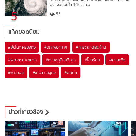
ฝั่งที่จีนตอนใต้ 9-10 ส.ค.นี้
5
52
แท็กยอดนิยม
#
ย่อโลกเศรษฐกิจ
#
สภาพอากาศ
#
การตลาดเงินล้าน
#
พยากรณ์อากาศ
#
กรมอุตุนิยมวิทยา
#
โลกร้อน
#
เศรษฐกิจ
#
ข่าววันนี้
#
ข่าวเศรษฐกิจ
#
ฝนตก
ข่าวที่เกี่ยวข้อง