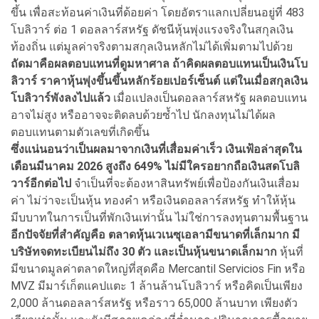
ขึ้น เพื่อสะท้อนค่าเงินที่ด้อยค่า โดยอัตราแลกเปลี่ยนอยู่ที่ 483
โบลิวาร์ ต่อ 1 ดอลลาร์สหรัฐ ดัชนีหุ้นพุ่งแรงจริงในสกุลเงิน
ท้องถิ่น แต่มูลค่าจริงตามสกุลเงินหลักไม่ได้เพิ่มตามไปด้วย
ถัดมาคือผลตอบแทนที่ดูมหาศาล ถ้าคิดผลตอบแทนเป็นเงินโบ
ลิวาร์ ราคาหุ้นพุ่งขึ้นขึ้นหลักร้อยเปอร์เซ็นต์ แต่ในเมื่อสกุลเงิน
โบลิวาร์พังลงไปแล้ว
เมื่อแปลงเป็นดอลลาร์สหรัฐ ผลตอบแทน
อาจไม่สูง หรืออาจจะติดลบด้วยซ้ำไป นักลงทุนไม่ได้ผล
ตอบแทนตามตัวเลขที่เกิดขึ้น
ซึ่งแน่นอนว่าเป็นผลมาจากเงินที่เสื่อมค่าเร็ว เงินเฟ้อล่าสุดใน
เดือนมีนาคม 2026 สูงถึง 649% ไม่มีใครอยากถือเงินสดโบลิ
วาร์อีกต่อไป
จำเป็นที่จะต้องหาสินทรัพย์เพื่อป้องกันเงินเสื่อม
ค่า ไม่ว่าจะเป็นหุ้น ทองคำ หรือเงินดอลลาร์สหรัฐ ทำให้หุ้น
มีบบาทในการเป็นที่พักเงินเท่านั้น ไม่ใช่การลงทุนตามพื้นฐาน
อีกปัจจัยที่สำคัญคือ ตลาดหุ้นเวเนซุเอลามีขนาดที่เล็กมาก มี
บริษัทจดทะเบียนไม่ถึง 30 ตัว และเป็นหุ้นขนาดเล็กมาก
หุ้นที่
มีขนาดมูลค่าตลาดใหญ่ที่สุดคือ Mercantil Servicios Fin หรือ
MVZ มีมาร์เก็ตแคปแตะ 1 ล้านล้านโบลิวาร์ หรือคิดเป็นเพียง
2,000 ล้านดอลลาร์สหรัฐ หรือราว 65,000 ล้านบาท เพียงตัว