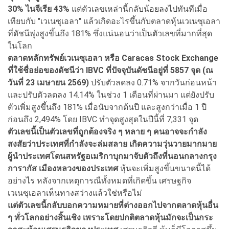
30% ไนจีเรีย 43%
แต่ตัวเลขเหล่านี้กลับน้อยลงไปทันทีเมื่อ
เทียบกับ "เวเนซุเอลา" แล้วเกิดอะไรขึ้นกับตลาดหุ้นเวเนซุเอลา
ที่ดัชนีพุ่งสูงขึ้นถึง 181% ซึ่งแน่นอนว่าเป็นตัวเลขที่มากที่สุด
ในโลก
ตลาดหลักทรัพย์เวเนซุเอลา หรือ Caracas Stock Exchange
ที่ใช้ชื่อย่อของดัชนีว่า IBVC ที่ปัจจุบันดัชนีอยู่ที่ 5857 จุด (ณ
วันที่ 23 เมษายน 2569)
ปรับตัวลดลง 0.71% จากวันก่อนหน้า
และปรับตัวลดลง 14.14% ในช่วง 1 เดือนที่ผ่านมา แต่ยังปรับ
ตัวเพิ่มสูงขึ้นถึง 181% เมื่อนับจากต้นปี และสูงกว่าเมื่อ 1 ปี
ก่อนถึง 2,494% โดย IBVC ทำจุดสูงสุดในปีนี้ที่ 7,331 จุด
ตัวเลขนี้เป็นตัวเลขที่ถูกต้องจริง ๆ หลาย ๆ คนอาจจะกำลัง
สงสัยว่าประเทศที่กำลังจะล่มสลาย เกิดความวุ่นวายมากมาย
ผู้นำประเทศโดนสหรัฐอเมริกาบุกมาจับตัวถึงที่นอนกลางกรุง
การากัส เมืองหลวงของประเทศ
หุ้นจะเพิ่มสูงขึ้นขนาดนี้ได้
อย่างไร หลังจากเหตุการณืทั้งหมดที่เกิดขึ้น เศรษฐกิจ
เวเนซุเอลาเห็นทางสว่างแล้วใช่หรือไม่
แต่ตัวเลขนี้กลับบอกความหมายที่ต่างออกไปจากตลาดหุ้นอื่น
ๆ ทั่วโลกอย่างสิ้นเชิง เพราะโดยปกติตลาดหุ้นมักจะเป็นกระ