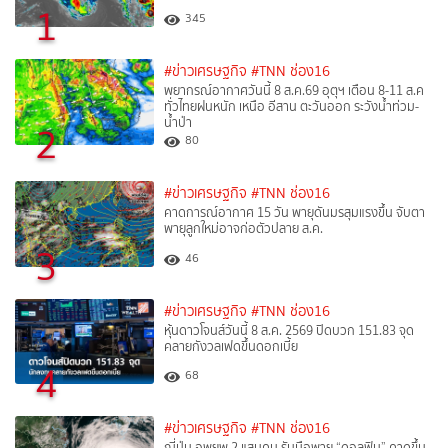
1
345
#ข่าวเศรษฐกิจ
#TNN ช่อง16
พยากรณ์อากาศวันนี้ 8 ส.ค.69 อุตุฯ เตือน 8-11 ส.ค
ทั่วไทยฝนหนัก เหนือ อีสาน ตะวันออก ระวังน้ำท่วม-
น้ำป่า
2
80
#ข่าวเศรษฐกิจ
#TNN ช่อง16
คาดการณ์อากาศ 15 วัน พายุดันมรสุมแรงขึ้น จับตา
พายุลูกใหม่อาจก่อตัวปลาย ส.ค.
3
46
#ข่าวเศรษฐกิจ
#TNN ช่อง16
หุ้นดาวโจนส์วันนี้ 8 ส.ค. 2569 ปิดบวก 151.83 จุด
คลายกังวลเฟดขึ้นดอกเบี้ย
4
68
#ข่าวเศรษฐกิจ
#TNN ช่อง16
ญี่ปุ่น อพยพ 2 แสนคน รับมือพายุ “ดอลฟิน” คาดขึ้น