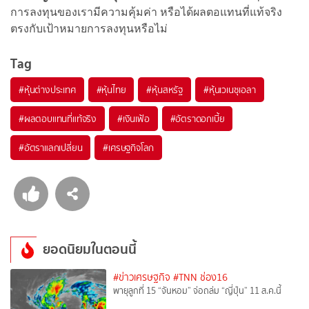
การลงทุนของเรามีความคุ้มค่า หรือได้ผลตอแทนที่แท้จริง
ตรงกับเป้าหมายการลงทุนหรือไม่
Tag
#
หุ้นต่างประเทศ
#
หุ้นไทย
#
หุ้นสหรัฐ
#
หุ้นเวเนซุเอลา
#
ผลตอบแทนที่แท้จริง
#
เงินเฟ้อ
#
อัตราดอกเบี้ย
#
อัตราแลกเปลี่ยน
#
เศรษฐกิจโลก
ยอดนิยมในตอนนี้
#ข่าวเศรษฐกิจ
#TNN ช่อง16
พายุลูกที่ 15 “จันหอม” จ่อถล่ม “ญี่ปุ่น” 11 ส.ค.นี้