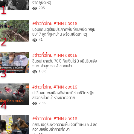
จากอุบัติเหตุ
1
205
#ข่าวทั่วไทย
#TNN ช่อง16
ขอนแก่นเตรียมประกาศพื้นที่ภัยพิบัติ "หลุม
ยุบ" 7 จุดที่ภูผาม่าน พร้อมเปิดสาเหตุ
2
41
#ข่าวทั่วไทย
#TNN ช่อง16
ชื่นชม! ยายวัย 70 ปีเก็บเงินได้ 3 หมื่นรีบแจ้ง
จนท. ล่าสุดเจอเจ้าของแล้ว
3
1.8K
#ข่าวทั่วไทย
#TNN ช่อง16
น่าชื่นชม! พลเมืองดีเล่านาทีช่วยชีวิตหญิง
สาวกระโดดน้ำหวังฆ่าตัวตาย
4
2.3K
#ข่าวทั่วไทย
#TNN ช่อง16
กสศ. เปิดรับฟังความเห็น จัดทำแผน 5 ปี ลด
ความเหลื่อมล้ำการศึกษา