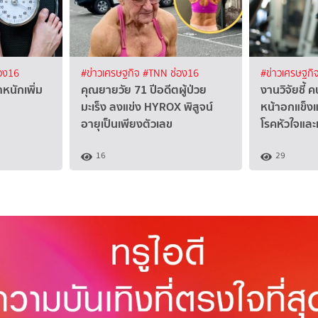
อง16
#ข่าวเศรษฐกิจ
#TNN ช่อง16
#ข่าวเศรษฐกิ
หนักเพิ่ม
คุณยายวัย 71 ปีอดีตผู้ป่วย
งานวิจัยชี้ ค
มะเร็ง ลงแข่ง HYROX พิสูจน์
หน้าอกแข็งแ
อายุเป็นเพียงตัวเลข
โรคหัวใจแล
16
29