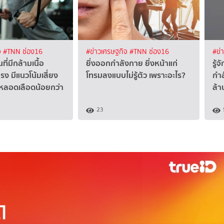
จ
#TNN ช่อง16
#ข่าวเศรษฐกิจ
#TNN ช่อง16
#ข่
นที่มีกล้ามเนื้อ
ยิ่งออกกำลังกาย ยิ่งหน้าแก่
รู้
รง มีแนวโน้มเสี่ยง
โทรมลงแบบไม่รู้ตัว เพราะอะไร?
กำล
ะหลอดเลือดน้อยกว่า
ล้า
23