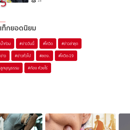
5
18
แท็กยอดนิยม
#
น้ำท่วม
#
ข่าววันนี้
#
โควิด
#
ข่าวล่าสุด
#
ข่าว
#
ข่าวทั่วไป
#
สตง.
#
โควิด-19
#
ลูกบุญธรรม
#
ก้อง ห้วยไร่