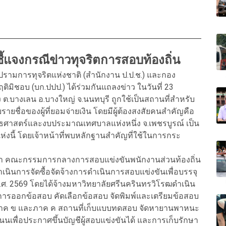
ี้แจงกรณีข่าวทุจริตการสอบท้องถิ่น
ามการทุจริตแห่งชาติ (สำนักงาน ป.ป.ช.) และกอง
มิชอบ (บก.ปปป.) ได้ร่วมกันแถลงข่าว ในวันที่ 23
 ต.บางเลน อ.บางใหญ่ จ.นนทบุรี ถูกใช้เป็นสถานที่สำหรับ
ยชื่อของผู้ที่ยอมจ่ายเงิน โดยมีผู้ต้องสงสัยคนสำคัญคือ
ทธศาสตร์และงบประมาณเทศบาลแห่งหนึ่ง จ.เพชรบูรณ์ เป็น
ห่งนี้ โดยเจ้าหน้าที่พบหลักฐานสำคัญที่ใช้ในการกระ
นว่า คณะกรรมการกลางการสอบแข่งขันพนักงานส่วนท้องถิ่น
ำเนินการจัดซื้อจัดจ้างการดำเนินการสอบแข่งขันเพื่อบรรจุ
.ศ. 2569 โดยได้จ้างมหาวิทยาลัยศรีนครินทรวิโรฒดำเนิน
ต่การออกข้อสอบ คัดเลือกข้อสอบ จัดพิมพ์และเตรียมข้อสอบ
ภาค ข และภาค ค สถานที่เก็บแบบทดสอบ จัดหายานพาหนะ
เพื่อประกาศขึ้นบัญชีผู้สอบแข่งขันได้ และการเก็บรักษา