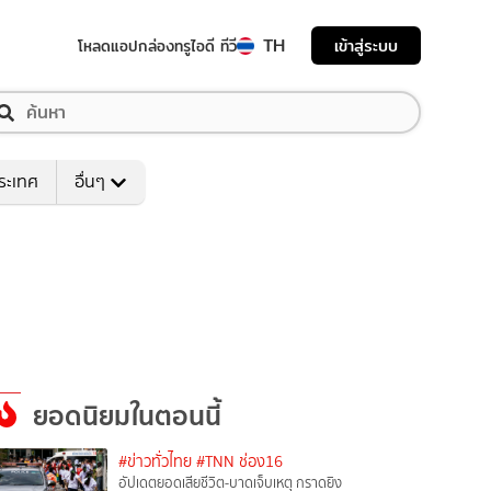
TH
เข้าสู่ระบบ
โหลดแอป
กล่องทรูไอดี ทีวี
ระเทศ
อื่นๆ
ยอดนิยมในตอนนี้
#ข่าวทั่วไทย
#TNN ช่อง16
อัปเดตยอดเสียชีวิต-บาดเจ็บเหตุ กราดยิง