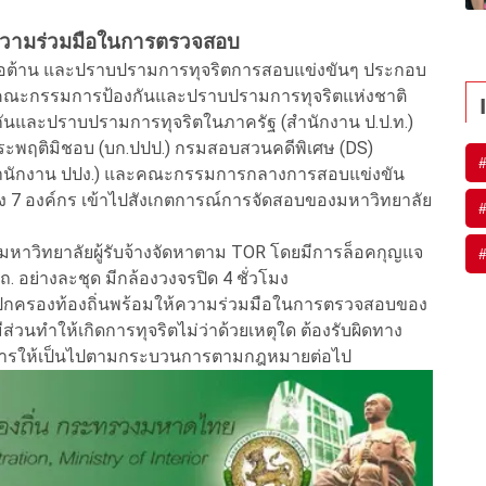
ห้ความร่วมมือในการตรวจสอบ
ัน ต่อต้าน และปราบปรามการทุจริตการสอบแข่งขันๆ ประกอบ
านคณะกรรมการป้องกันและปราบปรามการทุจริตแห่งชาติ
ันและปราบปรามการทุจริตในภาครัฐ (สำนักงาน ป.ป.ท.)
ะพฤติมิชอบ (บก.ปปป.) กรมสอบสวนคดีพิเศษ (DS)
ำนักงาน ปปง.) และคณะกรรมการกลางการสอบแข่งขัน
ทั้ง 7 องค์กร เข้าไปสังเกตการณ์การจัดสอบของมหาวิทยาลัย
งมหาวิทยาลัยผู้รับจ้างจัดหาตาม TOR โดยมีการล็อคกุญแจ
ถ. อย่างละชุด มีกล้องวงจรปิด 4 ชั่วโมง
มการปกครองท้องถิ่นพร้อมให้ความร่วมมือในการตรวจสอบของ
่วนทำให้เกิดการทุจริตไม่ว่าด้วยเหตุใด ต้องรับผิดทาง
การให้เป็นไปตามกระบวนการตามกฎหมายต่อไป