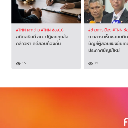
#TNN เจาะข่าว
#TNN ช่อง16
#ข่าวการเมือง
#TNN ช่
อดีตอธิบดี สถ. ปฏิเสธทุกข้อ
ก.กลาง เห็นชอบมติก
กล่าวหา คดีสอบท้องถิ่น
บัญชีผู้สอบแข่งขันเด
ประกาศบัญชีใหม่
15
29