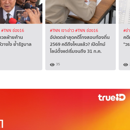
ง
#TNN ช่อง16
#TNN เจาะข่าว
#TNN ช่อง16
#ข่
งวลฝ่ายค้าน
อัปเดตล่าสุดคดีโกงสอบท้องถิ่น
คดี
ว้วางใจ ย้ำรัฐบาล
2569 คดีถึงไหนแล้ว? เปิดไทม์
"วร
ไลน์ตั้งแต่เริ่มจนถึง 31 ก.ค.
35