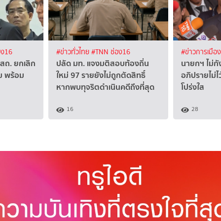
อง16
#ข่าวทั่วไทย
#TNN ช่อง16
#ข่าวการเมือ
สถ. ยกเลิก
ปลัด มท. แจงมติสอบท้องถิ่น
นายกฯ ไม่กั
ิม พร้อม
ใหม่ 97 รายยังไม่ถูกตัดสิทธิ์
อภิปรายไม่ไ
หากพบทุจริตดำเนินคดีถึงที่สุด
โปร่งใส
16
28