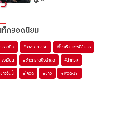
5
36
แท็กยอดนิยม
#
กราดยิง
#
อาชญากรรม
#
โรงเรียนเทพศิรินทร์
#
โรงเรียน
#
ข่าวกราดยิงล่าสุด
#
น้ำท่วม
#
ข่าววันนี้
#
โควิด
#
ข่าว
#
โควิด-19